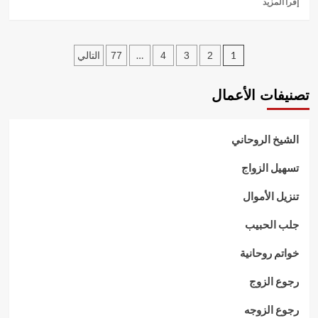
إقرأ المزيد
المزيد
عن
جلب
تعدد
الحبيب
…
1
2
3
4
77
التالي
شيخ
صفحات
روحاني
تصنيفات الأعمال
مجرب
المقالات
الشيخ الروحاني
تسهيل الزواج
تنزيل الأموال
جلب الحبيب
خواتم روحانية
رجوع الزوج
رجوع الزوجه