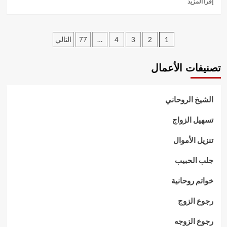
إقرأ المزيد
المزيد
عن
جلب
تعدد
الحبيب
…
1
2
3
4
77
التالي
شيخ
صفحات
روحاني
تصنيفات الأعمال
مجرب
المقالات
الشيخ الروحاني
تسهيل الزواج
تنزيل الأموال
جلب الحبيب
خواتم روحانية
رجوع الزوج
رجوع الزوجه