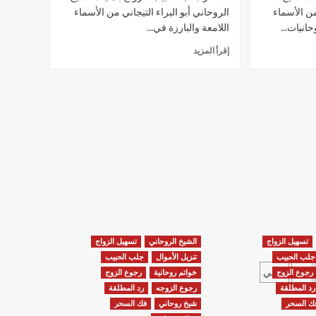
روحاني
من الأسماء
الروحاني أبو البراء التيجاني من الأسماء
حانيات...
اللامعة والبارزة في...
اقرأ
إقرأ المزيد
المزيد
عن
فك
السحر
جلب
الحبيب
للزواج
بك
تسهيل الزواج
الشيخ الروحاني
تسهيل الزواج
جلب الحبيب
تنزيل الأموال
جلب الحبيب
76
التالي
رجوع الزوج
خواتم روحانية
رجوع الزوج
رد المطلقة
رجوع الزوجه
رد المطلقة
ك السحر
شيخ روحاني
فك السحر