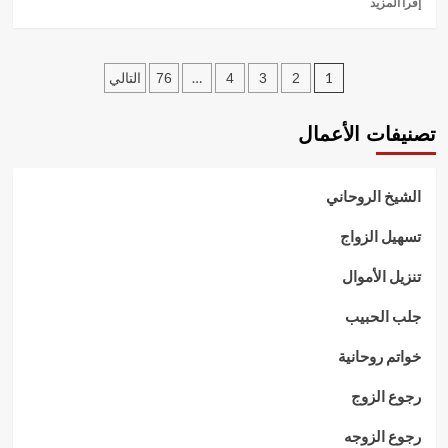
إقرأ المزيد
المزيد
عن
جلب
تعدد
الحبيب
…
1
2
3
4
76
التالي
شيخ
صفحات
روحاني
تصنيفات الأعمال
مجرب
المقالات
الشيخ الروحاني
تسهيل الزواج
تنزيل الأموال
جلب الحبيب
خواتم روحانية
رجوع الزوج
رجوع الزوجه