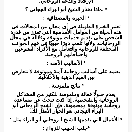
الإرشاد والدعم الروحاني.
* لماذا تختار الشيخ أبو البراء التيجاني ؟
* الخبرة والمصداقية :
تعتبر الخبرة الطويلة في أي مجال بين المجالات في
هذه الحياة من العوامل الأساسية التي تعزز من قدرة
الشخص على تقديم خدمات موثوقة وفعّالة في مجال
الروحانيات. ولأنها تلعب دورًا حيويًا في فهم الجوانب
المختلفة للروحانية والتعامل مع الأفراد المتنوعين
واحتياجاتهم الروحية.
* الأساليب الآمنة :
يعتمد على أساليب روحانية آمنة وموثوقة لا تتعارض
بين القيم الدينية والأخلاقية.
* نتائج ملموسة :
يقدم حلولًا فعالة وملموسة للكثير من المشاكل
الروحانية والشخصية. إذا كنت تبحث عن مساعدة
روحانية موثوقة ومضمونة، فإن الشيخ الروحاني أبو
البراء التيجاني هو الخيار الأمثل لك.
* الأعمال التي يقدمها الشيخ الروحاني أبو البراء مثل :
*جلب الحبيب للزواج :