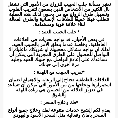
تعتبر مسألة جلب الحبيب للزواج من الأمور التي تشغل
بال الكثير من الأشخاص الذين يسعون لتقريب القلوب
وتسهيل طرق الزواج مع من يحبون لذلك هذه العملية
تتطلب فهمًا عميقًا للعلاقات الإنسانية والطرق الفعالة
لبناء علاقة قوية ومستدامة.
* جلب الحبيب العنيد :
في بعض الأحيان، قد نواجه تحديات في العلاقات
العاطفية، وخاصة عندما يتعلق الأمر بالحبيب العنيد.
لذلك ان تواجه مشاكل معحبيبك او شريكك ماعليك الا
التواصل للحصول على الطرق المجربة التي يمكن أن
تساعدك على إعادة التواصل مع حبيبك العنيد وجلبه
مرة أخرى إلى حياتك.
*تقريب الحبيب مع اللهفة :
العلاقات العاطفية تحتاج إلى الرعاية والاهتمام لضمان
استمرارها ونجاحها من بين الأمور التي يمكن أن تساعد
في تعزيز العلاقة بين الحبيبين هي زيادة اللهفة
والشوق
*فك وعلاج السحر :
يقدم لكم الشيخ خدمات متنوعة لفك وعلاج جميع أنواع
السحر بأمان وفعالية مثل السحر الاسود واليهودي