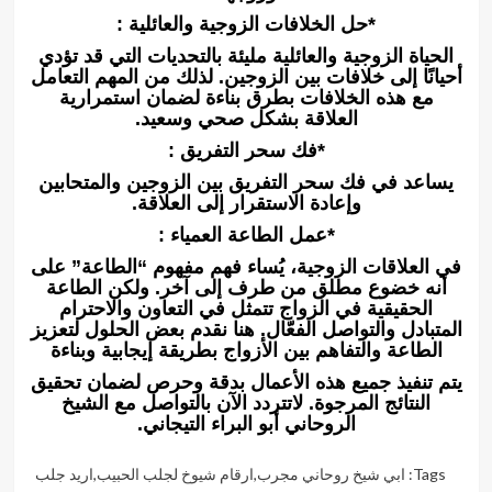
*حل الخلافات الزوجية والعائلية :
الحياة الزوجية والعائلية مليئة بالتحديات التي قد تؤدي
أحيانًا إلى خلافات بين الزوجين. لذلك من المهم التعامل
مع هذه الخلافات بطرق بناءة لضمان استمرارية
العلاقة بشكل صحي وسعيد.
*فك سحر التفريق :
يساعد في فك سحر التفريق بين الزوجين والمتحابين
وإعادة الاستقرار إلى العلاقة.
*عمل الطاعة العمياء :
في العلاقات الزوجية، يُساء فهم مفهوم “الطاعة” على
أنه خضوع مطلق من طرف إلى آخر. ولكن الطاعة
الحقيقية في الزواج تتمثل في التعاون والاحترام
المتبادل والتواصل الفعّال. هنا نقدم بعض الحلول لتعزيز
الطاعة والتفاهم بين الأزواج بطريقة إيجابية وبناءة
يتم تنفيذ جميع هذه الأعمال بدقة وحرص لضمان تحقيق
النتائج المرجوة. لاتتردد الآن بالتواصل مع الشيخ
الروحاني أبو البراء التيجاني.
Tags:
ابي شيخ روحاني مجرب
,
ارقام شيوخ لجلب الحبيب
,
اريد جلب