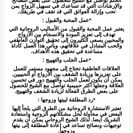
الحلم تواصل مع الشيخ للحصول على بعض النصائح
والإرشادات التي قد تساعدك في تسهيل الزواج بمن
تحب وإزالة العوائق التي قد تقف في طريقك.
*عمل المحبة والقبول :
يعتبر عمل المحبة والقبول من الأساليب الروحانية التي
تهدف إلى تعزيز المودة والانسجام بين الأزواج
والمحبين يسعى الكثيرون إلى تحقيق التوازن العاطفي
والحب المتبادل في علاقاتهم، ويأتي هذا العمل كأداة
مساعدة في تحقيق هذه الأهداف.
*عمل الجلب والتهييج :
العلاقات العاطفية تحتاج إلى مجهود مستمر للعمل
على تعزيزها وزيادة الشغف بين الأزواج أو الحبيبين.
يمكن أن يكون لعمل الجلب والتهييج دور في تحسين
العلاقة وجعلها أكثر حميمية تواصل مع الشيخ للحصول
على بعض الطرق الفعالة لزيادة الشغف والتهييج.
*رد المطلقة لبيتها وزوجها :
تعتبر الاستشارة الروحانية من الطرق التي يلجأ إليها
البعض في محاولة لحل مشكلاتهم الزوجية واستعادة
الشريك ايضا. لذلك الشيخ الروحاني يمكن أن يقدم
توجيهات ونصائح تساعد في إعادة المطلقة إلى بيتها
وزوجها.