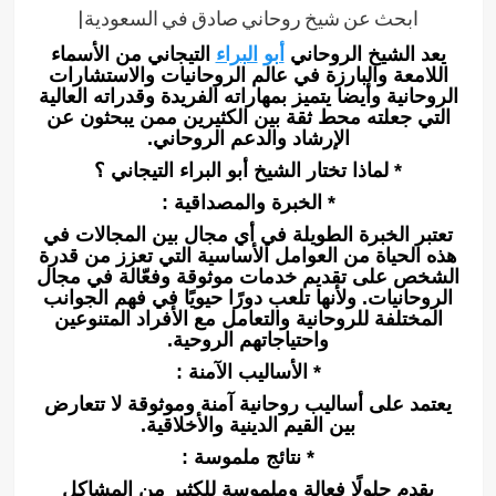
ابحث عن شيخ روحاني صادق في السعودية|
يعد الشيخ الروحاني
أبو
البراء
التيجاني من الأسماء
اللامعة والبارزة في عالم الروحانيات والاستشارات
الروحانية وأيضا يتميز بمهاراته الفريدة وقدراته العالية
التي جعلته محط ثقة بين الكثيرين ممن يبحثون عن
الإرشاد والدعم الروحاني.
* لماذا تختار الشيخ أبو البراء التيجاني ؟
* الخبرة والمصداقية :
تعتبر الخبرة الطويلة في أي مجال بين المجالات في
هذه الحياة من العوامل الأساسية التي تعزز من قدرة
الشخص على تقديم خدمات موثوقة وفعّالة في مجال
الروحانيات. ولأنها تلعب دورًا حيويًا في فهم الجوانب
المختلفة للروحانية والتعامل مع الأفراد المتنوعين
واحتياجاتهم الروحية.
* الأساليب الآمنة :
يعتمد على أساليب روحانية آمنة وموثوقة لا تتعارض
بين القيم الدينية والأخلاقية.
* نتائج ملموسة :
يقدم حلولًا فعالة وملموسة للكثير من المشاكل