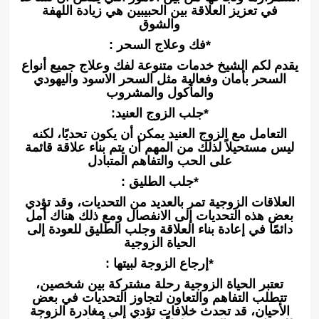
في تعزيز العلاقة بين الحبيبين هي زيادة اللهفة
والشوق
*فك وعلاج السحر :
يقدم لكم الشيخ خدمات متنوعة لفك وعلاج جميع أنواع
السحر بأمان وفعالية مثل السحر الاسود واليهودي
والمأكول والمشروب
*جلب الزوج العنيد:
التعامل مع الزوج العنيد يمكن أن يكون تحديًا، لكنه
ليس مستحيلاً لذلك من المهم أن يتم بناء علاقة قائمة
على الحب والتفاهم المتبادل
*جلب الطليق :
العلاقات الزوجية تمر بالعديد من التحديات، وقد تؤدي
بعض هذه التحديات إلى الانفصال ومع ذلك هناك أمل
دائمًا في إعادة بناء العلاقة وجلب الطليق للعودة إلى
الحياة الزوجية
*إرجاع الزوجة لبيتها :
تعتبر الحياة الزوجية رحلة مشتركة بين شخصين،
تتطلب التفاهم والتعاون لتجاوز التحديات في بعض
الأحيان، قد تحدث خلافات تؤدي إلى مغادرة الزوجة