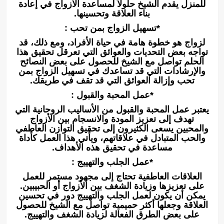
للمنزل يقدم الشيخ حلولاً لمساعدة الأزواج في إعادة
بناء العلاقة وتحسينها.
*تسهيل الزواج بمن تحب :
لزواج هو خطوة هامة في حياة الأفراد، ومع ذلك، قد
تواجه بعض التحديات والعوائق التي تعرقل تحقيق هذا
الحلم تواصل مع الشيخ للحصول على بعض النصائح
والإرشادات التي قد تساعدك في تسهيل الزواج بمن
تحب وإزالة العوائق التي قد تقف في طريقك.
*عمل المحبة والقبول :
يعتبر عمل المحبة والقبول من الأساليب الروحانية التي
تهدف إلى تعزيز المودة والانسجام بين الأزواج
والمحبين يسعى الكثيرون إلى تحقيق التوازن العاطفي
والحب المتبادل في علاقاتهم، ويأتي هذا العمل كأداة
مساعدة في تحقيق هذه الأهداف.
*عمل الجلب والتهييج :
العلاقات العاطفية تحتاج إلى مجهود مستمر للعمل
على تعزيزها وزيادة الشغف بين الأزواج أو الحبيبين.
يمكن أن يكون لعمل الجلب والتهييج دور في تحسين
العلاقة وجعلها أكثر حميمية تواصل مع الشيخ للحصول
على بعض الطرق الفعالة لزيادة الشغف والتهييج.