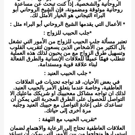
الروحانية والشخصية. إذا كنت تبحث عن مساعدة
روحانية موثوقة ومضمونة، فإن الشيخ الروحاني أبو
البراء التيجاني هو الخيار الأمثل لك.
* الأعمال التي يقدمها الشيخ الروحاني أبو البراء مثل :
*جلب الحبيب للزواج :
تعتبر مسألة جلب الحبيب للزواج من الأمور التي تشغل
بال الكثير من الأشخاص الذين يسعون لتقريب القلوب
وتسهيل طرق الزواج مع من يحبون لذلك هذه العملية
تتطلب فهمًا عميقًا للعلاقات الإنسانية والطرق الفعالة
لبناء علاقة قوية ومستدامة.
* جلب الحبيب العنيد :
في بعض الأحيان، قد نواجه تحديات في العلاقات
العاطفية، وخاصة عندما يتعلق الأمر بالحبيب العنيد.
لذلك ان تواجه مشاكل معحبيبك او شريكك ماعليك الا
التواصل للحصول على الطرق المجربة التي يمكن أن
تساعدك على إعادة التواصل مع حبيبك العنيد وجلبه
مرة أخرى إلى حياتك.
*تقريب الحبيب مع اللهفة :
العلاقات العاطفية تحتاج إلى الرعاية والاهتمام لضمان
استمرارها ونجاحها من بين الأمور التي يمكن أن تساعد