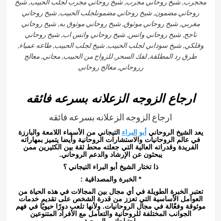
مججرب, شيخ روحاني مجرب, شيخ روحاني مجرب لجلب الحبيب, شيخ
روحاني مضمون, شيخ روحاني مضمونلجلب الحبيب, شيخ روحاني
مغربي, شيخ روحاني موثوق, شيخ روحاني موثوق به, شيخ روحاني
ناجح, شيخ روحاني واتس, شيخ روحاني واتس اب, شيخ روحاني
وفلكي, شيخ سوداني لجلب الحبيب, شيخ لجلب الحبيب, طاعه عمياء,
طرق رد المطلقة, لفك السحر, للزواج من الحبيب, مجاني, معالج
رروحاني, معالج روحاني
ارجاع الزوجه الزعلانه بسرعه فائقه
ارجاع الزوجه الزعلانه بسرعه فائقه
يعد الشيخ الروحاني
أبو
البراء
التيجاني من الأسماء اللامعة والبارزة
في عالم الروحانيات والاستشارات الروحانية وأيضا يتميز بمهاراته
الفريدة وقدراته العالية التي جعلته محط ثقة بين الكثيرين ممن
يبحثون عن الإرشاد والدعم الروحاني.
ذا تختار الشيخ أبو البراء التيجاني ؟
* الخبرة والمصداقية :
تعتبر الخبرة الطويلة في أي مجال بين المجالات في هذه الحياة من
العوامل الأساسية التي تعزز من قدرة الشخص على تقديم خدمات
موثوقة وفعّالة في مجال الروحانيات. ولأنها تلعب دورًا حيويًا في فهم
الجوانب المختلفة للروحانية والتعامل مع الأفراد المتنوعين
واحتياجاتهم الروحية.