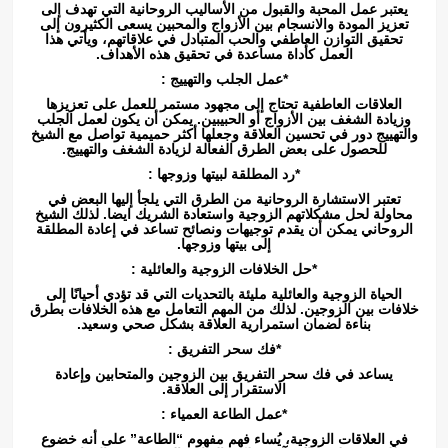
يعتبر عمل المحبة والقبول من الأساليب الروحانية التي تهدف إلى
تعزيز المودة والانسجام بين الأزواج والمحبين يسعى الكثيرون إلى
تحقيق التوازن العاطفي والحب المتبادل في علاقاتهم، ويأتي هذا
العمل كأداة مساعدة في تحقيق هذه الأهداف.
*عمل الجلب والتهييج :
العلاقات العاطفية تحتاج إلى مجهود مستمر للعمل على تعزيزها
وزيادة الشغف بين الأزواج أو الحبيبين. يمكن أن يكون لعمل الجلب
والتهييج دور في تحسين العلاقة وجعلها أكثر حميمية تواصل مع الشيخ
للحصول على بعض الطرق الفعالة لزيادة الشغف والتهييج.
*رد المطلقة لبيتها وزوجها :
تعتبر الاستشارة الروحانية من الطرق التي يلجأ إليها البعض في
محاولة لحل مشكلاتهم الزوجية واستعادة الشريك ايضا. لذلك الشيخ
الروحاني يمكن أن يقدم توجيهات ونصائح تساعد في إعادة المطلقة
إلى بيتها وزوجها.
*حل الخلافات الزوجية والعائلية :
الحياة الزوجية والعائلية مليئة بالتحديات التي قد تؤدي أحيانًا إلى
خلافات بين الزوجين. لذلك من المهم التعامل مع هذه الخلافات بطرق
بناءة لضمان استمرارية العلاقة بشكل صحي وسعيد.
*فك سحر التفريق :
يساعد في فك سحر التفريق بين الزوجين والمتحابين وإعادة
الاستقرار إلى العلاقة.
*عمل الطاعة العمياء :
في العلاقات الزوجية، يُساء فهم مفهوم “الطاعة” على أنه خضوع