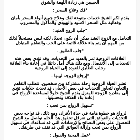
الحبيبين هي زيادة اللهفة والشوق
*فك وعلاج السحر :
يقدم لكم الشيخ خدمات متنوعة لفك وعلاج جميع أنواع السحر بأمان
وفعالية مثل السحر الاسود واليهودي والمأكول والمشروب
*جلب الزوج العنيد:
التعامل مع الزوج العنيد يمكن أن يكون تحديًا، لكنه ليس مستحيلاً لذلك
من المهم أن يتم بناء علاقة قائمة على الحب والتفاهم المتبادل
*جلب الطليق :
العلاقات الزوجية تمر بالعديد من التحديات، وقد تؤدي بعض هذه
التحديات إلى الانفصال ومع ذلك هناك أمل دائمًا في إعادة بناء العلاقة
وجلب الطليق للعودة إلى الحياة الزوجية
*إرجاع الزوجة لبيتها :
تعتبر الحياة الزوجية رحلة مشتركة بين شخصين، تتطلب التفاهم
والتعاون لتجاوز التحديات في بعض الأحيان، قد تحدث خلافات تؤدي
إلى مغادرة الزوجة للمنزل يقدم الشيخ حلولاً لمساعدة الأزواج في
إعادة بناء العلاقة وتحسينها.
*تسهيل الزواج بمن تحب :
لزواج هو خطوة هامة في حياة الأفراد، ومع ذلك، قد تواجه بعض
التحديات والعوائق التي تعرقل تحقيق هذا الحلم تواصل مع الشيخ
للحصول على بعض النصائح والإرشادات التي قد تساعدك في تسهيل
الزواج بمن تحب وإزالة العوائق التي قد تقف في طريقك.
*عمل المحبة والقبول :