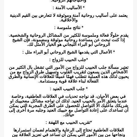
* الأساليب الآمنة :
يعتمد على أساليب روحانية آمنة وموثوقة لا تتعارض بين القيم الدينية
والأخلاقية.
* نتائج ملموسة :
يقدم حلولًا فعالة وملموسة للكثير من المشاكل الروحانية والشخصية.
إذا كنت تبحث عن مساعدة روحانية موثوقة ومضمونة، فإن الشيخ
الروحاني أبو البراء التيجاني هو الخيار الأمثل لك.
* الأعمال التي يقدمها الشيخ الروحاني أبو البراء مثل :
*جلب الحبيب للزواج :
تعتبر مسألة جلب الحبيب للزواج من الأمور التي تشغل بال الكثير من
الأشخاص الذين يسعون لتقريب القلوب وتسهيل طرق الزواج مع من
يحبون لذلك هذه العملية تتطلب فهمًا عميقًا للعلاقات الإنسانية والطرق
الفعالة لبناء علاقة قوية ومستدامة.
* جلب الحبيب العنيد :
في بعض الأحيان، قد نواجه تحديات في العلاقات العاطفية، وخاصة
عندما يتعلق الأمر بالحبيب العنيد. لذلك ان تواجه مشاكل معحبيبك او
شريكك ماعليك الا التواصل للحصول على الطرق المجربة التي يمكن
أن تساعدك على إعادة التواصل مع حبيبك العنيد وجلبه مرة أخرى إلى
حياتك.
*تقريب الحبيب مع اللهفة :
العلاقات العاطفية تحتاج إلى الرعاية والاهتمام لضمان استمرارها
ونجاحها من بين الأمور التي يمكن أن تساعد في تعزيز العلاقة بين