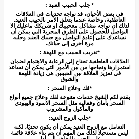
* جلب الحبيب العنيد :
في بعض الأحيان، قد نواجه تحديات في العلاقات
العاطفية، وخاصة عندما يتعلق الأمر بالحبيب العنيد.
لذلك ان تواجه مشاكل معحبيبك او شريكك ماعليك الا
التواصل للحصول على الطرق المجربة التي يمكن أن
تساعدك على إعادة التواصل مع حبيبك العنيد وجلبه
مرة أخرى إلى حياتك.
*تقريب الحبيب مع اللهفة :
العلاقات العاطفية تحتاج إلى الرعاية والاهتمام لضمان
استمرارها ونجاحها من بين الأمور التي يمكن أن تساعد
في تعزيز العلاقة بين الحبيبين هي زيادة اللهفة
والشوق
*فك وعلاج السحر :
يقدم لكم الشيخ خدمات متنوعة لفك وعلاج جميع أنواع
السحر بأمان وفعالية مثل السحر الاسود واليهودي
والمأكول والمشروب
*جلب الزوج العنيد:
التعامل مع الزوج العنيد يمكن أن يكون تحديًا، لكنه
ليس مستحيلاً لذلك من المهم أن يتم بناء علاقة قائمة
على الحب والتفاهم المتبادل