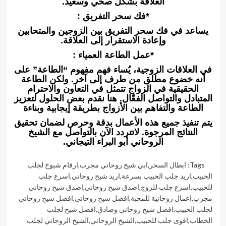
العلاقة بشكل صحي وسعيد.
*فك سحر التفريق :
يساعد في فك سحر التفريق بين الزوجين والمتحابين
وإعادة الاستقرار إلى العلاقة.
*عمل الطاعة العمياء :
في العلاقات الزوجية، يُساء فهم مفهوم “الطاعة” على
أنه خضوع مطلق من طرف إلى آخر. ولكن الطاعة
الحقيقية في الزواج تتمثل في التعاون والاحترام
المتبادل والتواصل الفعّال. هنا نقدم بعض الحلول لتعزيز
الطاعة والتفاهم بين الأزواج بطريقة إيجابية وبناءة
يتم تنفيذ جميع هذه الأعمال بدقة وحرص لضمان تحقيق
النتائج المرجوة. لاتتردد الآن بالتواصل مع الشيخ
الروحاني أبو البراء التيجاني.
Tags:
ابطال السحر
,
ابي شيخ روحاني مجرب
,
ارقام شيوخ لجلب
الحبيب
,
اريد جلب الحبيب بسرعة
,
اريد شيخ روحاني
,
اسرع جلب
للحبيب
,
اسرع جلب للزوج
,
اصدق شيخ روحاني
,
اصدق شيخ روحاني
مجرب
,
اعمال روحانية للمحبة
,
افضل شيخ روحاني
,
افضل شيخ روحاني
لجلب الحبيب
,
افضل شيخ روحاني وصادق
,
افضل شيخ لجلب
الخطاب
,
اقوى جلب للحبيب
,
الشيخ الروحاني
,
الشيخ الروحاني لجلب