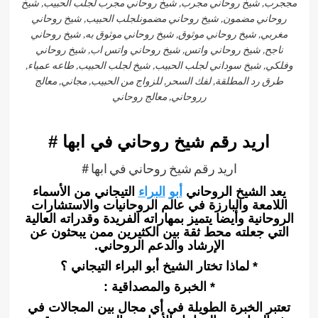
مججرب, شيخ روحاني مجرب, شيخ روحاني مجرب لجلب الحبيب, شيخ
روحاني مضمون, شيخ روحاني مضمونلجلب الحبيب, شيخ روحاني
مغربي, شيخ روحاني موثوق, شيخ روحاني موثوق به, شيخ روحاني
ناجح, شيخ روحاني واتس, شيخ روحاني واتس اب, شيخ روحاني
وفلكي, شيخ سوداني لجلب الحبيب, شيخ لجلب الحبيب, طاعه عمياء,
طرق رد المطلقة, لفك السحر, للزواج من الحبيب, مجاني, معالج
رروحاني, معالج روحاني
اريد رقم شيخ روحاني في ابها #
اريد رقم شيخ روحاني في ابها #
يعد الشيخ الروحاني
أبو
البراء
التيجاني من الأسماء
اللامعة والبارزة في عالم الروحانيات والاستشارات
الروحانية وأيضا يتميز بمهاراته الفريدة وقدراته العالية
التي جعلته محط ثقة بين الكثيرين ممن يبحثون عن
الإرشاد والدعم الروحاني.
* لماذا تختار الشيخ أبو البراء التيجاني ؟
* الخبرة والمصداقية :
تعتبر الخبرة الطويلة في أي مجال بين المجالات في