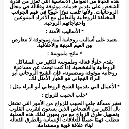
هذه الحياة من العوامل الأساسية التي تعزز من قدرة
الشخص على تقديم خدمات موثوقة وفعّالة في مجال
الروحانيات. ولأنها تلعب دورًا حيويًا في فهم الجوانب
المختلفة للروحانية والتعامل مع الأفراد المتنوعين
واحتياجاتهم الروحية.
* الأساليب الآمنة :
يعتمد على أساليب روحانية آمنة وموثوقة لا تتعارض
بين القيم الدينية والأخلاقية.
* نتائج ملموسة :
يقدم حلولًا فعالة وملموسة للكثير من المشاكل
الروحانية والشخصية. إذا كنت تبحث عن مساعدة
روحانية موثوقة ومضمونة، فإن الشيخ الروحاني أبو
البراء التيجاني هو الخيار الأمثل لك.
* الأعمال التي يقدمها الشيخ الروحاني أبو البراء مثل :
*جلب الحبيب للزواج :
تعتبر مسألة جلب الحبيب للزواج من الأمور التي تشغل
بال الكثير من الأشخاص الذين يسعون لتقريب القلوب
وتسهيل طرق الزواج مع من يحبون لذلك هذه العملية
تتطلب فهمًا عميقًا للعلاقات الإنسانية والطرق الفعالة
لبناء علاقة قوية ومستدامة.