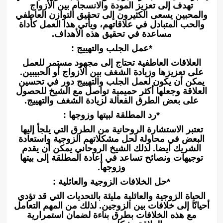
تهدف إلى تعزيز المودة والانسجام بين الأزواج
والمحبين يسعى الكثيرون إلى تحقيق التوازن العاطفي
والحب المتبادل في علاقاتهم، ويأتي هذا العمل كأداة
مساعدة في تحقيق هذه الأهداف.
*عمل الجلب والتهييج :
العلاقات العاطفية تحتاج إلى مجهود مستمر للعمل
على تعزيزها وزيادة الشغف بين الأزواج أو الحبيبين.
يمكن أن يكون لعمل الجلب والتهييج دور في تحسين
العلاقة وجعلها أكثر حميمية تواصل مع الشيخ للحصول
على بعض الطرق الفعالة لزيادة الشغف والتهييج.
*رد المطلقة لبيتها وزوجها :
تعتبر الاستشارة الروحانية من الطرق التي يلجأ إليها
البعض في محاولة لحل مشكلاتهم الزوجية واستعادة
الشريك ايضا. لذلك الشيخ الروحاني يمكن أن يقدم
توجيهات ونصائح تساعد في إعادة المطلقة إلى بيتها
وزوجها.
*حل الخلافات الزوجية والعائلية :
الحياة الزوجية والعائلية مليئة بالتحديات التي قد تؤدي
أحيانًا إلى خلافات بين الزوجين. لذلك من المهم التعامل
مع هذه الخلافات بطرق بناءة لضمان استمرارية