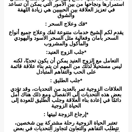
استمرارها ونجاحها من بين الأمور التي يمكن أن تساعد
في تعزيز العلاقة بين الحبيبين هي زيادة اللهفة
والشوق
*فك وعلاج السحر :
يقدم لكم الشيخ خدمات متنوعة لفك وعلاج جميع أنواع
السحر بأمان وفعالية مثل السحر الاسود واليهودي
والمأكول والمشروب
*جلب الزوج العنيد:
التعامل مع الزوج العنيد يمكن أن يكون تحديًا، لكنه
ليس مستحيلاً لذلك من المهم أن يتم بناء علاقة قائمة
على الحب والتفاهم المتبادل
*جلب الطليق :
العلاقات الزوجية تمر بالعديد من التحديات، وقد تؤدي
بعض هذه التحديات إلى الانفصال ومع ذلك هناك أمل
دائمًا في إعادة بناء العلاقة وجلب الطليق للعودة إلى
الحياة الزوجية
*إرجاع الزوجة لبيتها :
تعتبر الحياة الزوجية رحلة مشتركة بين شخصين،
تتطلب التفاهم والتعاون لتجاوز التحديات في بعض