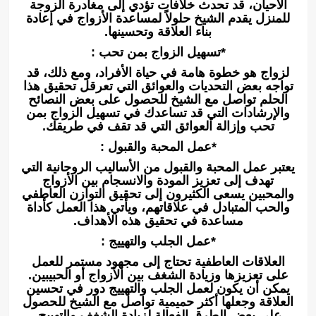
الأحيان، قد تحدث خلافات تؤدي إلى مغادرة الزوجة
للمنزل يقدم الشيخ حلولاً لمساعدة الأزواج في إعادة
بناء العلاقة وتحسينها.
*تسهيل الزواج بمن تحب :
لزواج هو خطوة هامة في حياة الأفراد، ومع ذلك، قد
تواجه بعض التحديات والعوائق التي تعرقل تحقيق هذا
الحلم تواصل مع الشيخ للحصول على بعض النصائح
والإرشادات التي قد تساعدك في تسهيل الزواج بمن
تحب وإزالة العوائق التي قد تقف في طريقك.
*عمل المحبة والقبول :
يعتبر عمل المحبة والقبول من الأساليب الروحانية التي
تهدف إلى تعزيز المودة والانسجام بين الأزواج
والمحبين يسعى الكثيرون إلى تحقيق التوازن العاطفي
والحب المتبادل في علاقاتهم، ويأتي هذا العمل كأداة
مساعدة في تحقيق هذه الأهداف.
*عمل الجلب والتهييج :
العلاقات العاطفية تحتاج إلى مجهود مستمر للعمل
على تعزيزها وزيادة الشغف بين الأزواج أو الحبيبين.
يمكن أن يكون لعمل الجلب والتهييج دور في تحسين
العلاقة وجعلها أكثر حميمية تواصل مع الشيخ للحصول
على بعض الطرق الفعالة لزيادة الشغف والتهييج.