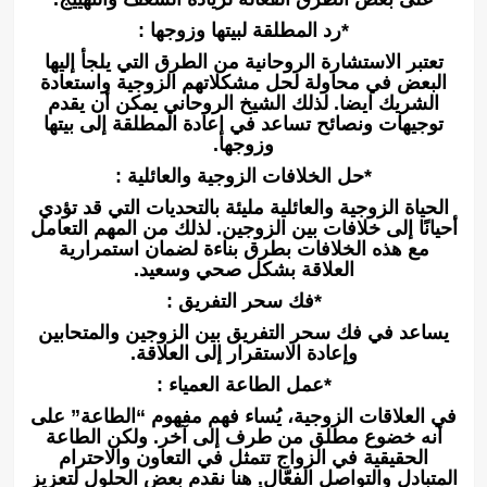
*رد المطلقة لبيتها وزوجها :
تعتبر الاستشارة الروحانية من الطرق التي يلجأ إليها
البعض في محاولة لحل مشكلاتهم الزوجية واستعادة
الشريك ايضا. لذلك الشيخ الروحاني يمكن أن يقدم
توجيهات ونصائح تساعد في إعادة المطلقة إلى بيتها
وزوجها.
*حل الخلافات الزوجية والعائلية :
الحياة الزوجية والعائلية مليئة بالتحديات التي قد تؤدي
أحيانًا إلى خلافات بين الزوجين. لذلك من المهم التعامل
مع هذه الخلافات بطرق بناءة لضمان استمرارية
العلاقة بشكل صحي وسعيد.
*فك سحر التفريق :
يساعد في فك سحر التفريق بين الزوجين والمتحابين
وإعادة الاستقرار إلى العلاقة.
*عمل الطاعة العمياء :
في العلاقات الزوجية، يُساء فهم مفهوم “الطاعة” على
أنه خضوع مطلق من طرف إلى آخر. ولكن الطاعة
الحقيقية في الزواج تتمثل في التعاون والاحترام
المتبادل والتواصل الفعّال. هنا نقدم بعض الحلول لتعزيز