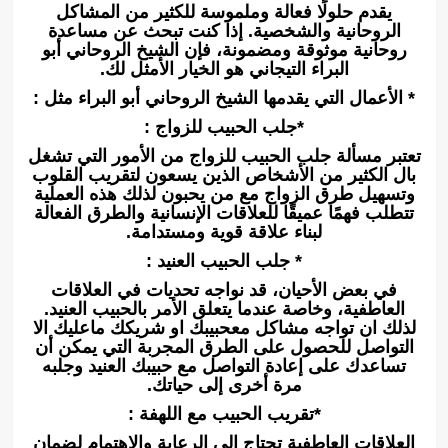
يقدم حلولًا فعالة وملموسة للكثير من المشاكل
الروحانية والشخصية. إذا كنت تبحث عن مساعدة
روحانية موثوقة ومضمونة، فإن الشيخ الروحاني أبو
البراء التيجاني هو الخيار الأمثل لك.
* الأعمال التي يقدمها الشيخ الروحاني أبو البراء مثل :
*جلب الحبيب للزواج :
تعتبر مسألة جلب الحبيب للزواج من الأمور التي تشغل
بال الكثير من الأشخاص الذين يسعون لتقريب القلوب
وتسهيل طرق الزواج مع من يحبون لذلك هذه العملية
تتطلب فهمًا عميقًا للعلاقات الإنسانية والطرق الفعالة
لبناء علاقة قوية ومستدامة.
* جلب الحبيب العنيد :
في بعض الأحيان، قد نواجه تحديات في العلاقات
العاطفية، وخاصة عندما يتعلق الأمر بالحبيب العنيد.
لذلك ان تواجه مشاكل معحبيبك او شريكك ماعليك الا
التواصل للحصول على الطرق المجربة التي يمكن أن
تساعدك على إعادة التواصل مع حبيبك العنيد وجلبه
مرة أخرى إلى حياتك.
*تقريب الحبيب مع اللهفة :
العلاقات العاطفية تحتاج إلى الرعاية والاهتمام لضمان