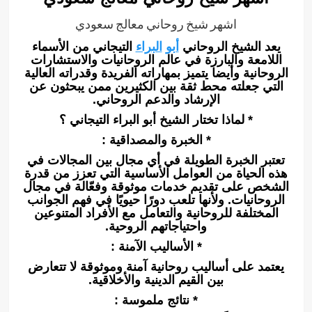
اشهر شيخ روحاني معالج سعودي
يعد الشيخ الروحاني
أبو
البراء
التيجاني من الأسماء
اللامعة والبارزة في عالم الروحانيات والاستشارات
الروحانية وأيضا يتميز بمهاراته الفريدة وقدراته العالية
التي جعلته محط ثقة بين الكثيرين ممن يبحثون عن
الإرشاد والدعم الروحاني.
* لماذا تختار الشيخ أبو البراء التيجاني ؟
* الخبرة والمصداقية :
تعتبر الخبرة الطويلة في أي مجال بين المجالات في
هذه الحياة من العوامل الأساسية التي تعزز من قدرة
الشخص على تقديم خدمات موثوقة وفعّالة في مجال
الروحانيات. ولأنها تلعب دورًا حيويًا في فهم الجوانب
المختلفة للروحانية والتعامل مع الأفراد المتنوعين
واحتياجاتهم الروحية.
* الأساليب الآمنة :
يعتمد على أساليب روحانية آمنة وموثوقة لا تتعارض
بين القيم الدينية والأخلاقية.
* نتائج ملموسة :