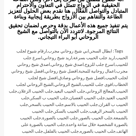
الحقيقية في الزواج تتمثل في التعاون والاحترام
المتبادل والتواصل الفعّال. هنا نقدم بعض الحلول لتعزيز
الطاعة والتفاهم بين الأزواج بطريقة إيجابية وبناءة
يتم تنفيذ جميع هذه الأعمال بدقة وحرص لضمان تحقيق
النتائج المرجوة. لاتتردد الآن بالتواصل مع الشيخ
الروحاني أبو البراء التيجاني.
Tags:
ابطال السحر
,
ابي شيخ روحاني مجرب
,
ارقام شيوخ لجلب
الحبيب
,
اريد جلب الحبيب بسرعة
,
اريد شيخ روحاني
,
اسرع جلب
للحبيب
,
اسرع جلب للزوج
,
اصدق شيخ روحاني
,
اصدق شيخ روحاني
مجرب
,
اعمال روحانية للمحبة
,
افضل شيخ روحاني
,
افضل شيخ روحاني
لجلب الحبيب
,
افضل شيخ روحاني وصادق
,
افضل شيخ لجلب
الخطاب
,
اقوى جلب للحبيب
,
الشيخ الروحاني
,
الشيخ الروحاني لجلب
الحبيب
,
المعالج الروحاني
,
جلب الحبيب البعيد
,
جلب الحبيب الزعلان
,
جلب
الحبيب العنيد
,
جلب الحبيب الغضبان
,
جلب الحبيب ب السكر
,
جلب
الحبيب ب القران
,
جلب الحبيب بالاسم
,
جلب الحبيب بالسحر
,
جلب
الحبيب بالسحر الرهيب
,
جلب الحبيب بالسكر
,
جلب الحبيب
بالشمعة
,
جلب الحبيب بالصور
,
جلب الحبيب بالصورة
,
جلب الحبيب
بالصورة الشخصية خلال ساعة واحدة
,
جلب الحبيب بالصورة على
الهاتف
,
جلب الحبيب بالصوره
,
جلب الحبيب بالفلفل
,
جلب الحبيب