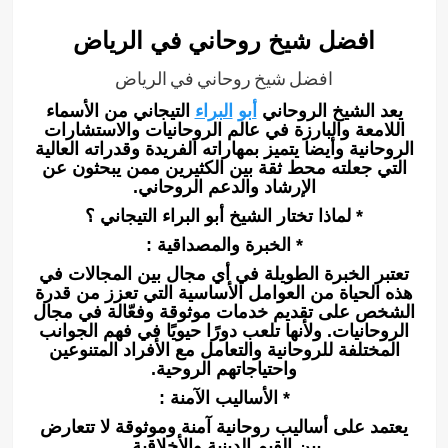
افضل شيخ روحاني في الرياض
افضل شيخ روحاني في الرياض
يعد الشيخ الروحاني
أبو
البراء
التيجاني من الأسماء
اللامعة والبارزة في عالم الروحانيات والاستشارات
الروحانية وأيضا يتميز بمهاراته الفريدة وقدراته العالية
التي جعلته محط ثقة بين الكثيرين ممن يبحثون عن
الإرشاد والدعم الروحاني.
* لماذا تختار الشيخ أبو البراء التيجاني ؟
* الخبرة والمصداقية :
تعتبر الخبرة الطويلة في أي مجال بين المجالات في
هذه الحياة من العوامل الأساسية التي تعزز من قدرة
الشخص على تقديم خدمات موثوقة وفعّالة في مجال
الروحانيات. ولأنها تلعب دورًا حيويًا في فهم الجوانب
المختلفة للروحانية والتعامل مع الأفراد المتنوعين
واحتياجاتهم الروحية.
* الأساليب الآمنة :
يعتمد على أساليب روحانية آمنة وموثوقة لا تتعارض
بين القيم الدينية والأخلاقية.