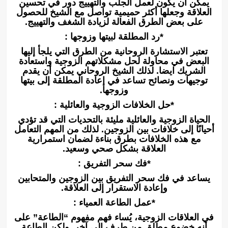
يمكن أن يكون لعمل الجلب والتهييج دور في تحسين
العلاقة وجعلها أكثر حميمية تواصل مع الشيخ للحصول
على بعض الطرق الفعالة لزيادة الشغف والتهييج.
*رد المطلقة لبيتها وزوجها :
تعتبر الاستشارة الروحانية من الطرق التي يلجأ إليها
البعض في محاولة لحل مشكلاتهم الزوجية واستعادة
الشريك ايضا. لذلك الشيخ الروحاني يمكن أن يقدم
توجيهات ونصائح تساعد في إعادة المطلقة إلى بيتها
وزوجها.
*حل الخلافات الزوجية والعائلية :
الحياة الزوجية والعائلية مليئة بالتحديات التي قد تؤدي
أحيانًا إلى خلافات بين الزوجين. لذلك من المهم التعامل
مع هذه الخلافات بطرق بناءة لضمان استمرارية
العلاقة بشكل صحي وسعيد.
*فك سحر التفريق :
يساعد في فك سحر التفريق بين الزوجين والمتحابين
وإعادة الاستقرار إلى العلاقة.
*عمل الطاعة العمياء :
في العلاقات الزوجية، يُساء فهم مفهوم “الطاعة” على
أنه خضوع مطلق من طرف إلى آخر. ولكن الطاعة