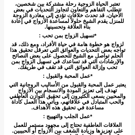
تعتبر الحياة الزوجية رحلة مشتركة بين شخصين،
تتطلب التفاهم والتعاون لتجاوز التحديات في بعض
الأحيان، قد تحدث خلافات تؤدي إلى مغادرة الزوجة
للمنزل يقدم الشيخ حلولاً لمساعدة الأزواج في إعادة
بناء العلاقة وتحسينها.
*تسهيل الزواج بمن تحب :
لزواج هو خطوة هامة في حياة الأفراد، ومع ذلك، قد
تواجه بعض التحديات والعوائق التي تعرقل تحقيق هذا
الحلم تواصل مع الشيخ للحصول على بعض النصائح
والإرشادات التي قد تساعدك في تسهيل الزواج بمن
تحب وإزالة العوائق التي قد تقف في طريقك.
*عمل المحبة والقبول :
يعتبر عمل المحبة والقبول من الأساليب الروحانية التي
تهدف إلى تعزيز المودة والانسجام بين الأزواج
والمحبين يسعى الكثيرون إلى تحقيق التوازن العاطفي
والحب المتبادل في علاقاتهم، ويأتي هذا العمل كأداة
مساعدة في تحقيق هذه الأهداف.
*عمل الجلب والتهييج :
العلاقات العاطفية تحتاج إلى مجهود مستمر للعمل
على تعزيزها وزيادة الشغف بين الأزواج أو الحبيبين.