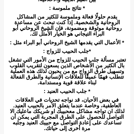
* نتائج ملموسة :
يقدم حلولًا فعالة وملموسة للكثير من المشاكل
الروحانية والشخصية. إذا كنت تبحث عن مساعدة
روحانية موثوقة ومضمونة، فإن الشيخ الروحاني أبو
البراء التيجاني هو الخيار الأمثل لك.
* الأعمال التي يقدمها الشيخ الروحاني أبو البراء مثل :
*جلب الحبيب للزواج :
تعتبر مسألة جلب الحبيب للزواج من الأمور التي تشغل
بال الكثير من الأشخاص الذين يسعون لتقريب القلوب
وتسهيل طرق الزواج مع من يحبون لذلك هذه العملية
تتطلب فهمًا عميقًا للعلاقات الإنسانية والطرق الفعالة
لبناء علاقة قوية ومستدامة.
* جلب الحبيب العنيد :
في بعض الأحيان، قد نواجه تحديات في العلاقات
العاطفية، وخاصة عندما يتعلق الأمر بالحبيب العنيد.
لذلك ان تواجه مشاكل معحبيبك او شريكك ماعليك الا
التواصل للحصول على الطرق المجربة التي يمكن أن
تساعدك على إعادة التواصل مع حبيبك العنيد وجلبه
مرة أخرى إلى حياتك.