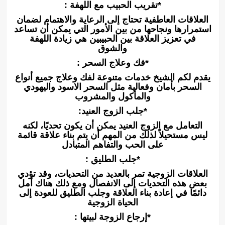
*تقريب الحبيب مع اللهفة :
العلاقات العاطفية تحتاج إلى الرعاية والاهتمام لضمان
استمرارها ونجاحها من بين الأمور التي يمكن أن تساعد
في تعزيز العلاقة بين الحبيبين هي زيادة اللهفة
والشوق
*فك وعلاج السحر :
يقدم لكم الشيخ خدمات متنوعة لفك وعلاج جميع أنواع
السحر بأمان وفعالية مثل السحر الاسود واليهودي
والمأكول والمشروب
*جلب الزوج العنيد:
التعامل مع الزوج العنيد يمكن أن يكون تحديًا، لكنه
ليس مستحيلاً لذلك من المهم أن يتم بناء علاقة قائمة
على الحب والتفاهم المتبادل
*جلب الطليق :
العلاقات الزوجية تمر بالعديد من التحديات، وقد تؤدي
بعض هذه التحديات إلى الانفصال ومع ذلك هناك أمل
دائمًا في إعادة بناء العلاقة وجلب الطليق للعودة إلى
الحياة الزوجية
*إرجاع الزوجة لبيتها :