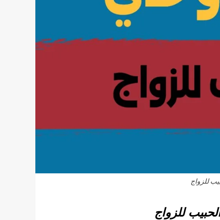
يب للزواج
لحبيب للزواج