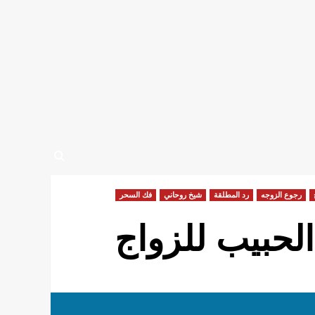
رجوع الزوجه
رد المطلقة
شيخ روحاني
فك السحر
لحبيب للزواج