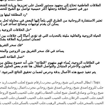
العلاقات العاطفية تحتاج إلى مجهود مستمر للعمل على تعزيزها وزيادة الشغف 
دور في تحسين العلاقة وجعلها أكثر حميمية تواصل مع الشيخ للحصو
*رد المطلقة لبيتها وز
تعتبر الاستشارة الروحانية من الطرق التي يلجأ إليها البعض في محاولة لحل م
يمكن أن يقدم توجيهات ونصائح تساعد في إعاد
*حل الخلافات الزوجية وا
الحياة الزوجية والعائلية مليئة بالتحديات التي قد تؤدي أحيانًا إلى خلافات ب
لضمان استمرارية العلاقة بش
*فك سحر التفريق
يساعد في فك سحر التفريق بين الزوجين والمتحابي
*عمل الطاعة العميا
في العلاقات الزوجية، يُساء فهم مفهوم “الطاعة” على أنه خضوع مطلق من
التعاون والاحترام المتبادل والتواصل الفعّال. هنا نقدم بعض الحلول لتع
يتم تنفيذ جميع هذه الأعمال بدقة وحرص لضما.ن تحقيق النتائج المرجوة. لات
Tags:
ابطال السحر
,
ابي شيخ روحاني مجرب
,
ارقام شيوخ لجلب الحبيب
,
اريد 
جلب للزوج
,
اصدق شيخ روحاني
,
اصدق شيخ روحاني مجرب
,
اعمال روحانية للمحب
شيخ روحاني وصادق
,
افضل شيخ لجلب الخطاب
,
اقوى جلب للحبيب
,
الشيخ الروحا
البعيد
,
جلب الحبيب الزعلان
,
جلب الحبيب العنيد
,
جلب الحبيب الغضبان
,
جلب الحبيب
الحبيب بالسحر
,
جلب الحبيب بالسحر الرهيب
,
جلب الحبيب بالسكر
,
جلب الحبيب ب