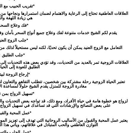
*تقريب الحبيب مع الل
العلاقات العاطفية تحتاج إلى الرعاية والاهتمام لضمان استمرارها ونجاحها من 
هي زيادة اللهفة وا
*فك وعلاج السحر
يقدم لكم الشيخ خدمات متنوعة لفك وعلاج جميع أنواع السحر بأمان وف
*جلب الزوج العني
التعامل مع الزوج العنيد يمكن أن يكون تحديًا، لكنه ليس مستحيلاً لذلك من 
*جلب الطليق :
العلاقات الزوجية تمر بالعديد من التحديات، وقد تؤدي بعض هذه التحديات إلى ا
الطليق للعودة إلى الحيا
*إرجاع الزوجة لبيته
تعتبر الحياة الزوجية رحلة مشتركة بين شخصين، تتطلب التفاهم والتعاون ل
مغادرة الزوجة للمنزل يقدم الشيخ حلولاً لمساعدة الأ
*تسهيل الزواج بمن 
لزواج هو خطوة هامة في حياة الأفراد، ومع ذلك، قد تواجه بعض التحديات وا
على بعض النصائح والإرشادات التي قد تساعدك في تسهيل الزواج 
*عمل المحبة والقبو
يعتبر عمل المحبة والقبول من الأساليب الروحانية التي تهدف إلى تعزيز المو
التوازن العاطفي والحب المتبادل في علاقاتهم، ويأتي هذا 
*عمل الجلب والتهيي