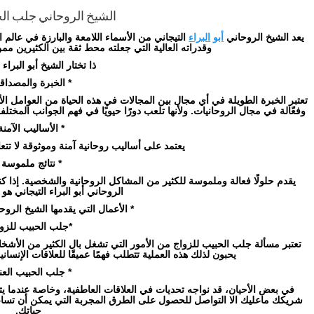
الشيخ الروحاني جلب الح
يعد الشيخ الروحاني
أبو
البراء
التيجاني من الأسماء اللامعة والبارزة في عالم ا
وقدراته العالية التي جعلته محط ثقة بين الكثيرين مم
ذا تختار الشيخ أبو البراء 
* الخبرة والمصداقي
تعتبر الخبرة الطويلة في أي مجال بين المجالات في هذه الحياة من العوامل
وفعّالة في مجال الروحانيات. ولأنها تلعب دورًا حيويًا في فهم الجوانب المختلفة
* الأساليب الآمنة
يعتمد على أساليب روحانية آمنة وموثوقة لا تتعار
* نتائج ملموسة 
يقدم حلولًا فعالة وملموسة للكثير من المشاكل الروحانية والشخصية. إذا
الروحاني أبو البراء التيجاني هو 
* الأعمال التي يقدمها الشيخ الروحا
*جلب الحبيب للزوا
تعتبر مسألة جلب الحبيب للزواج من الأمور التي تشغل بال الكثير من الأ
يحبون لذلك هذه العملية تتطلب فهمًا عميقًا للعلاقات الإنسان
* جلب الحبيب العني
في بعض الأحيان، قد نواجه تحديات في العلاقات العاطفية، وخاصة عندما يتع
شريكك ماعليك الا التواصل للحصول على الطرق المجربة التي يمكن أن تساعد
حياتك.