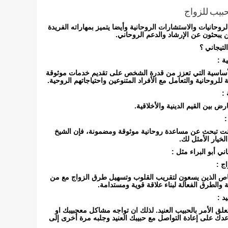
بيب للزواج
لروحانيات والاستشارات الروحانية وأيضا يتميز بمهاراته الفريدة
ن يبحثون عن الإرشاد والدعم الروحاني.
التيجاني ؟
ة :
 الأساسية التي تعزز من قدرة الشخص على تقديم خدمات موثوقة
 للروحانية والتعامل مع الأفراد المتنوعين واحتياجاتهم الروحية.
 :
ض بين القيم الدينية والأخلاقية.
:
 كنت تبحث عن مساعدة روحانية موثوقة ومضمونة، فإن الشيخ
الخيار الأمثل لك.
ني أبو البراء مثل :
ج :
شخاص الذين يسعون لتقريب القلوب وتسهيل طرق الزواج مع من
ية والطرق الفعالة لبناء علاقة قوية ومستدامة.
د :
لق الأمر بالحبيب العنيد. لذلك ان تواجه مشاكل معحبيبك او
ك على إعادة التواصل مع حبيبك العنيد وجلبه مرة أخرى إلى