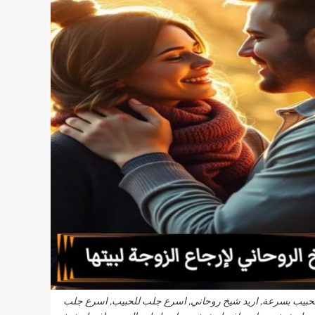
الحبيب بسرعة, اريد شيخ روحاني, اسرع جلب للحبيب, اسرع جلب