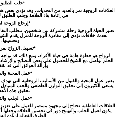
*جلب الطليق 
العلاقات الزوجية تمر بالعديد من التحديات، وقد تؤدي بعض هذه
في إعادة بناء العلاقة وجلب الطليق ل
*إرجاع الزوجة لبي
تعتبر الحياة الزوجية رحلة مشتركة بين شخصين، تتطلب التفاه
تحدث خلافات تؤدي إلى مغادرة الزوجة للمنزل يقدم الشيخ ح
وتحسينها.
*تسهيل الزواج بمن
لزواج هو خطوة هامة في حياة الأفراد، ومع ذلك، قد تواجه 
الحلم تواصل مع الشيخ للحصول على بعض النصائح والإرشاد
وإزالة العوائق التي قد ت
*عمل المحبة والق
يعتبر عمل المحبة والقبول من الأساليب الروحانية التي تهدف إ
يسعى الكثيرون إلى تحقيق التوازن العاطفي والحب المتبادل 
تحقيق هذه الأه
*عمل الجلب والته
العلاقات العاطفية تحتاج إلى مجهود مستمر للعمل على تعزيزها
يكون لعمل الجلب والتهييج دور في تحسين العلاقة وجعلها
الطرق الفعالة لزيادة الش