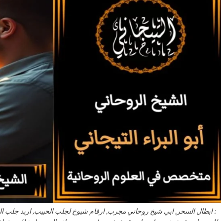
: ابطال السحر, ابي شيخ روحاني مجرب, ارقام شيوخ لجلب الحبيب, اريد جلب 