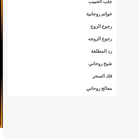
جلب الحبيب
خواتم روحانية
رجوع الزوج
رجوع الزوجه
رد المطلقة
شيخ روحاني
فك السحر
معالج روحاني