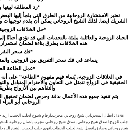
*رد المطلقة لبيتها و
تعتبر الاستشارة الروحانية من الطرق التي يلجأ إليها الب
الشريك ايضا. لذلك الشيخ الروحاني يمكن أن يقدم توجيهات ون
*حل الخلافات الزوجية و
الحياة الزوجية والعائلية مليئة بالتحديات التي قد تؤدي أحيانًا
هذه الخلافات بطرق بناءة لضمان استمرار
*فك سحر التفري
يساعد في فك سحر التفريق بين الزوجين والمتحاب
*عمل الطاعة العم
في العلاقات الزوجية، يُساء فهم مفهوم “الطاعة” على أ
الحقيقية في الزواج تتمثل في التعاون والاحترام المتبادل والت
والتفاهم بين الأزواج بطريقة
يتم تنفيذ جميع هذه الأعمال بدقة وحرص لضمان تحقيق النتا
الروحاني أبو البراء ا
Tags:
ابطال السحر
,
ابي شيخ روحاني مجرب
,
ارقام شيوخ لجلب الحبيب
,
اريد 
جلب للزوج
,
اصدق شيخ روحاني
,
اصدق شيخ روحاني مجرب
,
اعمال روحانية للمحب
شيخ روحاني وصادق
,
افضل شيخ لجلب الخطاب
,
اقوى جلب للحبيب
,
الشيخ الروحا