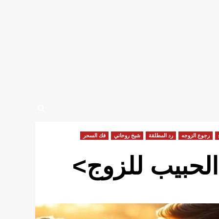
رجوع الزوجه
رد المطلقة
شيخ روحاني
فك السحر
لحبيب للزوج>