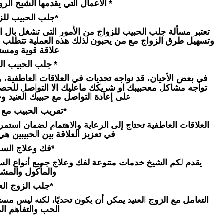
* الأعمال التي يقدمها الشيخ الروح
*جلب الحبيب للزو
تعتبر مسألة جلب الحبيب للزواج من الأمور التي تشغل بال 
وتسهيل طرق الزواج مع من يحبون لذلك هذه العملية تتطلب فهمًا
علاقة قوية ومست
* جلب الحبيب الع
في بعض الأحيان، قد نواجه تحديات في العلاقات العاطفية، وخ
تواجه مشاكل معحبيبك او شريكك ماعليك الا التواصل للح
على إعادة التواصل مع حبيبك العنيد و
*تقريب الحبيب مع ا
العلاقات العاطفية تحتاج إلى الرعاية والاهتمام لضمان استمر
في تعزيز العلاقة بين الحبيبين هي
*فك وعلاج السح
يقدم لكم الشيخ خدمات متنوعة لفك وعلاج جميع أنواع السح
والمأكول والمش
*جلب الزوج العن
التعامل مع الزوج العنيد يمكن أن يكون تحديًا، لكنه ليس مستح
الحب والتفاهم الم