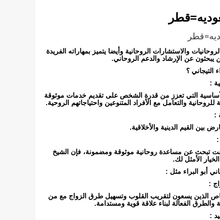
وديه=قطر
ديه=قطر
لروحانيات والاستشارات الروحانية وأيضا يتميز بمهاراته الفريدة
ن يبحثون عن الإرشاد والدعم الروحاني.
ء التيجاني ؟
ة :
 الأساسية التي تعزز من قدرة الشخص على تقديم خدمات موثوقة
 للروحانية والتعامل مع الأفراد المتنوعين واحتياجاتهم الروحية.
 :
ض بين القيم الدينية والأخلاقية.
:
 كنت تبحث عن مساعدة روحانية موثوقة ومضمونة، فإن الشيخ
الخيار الأمثل لك.
ني أبو البراء مثل :
ج :
شخاص الذين يسعون لتقريب القلوب وتسهيل طرق الزواج مع من
ية والطرق الفعالة لبناء علاقة قوية ومستدامة.
د :