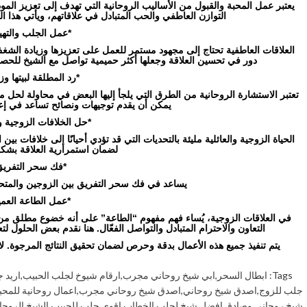
يعتبر عمل المحبة والقبول من الأساليب الروحانية التي تهدف إلى تعزيز المو
التوازن العاطفي والحب المتبادل في علاقاتهم، ويأتي هذا 
*عمل الجلب والتهيي
العلاقات العاطفية تحتاج إلى مجهود مستمر للعمل على تعزيزها وزيادة الشغف 
دور في تحسين العلاقة وجعلها أكثر حميمية تواصل مع الشيخ للحصو
*رد المطلقة لبيتها وز
تعتبر الاستشارة الروحانية من الطرق التي يلجأ إليها البعض في محاولة لحل م
يمكن أن يقدم توجيهات ونصائح تساعد في إعاد
*حل الخلافات الزوجية وا
الحياة الزوجية والعائلية مليئة بالتحديات التي قد تؤدي أحيانًا إلى خلافات ب
لضمان استمرارية العلاقة بش
*فك سحر التفريق
يساعد في فك سحر التفريق بين الزوجين والمتحابي
*عمل الطاعة العميا
في العلاقات الزوجية، يُساء فهم مفهوم “الطاعة” على أنه خضوع مطلق من
التعاون والاحترام المتبادل والتواصل الفعّال. هنا نقدم بعض الحلول لتع
يتم تنفيذ جميع هذه الأعمال بدقة وحرص لضمان تحقيق النتائج المرجوة. لاتت
Tags:
ابطال السحر
,
ابي شيخ روحاني مجرب
,
ارقام شيوخ لجلب الحبيب
,
اريد 
جلب للزوج
,
اصدق شيخ روحاني
,
اصدق شيخ روحاني مجرب
,
اعمال روحانية للمحب
شيخ روحاني وصادق
,
افضل شيخ لجلب الخطاب
,
اقوى جلب للحبيب
,
الشيخ الروحا