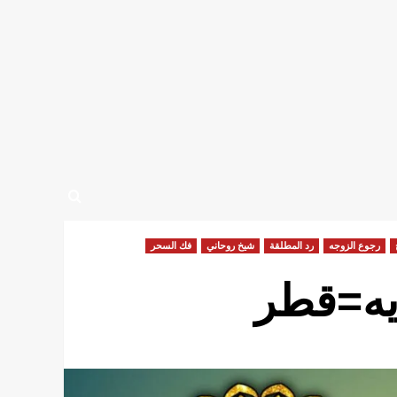
رجوع الزوجه
رد المطلقة
شيخ روحاني
فك السحر
يه=قطر