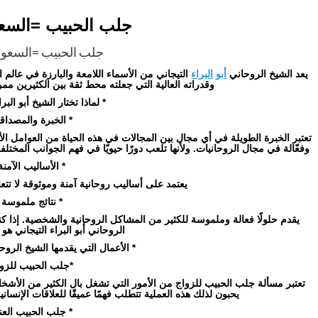
جلب الحبيب =السع
جلب الحبيب =السعو
يعد الشيخ الروحاني
أبو
البراء
التيجاني من الأسماء اللامعة والبارزة في عالم ا
وقدراته العالية التي جعلته محط ثقة بين الكثيرين مم
* لماذا تختار الشيخ أبو البرا
* الخبرة والمصداقي
تعتبر الخبرة الطويلة في أي مجال بين المجالات في هذه الحياة من العوامل
وفعّالة في مجال الروحانيات. ولأنها تلعب دورًا حيويًا في فهم الجوانب المختلفة
* الأساليب الآمنة
يعتمد على أساليب روحانية آمنة وموثوقة لا تتعار
* نتائج ملموسة 
يقدم حلولًا فعالة وملموسة للكثير من المشاكل الروحانية والشخصية. إذا
الروحاني أبو البراء التيجاني هو 
* الأعمال التي يقدمها الشيخ الروحا
*جلب الحبيب للزوا
تعتبر مسألة جلب الحبيب للزواج من الأمور التي تشغل بال الكثير من الأ
يحبون لذلك هذه العملية تتطلب فهمًا عميقًا للعلاقات الإنسان
* جلب الحبيب العني