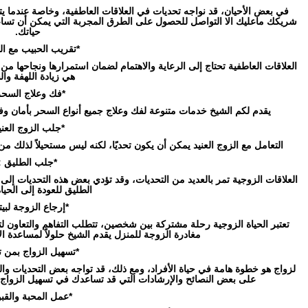
في بعض الأحيان، قد نواجه تحديات في العلاقات العاطفية، وخاصة عندما يتع
شريكك ماعليك الا التواصل للحصول على الطرق المجربة التي يمكن أن تساعد
حياتك.
*تقريب الحبيب مع الل
العلاقات العاطفية تحتاج إلى الرعاية والاهتمام لضمان استمرارها ونجاحها من 
هي زيادة اللهفة وا
*فك وعلاج السحر
يقدم لكم الشيخ خدمات متنوعة لفك وعلاج جميع أنواع السحر بأمان وف
*جلب الزوج العني
التعامل مع الزوج العنيد يمكن أن يكون تحديًا، لكنه ليس مستحيلاً لذلك من 
*جلب الطليق :
العلاقات الزوجية تمر بالعديد من التحديات، وقد تؤدي بعض هذه التحديات إلى ا
الطليق للعودة إلى الحيا
*إرجاع الزوجة لبيته
تعتبر الحياة الزوجية رحلة مشتركة بين شخصين، تتطلب التفاهم والتعاون ل
مغادرة الزوجة للمنزل يقدم الشيخ حلولاً لمساعدة الأ
*تسهيل الزواج بمن 
لزواج هو خطوة هامة في حياة الأفراد، ومع ذلك، قد تواجه بعض التحديات وا
على بعض النصائح والإرشادات التي قد تساعدك في تسهيل الزواج 
*عمل المحبة والقبو