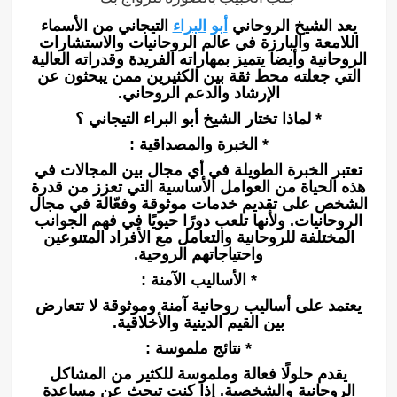
يعد الشيخ الروحاني
أبو
البراء
التيجاني من الأسماء
اللامعة والبارزة في عالم الروحانيات والاستشارات
الروحانية وأيضا يتميز بمهاراته الفريدة وقدراته العالية
التي جعلته محط ثقة بين الكثيرين ممن يبحثون عن
الإرشاد والدعم الروحاني.
* لماذا تختار الشيخ أبو البراء التيجاني ؟
* الخبرة والمصداقية :
تعتبر الخبرة الطويلة في أي مجال بين المجالات في
هذه الحياة من العوامل الأساسية التي تعزز من قدرة
الشخص على تقديم خدمات موثوقة وفعّالة في مجال
الروحانيات. ولأنها تلعب دورًا حيويًا في فهم الجوانب
المختلفة للروحانية والتعامل مع الأفراد المتنوعين
واحتياجاتهم الروحية.
* الأساليب الآمنة :
يعتمد على أساليب روحانية آمنة وموثوقة لا تتعارض
بين القيم الدينية والأخلاقية.
* نتائج ملموسة :
يقدم حلولًا فعالة وملموسة للكثير من المشاكل
الروحانية والشخصية. إذا كنت تبحث عن مساعدة