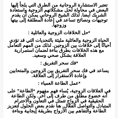
تعتبر الاستشارة الروحانية من الطرق التي يلجأ إليها
البعض في محاولة لحل مشكلاتهم الزوجية واستعادة
الشريك ايضا. لذلك الشيخ الروحاني يمكن أن يقدم
توجيهات ونصائح تساعد في إعادة المطلقة إلى بيتها
وزوجها.
*حل الخلافات الزوجية والعائلية :
الحياة الزوجية والعائلية مليئة بالتحديات التي قد تؤدي
أحيانًا إلى خلافات بين الزوجين. لذلك من المهم التعامل
مع هذه الخلافات بطرق بناءة لضمان استمرارية
العلاقة بشكل صحي وسعيد.
*فك سحر التفريق :
يساعد في فك سحر التفريق بين الزوجين والمتحابين
وإعادة الاستقرار إلى العلاقة.
*عمل الطاعة العمياء :
في العلاقات الزوجية، يُساء فهم مفهوم “الطاعة” على
أنه خضوع مطلق من طرف إلى آخر. ولكن الطاعة
الحقيقية في الزواج تتمثل في التعاون والاحترام
المتبادل والتواصل الفعّال. هنا نقدم بعض الحلول لتعزيز
الطاعة والتفاهم بين الأزواج بطريقة إيجابية وبناءة