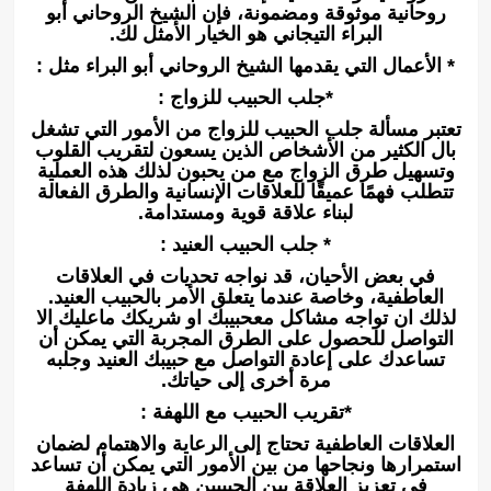
روحانية موثوقة ومضمونة، فإن الشيخ الروحاني أبو
البراء التيجاني هو الخيار الأمثل لك.
* الأعمال التي يقدمها الشيخ الروحاني أبو البراء مثل :
*جلب الحبيب للزواج :
تعتبر مسألة جلب الحبيب للزواج من الأمور التي تشغل
بال الكثير من الأشخاص الذين يسعون لتقريب القلوب
وتسهيل طرق الزواج مع من يحبون لذلك هذه العملية
تتطلب فهمًا عميقًا للعلاقات الإنسانية والطرق الفعالة
لبناء علاقة قوية ومستدامة.
* جلب الحبيب العنيد :
في بعض الأحيان، قد نواجه تحديات في العلاقات
العاطفية، وخاصة عندما يتعلق الأمر بالحبيب العنيد.
لذلك ان تواجه مشاكل معحبيبك او شريكك ماعليك الا
التواصل للحصول على الطرق المجربة التي يمكن أن
تساعدك على إعادة التواصل مع حبيبك العنيد وجلبه
مرة أخرى إلى حياتك.
*تقريب الحبيب مع اللهفة :
العلاقات العاطفية تحتاج إلى الرعاية والاهتمام لضمان
استمرارها ونجاحها من بين الأمور التي يمكن أن تساعد
في تعزيز العلاقة بين الحبيبين هي زيادة اللهفة