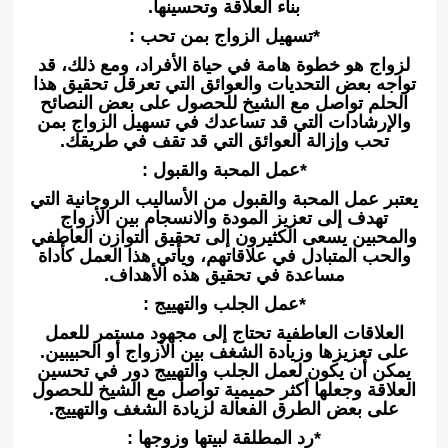
بناء العلاقة وتحسينها.
*تسهيل الزواج بمن تحب :
لزواج هو خطوة هامة في حياة الأفراد، ومع ذلك، قد
تواجه بعض التحديات والعوائق التي تعرقل تحقيق هذا
الحلم تواصل مع الشيخ للحصول على بعض النصائح
والإرشادات التي قد تساعدك في تسهيل الزواج بمن
تحب وإزالة العوائق التي قد تقف في طريقك.
*عمل المحبة والقبول :
يعتبر عمل المحبة والقبول من الأساليب الروحانية التي
تهدف إلى تعزيز المودة والانسجام بين الأزواج
والمحبين يسعى الكثيرون إلى تحقيق التوازن العاطفي
والحب المتبادل في علاقاتهم، ويأتي هذا العمل كأداة
مساعدة في تحقيق هذه الأهداف.
*عمل الجلب والتهييج :
العلاقات العاطفية تحتاج إلى مجهود مستمر للعمل
على تعزيزها وزيادة الشغف بين الأزواج أو الحبيبين.
يمكن أن يكون لعمل الجلب والتهييج دور في تحسين
العلاقة وجعلها أكثر حميمية تواصل مع الشيخ للحصول
على بعض الطرق الفعالة لزيادة الشغف والتهييج.
*رد المطلقة لبيتها وزوجها :