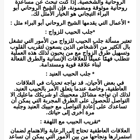
الروحانية والشخصية. إذا كنت تبحث عن مساعدة
روحانية موثوقة ومضمونة، فإن الشيخ الروحاني أبو
البراء التيجاني هو الخيار الأمثل لك.
* الأعمال التي يقدمها الشيخ الروحاني أبو البراء مثل :
*جلب الحبيب للزواج :
تعتبر مسألة جلب الحبيب للزواج من الأمور التي تشغل
بال الكثير من الأشخاص الذين يسعون لتقريب القلوب
وتسهيل طرق الزواج مع من يحبون لذلك هذه العملية
تتطلب فهمًا عميقًا للعلاقات الإنسانية والطرق الفعالة
لبناء علاقة قوية ومستدامة.
* جلب الحبيب العنيد :
في بعض الأحيان، قد نواجه تحديات في العلاقات
العاطفية، وخاصة عندما يتعلق الأمر بالحبيب العنيد.
لذلك ان تواجه مشاكل معحبيبك او شريكك ماعليك الا
التواصل للحصول على الطرق المجربة التي يمكن أن
تساعدك على إعادة التواصل مع حبيبك العنيد وجلبه
مرة أخرى إلى حياتك.
*تقريب الحبيب مع اللهفة :
العلاقات العاطفية تحتاج إلى الرعاية والاهتمام لضمان
استمرارها ونجاحها من بين الأمور التي يمكن أن تساعد