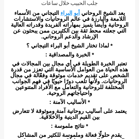
جلب الحبيب خلال ساعات
يعد الشيخ الروحاني
أبو
البراء
التيجاني من الأسماء
اللامعة والبارزة في عالم الروحانيات والاستشارات
الروحانية وأيضا يتميز بمهاراته الفريدة وقدراته العالية
التي جعلته محط ثقة بين الكثيرين ممن يبحثون عن
الإرشاد والدعم الروحاني.
* لماذا تختار الشيخ أبو البراء التيجاني ؟
* الخبرة والمصداقية :
تعتبر الخبرة الطويلة في أي مجال بين المجالات في
هذه الحياة من العوامل الأساسية التي تعزز من قدرة
الشخص على تقديم خدمات موثوقة وفعّالة في مجال
الروحانيات. ولأنها تلعب دورًا حيويًا في فهم الجوانب
المختلفة للروحانية والتعامل مع الأفراد المتنوعين
واحتياجاتهم الروحية.
* الأساليب الآمنة :
يعتمد على أساليب روحانية آمنة وموثوقة لا تتعارض
بين القيم الدينية والأخلاقية.
* نتائج ملموسة :
يقدم حلولًا فعالة وملموسة للكثير من المشاكل