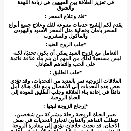
في تعزيز العلاقة بين الحبيبين هي زيادة اللهفة
والشوق
*فك وعلاج السحر :
يقدم لكم الشيخ خدمات متنوعة لفك وعلاج جميع أنواع
السحر بأمان وفعالية مثل السحر الاسود واليهودي
والمأكول والمشروب
*جلب الزوج العنيد:
التعامل مع الزوج العنيد يمكن أن يكون تحديًا، لكنه
ليس مستحيلاً لذلك من المهم أن يتم بناء علاقة قائمة
على الحب والتفاهم المتبادل
*جلب الطليق :
العلاقات الزوجية تمر بالعديد من التحديات، وقد تؤدي
بعض هذه التحديات إلى الانفصال ومع ذلك هناك أمل
دائمًا في إعادة بناء العلاقة وجلب الطليق للعودة إلى
الحياة الزوجية
*إرجاع الزوجة لبيتها :
تعتبر الحياة الزوجية رحلة مشتركة بين شخصين،
تتطلب التفاهم والتعاون لتجاوز التحديات في بعض
الأحيان، قد تحدث خلافات تؤدي إلى مغادرة الزوجة