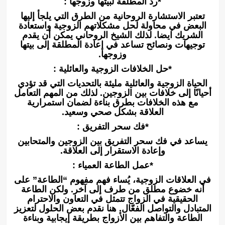
*رد المطلقة لبيتها وزوجها :
تعتبر الاستشارة الروحانية من الطرق التي يلجأ إليها
البعض في محاولة لحل مشكلاتهم الزوجية واستعادة
الشريك ايضا. لذلك الشيخ الروحاني يمكن أن يقدم
توجيهات ونصائح تساعد في إعادة المطلقة إلى بيتها
وزوجها.
*حل الخلافات الزوجية والعائلية :
الحياة الزوجية والعائلية مليئة بالتحديات التي قد تؤدي
أحيانًا إلى خلافات بين الزوجين. لذلك من المهم التعامل
مع هذه الخلافات بطرق بناءة لضمان استمرارية
العلاقة بشكل صحي وسعيد.
*فك سحر التفريق :
يساعد في فك سحر التفريق بين الزوجين والمتحابين
وإعادة الاستقرار إلى العلاقة.
*عمل الطاعة العمياء :
في العلاقات الزوجية، يُساء فهم مفهوم “الطاعة” على
أنه خضوع مطلق من طرف إلى آخر. ولكن الطاعة
الحقيقية في الزواج تتمثل في التعاون والاحترام
المتبادل والتواصل الفعّال. هنا نقدم بعض الحلول لتعزيز
الطاعة والتفاهم بين الأزواج بطريقة إيجابية وبناءة