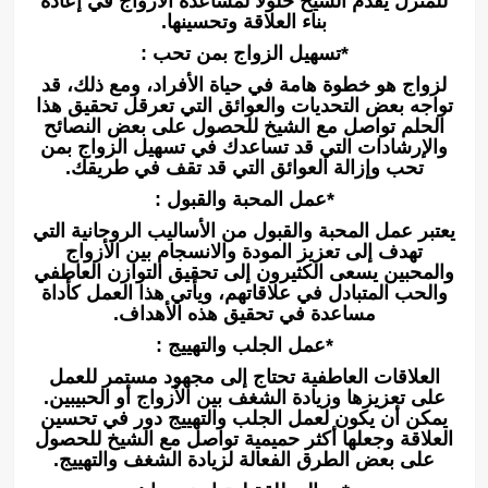
للمنزل يقدم الشيخ حلولاً لمساعدة الأزواج في إعادة
بناء العلاقة وتحسينها.
*تسهيل الزواج بمن تحب :
لزواج هو خطوة هامة في حياة الأفراد، ومع ذلك، قد
تواجه بعض التحديات والعوائق التي تعرقل تحقيق هذا
الحلم تواصل مع الشيخ للحصول على بعض النصائح
والإرشادات التي قد تساعدك في تسهيل الزواج بمن
تحب وإزالة العوائق التي قد تقف في طريقك.
*عمل المحبة والقبول :
يعتبر عمل المحبة والقبول من الأساليب الروحانية التي
تهدف إلى تعزيز المودة والانسجام بين الأزواج
والمحبين يسعى الكثيرون إلى تحقيق التوازن العاطفي
والحب المتبادل في علاقاتهم، ويأتي هذا العمل كأداة
مساعدة في تحقيق هذه الأهداف.
*عمل الجلب والتهييج :
العلاقات العاطفية تحتاج إلى مجهود مستمر للعمل
على تعزيزها وزيادة الشغف بين الأزواج أو الحبيبين.
يمكن أن يكون لعمل الجلب والتهييج دور في تحسين
العلاقة وجعلها أكثر حميمية تواصل مع الشيخ للحصول
على بعض الطرق الفعالة لزيادة الشغف والتهييج.