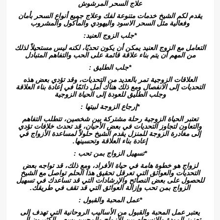
علاج السحر المرشوش
يقدم لكم الشيخ خدمات متنوعة لفك وعلاج جميع أنواع السحر بأمان
وفعالية مثل السحر الاسود واليهودي والمأكول والمشروب
*جلب الزوج العنيد:
التعامل مع الزوج العنيد يمكن أن يكون تحديًا، لكنه ليس مستحيلاً لذلك
من المهم أن يتم بناء علاقة قائمة على الحب والتفاهم المتبادل
*جلب الطليق :
العلاقات الزوجية تمر بالعديد من التحديات، وقد تؤدي بعض هذه
التحديات إلى الانفصال ومع ذلك هناك أمل دائمًا في إعادة بناء العلاقة
وجلب الطليق للعودة إلى الحياة الزوجية
*إرجاع الزوجة لبيتها :
تعتبر الحياة الزوجية رحلة مشتركة بين شخصين، تتطلب التفاهم
والتعاون لتجاوز التحديات في بعض الأحيان، قد تحدث خلافات تؤدي
إلى مغادرة الزوجة للمنزل يقدم الشيخ حلولاً لمساعدة الأزواج في
إعادة بناء العلاقة وتحسينها.
*تسهيل الزواج بمن تحب :
لزواج هو خطوة هامة في حياة الأفراد، ومع ذلك، قد تواجه بعض
التحديات والعوائق التي تعرقل تحقيق هذا الحلم تواصل مع الشيخ
للحصول على بعض النصائح والإرشادات التي قد تساعدك في تسهيل
الزواج بمن تحب وإزالة العوائق التي قد تقف في طريقك.
*عمل المحبة والقبول :
يعتبر عمل المحبة والقبول من الأساليب الروحانية التي تهدف إلى
تعزيز المودة والانسجام بين الأزواج والمحبين يسعى الكثيرون إلى