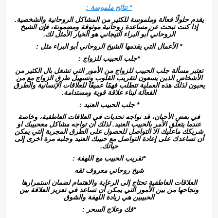
* نتائج ملموسة :
يقدم حلولًا فعالة وملموسة للكثير من المشاكل الروحانية والشخصية.
إذا كنت تبحث عن مساعدة روحانية موثوقة ومضمونة، فإن الشيخ
الروحاني أبو البراء التيجاني هو الخيار الأمثل لك.
* الأعمال التي يقدمها الشيخ الروحاني أبو البراء مثل :
*جلب الحبيب للزواج :
تعتبر مسألة جلب الحبيب للزواج من الأمور التي تشغل بال الكثير من
الأشخاص الذين يسعون لتقريب القلوب وتسهيل طرق الزواج مع من
يحبون لذلك هذه العملية تتطلب فهمًا عميقًا للعلاقات الإنسانية والطرق
الفعالة لبناء علاقة قوية ومستدامة.
* جلب الحبيب العنيد :
في بعض الأحيان، قد نواجه تحديات في العلاقات العاطفية، وخاصة
عندما يتعلق الأمر بالحبيب العنيد. لذلك ان تواجه مشاكل معحبيبك او
شريكك ماعليك الا التواصل للحصول على الطرق المجربة التي يمكن
أن تساعدك على إعادة التواصل مع حبيبك العنيد وجلبه مرة أخرى إلى
حياتك.
*تقريب الحبيب مع اللهفة :
شيخ روحاني معروف ثقه
العلاقات العاطفية تحتاج إلى الرعاية والاهتمام لضمان استمرارها
ونجاحها من بين الأمور التي يمكن أن تساعد في تعزيز العلاقة بين
الحبيبين هي زيادة اللهفة والشوق
*فك وعلاج السحر :