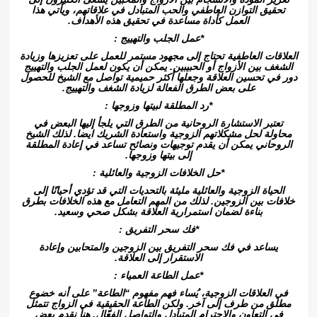
تحقيق التوازن العاطفي والحب المتبادل في علاقاتهم، ويأتي هذا
العمل كأداة مساعدة في تحقيق هذه الأهداف.
*عمل الجلب والتهييج :
العلاقات العاطفية تحتاج إلى مجهود مستمر للعمل على تعزيزها وزيادة
الشغف بين الأزواج أو الحبيبين. يمكن أن يكون لعمل الجلب والتهييج
دور في تحسين العلاقة وجعلها أكثر حميمية تواصل مع الشيخ للحصول
على بعض الطرق الفعالة لزيادة الشغف والتهييج.
*رد المطلقة لبيتها وزوجها :
تعتبر الاستشارة الروحانية من الطرق التي يلجأ إليها البعض في
محاولة لحل مشكلاتهم الزوجية واستعادة الشريك ايضا. لذلك الشيخ
الروحاني يمكن أن يقدم توجيهات ونصائح تساعد في إعادة المطلقة
إلى بيتها وزوجها.
*حل الخلافات الزوجية والعائلية :
الحياة الزوجية والعائلية مليئة بالتحديات التي قد تؤدي أحيانًا إلى
خلافات بين الزوجين. لذلك من المهم التعامل مع هذه الخلافات بطرق
بناءة لضمان استمرارية العلاقة بشكل صحي وسعيد.
*فك سحر التفريق :
يساعد في فك سحر التفريق بين الزوجين والمتحابين وإعادة
الاستقرار إلى العلاقة.
*عمل الطاعة العمياء :
في العلاقات الزوجية، يُساء فهم مفهوم “الطاعة” على أنه خضوع
مطلق من طرف إلى آخر. ولكن الطاعة الحقيقية في الزواج تتمثل
في التعاون والاحترام المتبادل والتواصل الفعّال. هنا نقدم بعض