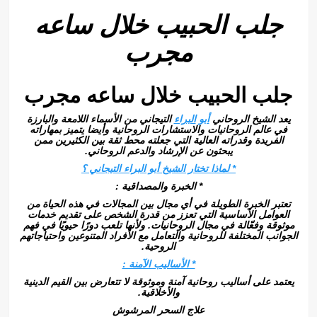
جلب الحبيب خلال ساعه
مجرب
جلب الحبيب خلال ساعه مجرب
يعد الشيخ الروحاني
أبو
البراء
التيجاني من الأسماء اللامعة والبارزة
في عالم الروحانيات والاستشارات الروحانية وأيضا يتميز بمهاراته
الفريدة وقدراته العالية التي جعلته محط ثقة بين الكثيرين ممن
يبحثون عن الإرشاد والدعم الروحاني.
* لماذا تختار الشيخ أبو البراء التيجاني ؟
* الخبرة والمصداقية :
تعتبر الخبرة الطويلة في أي مجال بين المجالات في هذه الحياة من
العوامل الأساسية التي تعزز من قدرة الشخص على تقديم خدمات
موثوقة وفعّالة في مجال الروحانيات. ولأنها تلعب دورًا حيويًا في فهم
الجوانب المختلفة للروحانية والتعامل مع الأفراد المتنوعين واحتياجاتهم
الروحية.
* الأساليب الآمنة :
يعتمد على أساليب روحانية آمنة وموثوقة لا تتعارض بين القيم الدينية
والأخلاقية.
علاج السحر المرشوش