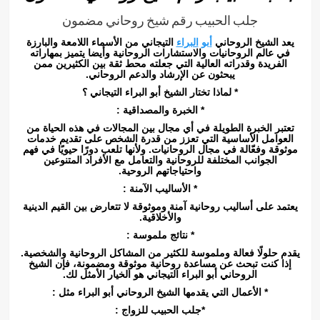
جلب الحبيب رقم شيخ روحاني مضمون
يعد الشيخ الروحاني
أبو
البراء
التيجاني من الأسماء اللامعة والبارزة
في عالم الروحانيات والاستشارات الروحانية وأيضا يتميز بمهاراته
الفريدة وقدراته العالية التي جعلته محط ثقة بين الكثيرين ممن
يبحثون عن الإرشاد والدعم الروحاني.
* لماذا تختار الشيخ أبو البراء التيجاني ؟
* الخبرة والمصداقية :
تعتبر الخبرة الطويلة في أي مجال بين المجالات في هذه الحياة من
العوامل الأساسية التي تعزز من قدرة الشخص على تقديم خدمات
موثوقة وفعّالة في مجال الروحانيات. ولأنها تلعب دورًا حيويًا في فهم
الجوانب المختلفة للروحانية والتعامل مع الأفراد المتنوعين
واحتياجاتهم الروحية.
* الأساليب الآمنة :
يعتمد على أساليب روحانية آمنة وموثوقة لا تتعارض بين القيم الدينية
والأخلاقية.
* نتائج ملموسة :
يقدم حلولًا فعالة وملموسة للكثير من المشاكل الروحانية والشخصية.
إذا كنت تبحث عن مساعدة روحانية موثوقة ومضمونة، فإن الشيخ
الروحاني أبو البراء التيجاني هو الخيار الأمثل لك.
* الأعمال التي يقدمها الشيخ الروحاني أبو البراء مثل :
*جلب الحبيب للزواج :