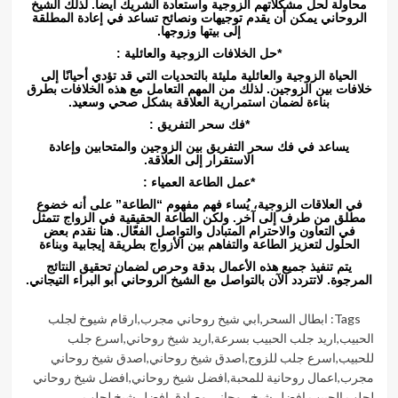
محاولة لحل مشكلاتهم الزوجية واستعادة الشريك ايضا. لذلك الشيخ
الروحاني يمكن أن يقدم توجيهات ونصائح تساعد في إعادة المطلقة
إلى بيتها وزوجها.
*حل الخلافات الزوجية والعائلية :
الحياة الزوجية والعائلية مليئة بالتحديات التي قد تؤدي أحيانًا إلى
خلافات بين الزوجين. لذلك من المهم التعامل مع هذه الخلافات بطرق
بناءة لضمان استمرارية العلاقة بشكل صحي وسعيد.
*فك سحر التفريق :
يساعد في فك سحر التفريق بين الزوجين والمتحابين وإعادة
الاستقرار إلى العلاقة.
*عمل الطاعة العمياء :
في العلاقات الزوجية، يُساء فهم مفهوم “الطاعة” على أنه خضوع
مطلق من طرف إلى آخر. ولكن الطاعة الحقيقية في الزواج تتمثل
في التعاون والاحترام المتبادل والتواصل الفعّال. هنا نقدم بعض
الحلول لتعزيز الطاعة والتفاهم بين الأزواج بطريقة إيجابية وبناءة
يتم تنفيذ جميع هذه الأعمال بدقة وحرص لضمان تحقيق النتائج
المرجوة. لاتتردد الآن بالتواصل مع الشيخ الروحاني أبو البراء التيجاني.
Tags:
ابطال السحر
,
ابي شيخ روحاني مجرب
,
ارقام شيوخ لجلب
الحبيب
,
اريد جلب الحبيب بسرعة
,
اريد شيخ روحاني
,
اسرع جلب
للحبيب
,
اسرع جلب للزوج
,
اصدق شيخ روحاني
,
اصدق شيخ روحاني
مجرب
,
اعمال روحانية للمحبة
,
افضل شيخ روحاني
,
افضل شيخ روحاني
لجلب الحبيب
,
افضل شيخ روحاني وصادق
,
افضل شيخ لجلب