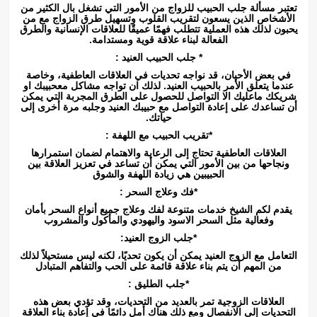
تعتبر مسألة جلب الحبيب للزواج من الأمور التي تشغل بال الكثير من
الأشخاص الذين يسعون لتقريب القلوب وتسهيل طرق الزواج مع من
يحبون لذلك هذه العملية تتطلب فهمًا عميقًا للعلاقات الإنسانية والطرق
الفعالة لبناء علاقة قوية ومستدامة.
* جلب الحبيب العنيد :
في بعض الأحيان، قد نواجه تحديات في العلاقات العاطفية، وخاصة
عندما يتعلق الأمر بالحبيب العنيد. لذلك ان تواجه مشاكل معحبيبك او
شريكك ماعليك الا التواصل للحصول على الطرق المجربة التي يمكن
أن تساعدك على إعادة التواصل مع حبيبك العنيد وجلبه مرة أخرى إلى
حياتك.
*تقريب الحبيب مع اللهفة :
العلاقات العاطفية تحتاج إلى الرعاية والاهتمام لضمان استمرارها
ونجاحها من بين الأمور التي يمكن أن تساعد في تعزيز العلاقة بين
الحبيبين هي زيادة اللهفة والشوق
*فك وعلاج السحر :
يقدم لكم الشيخ خدمات متنوعة لفك وعلاج جميع أنواع السحر بأمان
وفعالية مثل السحر الاسود واليهودي والمأكول والمشروب
*جلب الزوج العنيد:
التعامل مع الزوج العنيد يمكن أن يكون تحديًا، لكنه ليس مستحيلاً لذلك
من المهم أن يتم بناء علاقة قائمة على الحب والتفاهم المتبادل
*جلب الطليق :
العلاقات الزوجية تمر بالعديد من التحديات، وقد تؤدي بعض هذه
التحديات إلى الانفصال ومع ذلك هناك أمل دائمًا في إعادة بناء العلاقة