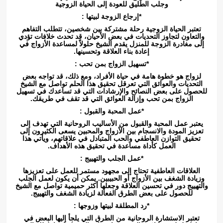
وجلب الطليق للعودة إلى الحياة الزوجية
*إرجاع الزوجة لبيتها :
تعتبر الحياة الزوجية رحلة مشتركة بين شخصين، تتطلب التفاهم
والتعاون لتجاوز التحديات في بعض الأحيان، قد تحدث خلافات تؤدي
إلى مغادرة الزوجة للمنزل يقدم الشيخ حلولاً لمساعدة الأزواج في
إعادة بناء العلاقة وتحسينها.
*تسهيل الزواج بمن تحب :
لزواج هو خطوة هامة في حياة الأفراد، ومع ذلك، قد تواجه بعض
التحديات والعوائق التي تعرقل تحقيق هذا الحلم تواصل مع الشيخ
للحصول على بعض النصائح والإرشادات التي قد تساعدك في تسهيل
الزواج بمن تحب وإزالة العوائق التي قد تقف في طريقك.
*عمل المحبة والقبول :
يعتبر عمل المحبة والقبول من الأساليب الروحانية التي تهدف إلى
تعزيز المودة والانسجام بين الأزواج والمحبين يسعى الكثيرون إلى
تحقيق التوازن العاطفي والحب المتبادل في علاقاتهم، ويأتي هذا
العمل كأداة مساعدة في تحقيق هذه الأهداف.
*عمل الجلب والتهييج :
العلاقات العاطفية تحتاج إلى مجهود مستمر للعمل على تعزيزها
وزيادة الشغف بين الأزواج أو الحبيبين. يمكن أن يكون لعمل الجلب
والتهييج دور في تحسين العلاقة وجعلها أكثر حميمية تواصل مع الشيخ
للحصول على بعض الطرق الفعالة لزيادة الشغف والتهييج.
*رد المطلقة لبيتها وزوجها :
تعتبر الاستشارة الروحانية من الطرق التي يلجأ إليها البعض في