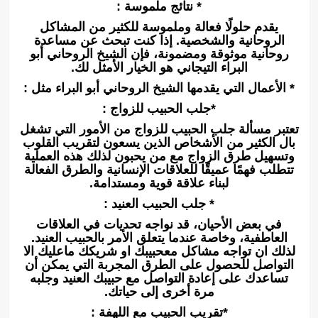
* نتائج ملموسة :
يقدم حلولًا فعالة وملموسة للكثير من المشاكل
الروحانية والشخصية. إذا كنت تبحث عن مساعدة
روحانية موثوقة ومضمونة، فإن الشيخ الروحاني أبو
البراء التيجاني هو الخيار الأمثل لك.
* الأعمال التي يقدمها الشيخ الروحاني أبو البراء مثل :
*جلب الحبيب للزواج :
تعتبر مسألة جلب الحبيب للزواج من الأمور التي تشغل
بال الكثير من الأشخاص الذين يسعون لتقريب القلوب
وتسهيل طرق الزواج مع من يحبون لذلك هذه العملية
تتطلب فهمًا عميقًا للعلاقات الإنسانية والطرق الفعالة
لبناء علاقة قوية ومستدامة.
* جلب الحبيب العنيد :
في بعض الأحيان، قد نواجه تحديات في العلاقات
العاطفية، وخاصة عندما يتعلق الأمر بالحبيب العنيد.
لذلك ان تواجه مشاكل معحبيبك او شريكك ماعليك الا
التواصل للحصول على الطرق المجربة التي يمكن أن
تساعدك على إعادة التواصل مع حبيبك العنيد وجلبه
مرة أخرى إلى حياتك.
*تقريب الحبيب مع اللهفة :