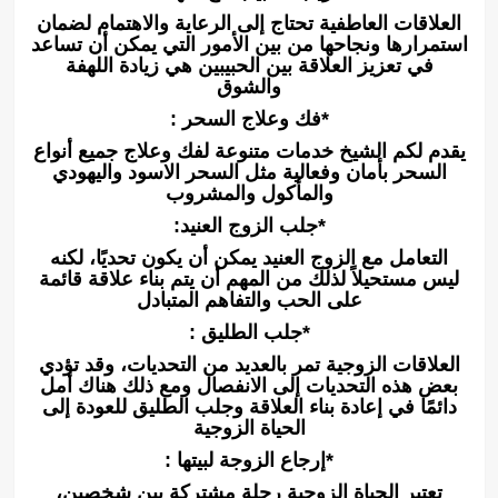
العلاقات العاطفية تحتاج إلى الرعاية والاهتمام لضمان
استمرارها ونجاحها من بين الأمور التي يمكن أن تساعد
في تعزيز العلاقة بين الحبيبين هي زيادة اللهفة
والشوق
*فك وعلاج السحر :
يقدم لكم الشيخ خدمات متنوعة لفك وعلاج جميع أنواع
السحر بأمان وفعالية مثل السحر الاسود واليهودي
والمأكول والمشروب
*جلب الزوج العنيد:
التعامل مع الزوج العنيد يمكن أن يكون تحديًا، لكنه
ليس مستحيلاً لذلك من المهم أن يتم بناء علاقة قائمة
على الحب والتفاهم المتبادل
*جلب الطليق :
العلاقات الزوجية تمر بالعديد من التحديات، وقد تؤدي
بعض هذه التحديات إلى الانفصال ومع ذلك هناك أمل
دائمًا في إعادة بناء العلاقة وجلب الطليق للعودة إلى
الحياة الزوجية
*إرجاع الزوجة لبيتها :
تعتبر الحياة الزوجية رحلة مشتركة بين شخصين،