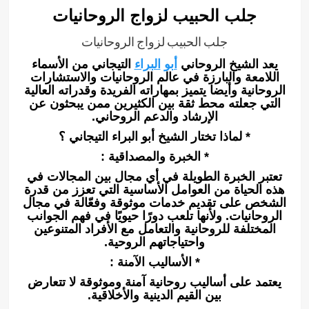
جلب الحبيب لزواج الروحانيات
جلب الحبيب لزواج الروحانيات
يعد الشيخ الروحاني
أبو
البراء
التيجاني من الأسماء
اللامعة والبارزة في عالم الروحانيات والاستشارات
الروحانية وأيضا يتميز بمهاراته الفريدة وقدراته العالية
التي جعلته محط ثقة بين الكثيرين ممن يبحثون عن
الإرشاد والدعم الروحاني.
* لماذا تختار الشيخ أبو البراء التيجاني ؟
* الخبرة والمصداقية :
تعتبر الخبرة الطويلة في أي مجال بين المجالات في
هذه الحياة من العوامل الأساسية التي تعزز من قدرة
الشخص على تقديم خدمات موثوقة وفعّالة في مجال
الروحانيات. ولأنها تلعب دورًا حيويًا في فهم الجوانب
المختلفة للروحانية والتعامل مع الأفراد المتنوعين
واحتياجاتهم الروحية.
* الأساليب الآمنة :
يعتمد على أساليب روحانية آمنة وموثوقة لا تتعارض
بين القيم الدينية والأخلاقية.