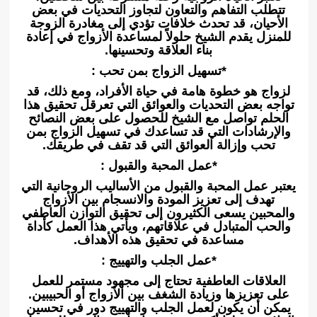
تتطلب التفاهم والتعاون لتجاوز التحديات في بعض
الأحيان، قد تحدث خلافات تؤدي إلى مغادرة الزوجة
للمنزل يقدم الشيخ حلولاً لمساعدة الأزواج في إعادة
بناء العلاقة وتحسينها.
*تسهيل الزواج بمن تحب :
لزواج هو خطوة هامة في حياة الأفراد، ومع ذلك، قد
تواجه بعض التحديات والعوائق التي تعرقل تحقيق هذا
الحلم تواصل مع الشيخ للحصول على بعض النصائح
والإرشادات التي قد تساعدك في تسهيل الزواج بمن
تحب وإزالة العوائق التي قد تقف في طريقك.
*عمل المحبة والقبول :
يعتبر عمل المحبة والقبول من الأساليب الروحانية التي
تهدف إلى تعزيز المودة والانسجام بين الأزواج
والمحبين يسعى الكثيرون إلى تحقيق التوازن العاطفي
والحب المتبادل في علاقاتهم، ويأتي هذا العمل كأداة
مساعدة في تحقيق هذه الأهداف.
*عمل الجلب والتهييج :
العلاقات العاطفية تحتاج إلى مجهود مستمر للعمل
على تعزيزها وزيادة الشغف بين الأزواج أو الحبيبين.
يمكن أن يكون لعمل الجلب والتهييج دور في تحسين