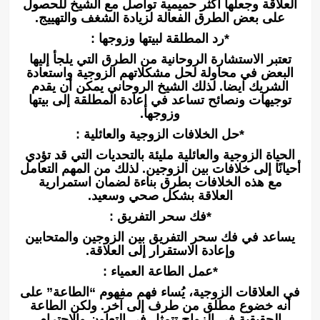
العلاقة وجعلها أكثر حميمية تواصل مع الشيخ للحصول
على بعض الطرق الفعالة لزيادة الشغف والتهييج.
*رد المطلقة لبيتها وزوجها :
تعتبر الاستشارة الروحانية من الطرق التي يلجأ إليها
البعض في محاولة لحل مشكلاتهم الزوجية واستعادة
الشريك ايضا. لذلك الشيخ الروحاني يمكن أن يقدم
توجيهات ونصائح تساعد في إعادة المطلقة إلى بيتها
وزوجها.
*حل الخلافات الزوجية والعائلية :
الحياة الزوجية والعائلية مليئة بالتحديات التي قد تؤدي
أحيانًا إلى خلافات بين الزوجين. لذلك من المهم التعامل
مع هذه الخلافات بطرق بناءة لضمان استمرارية
العلاقة بشكل صحي وسعيد.
*فك سحر التفريق :
يساعد في فك سحر التفريق بين الزوجين والمتحابين
وإعادة الاستقرار إلى العلاقة.
*عمل الطاعة العمياء :
في العلاقات الزوجية، يُساء فهم مفهوم “الطاعة” على
أنه خضوع مطلق من طرف إلى آخر. ولكن الطاعة
الحقيقية في الزواج تتمثل في التعاون والاحترام