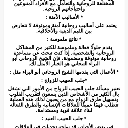
المختلفة للروحانية والتعامل مع الأفراد المتنوعين
واحتياجاتهم الروحية.
* الأساليب الآمنة :
يعتمد على أساليب روحانية آمنة وموثوقة لا تتعارض
بين القيم الدينية والأخلاقية.
* نتائج ملموسة :
يقدم حلولًا فعالة وملموسة للكثير من المشاكل
الروحانية والشخصية. إذا كنت تبحث عن مساعدة
روحانية موثوقة ومضمونة، فإن الشيخ الروحاني أبو
البراء التيجاني هو الخيار الأمثل لك.
* الأعمال التي يقدمها الشيخ الروحاني أبو البراء مثل :
*جلب الحبيب للزواج :
تعتبر مسألة جلب الحبيب للزواج من الأمور التي تشغل
بال الكثير من الأشخاص الذين يسعون لتقريب القلوب
وتسهيل طرق الزواج مع من يحبون لذلك هذه العملية
تتطلب فهمًا عميقًا للعلاقات الإنسانية والطرق الفعالة
لبناء علاقة قوية ومستدامة.
* جلب الحبيب العنيد :
في بعض الأحيان، قد نواجه تحديات في العلاقات