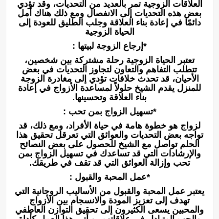
العلاقات الزوجية تمر بالعديد من التحديات، وقد تؤدي
بعض هذه التحديات إلى الانفصال ومع ذلك هناك أمل
دائمًا في إعادة بناء العلاقة وجلب الطليق للعودة إلى
الحياة الزوجية
*إرجاع الزوجة لبيتها :
تعتبر الحياة الزوجية رحلة مشتركة بين شخصين،
تتطلب التفاهم والتعاون لتجاوز التحديات في بعض
الأحيان، قد تحدث خلافات تؤدي إلى مغادرة الزوجة
للمنزل يقدم الشيخ حلولاً لمساعدة الأزواج في إعادة
بناء العلاقة وتحسينها.
*تسهيل الزواج بمن تحب :
لزواج هو خطوة هامة في حياة الأفراد، ومع ذلك، قد
تواجه بعض التحديات والعوائق التي تعرقل تحقيق هذا
الحلم تواصل مع الشيخ للحصول على بعض النصائح
والإرشادات التي قد تساعدك في تسهيل الزواج بمن
تحب وإزالة العوائق التي قد تقف في طريقك.
*عمل المحبة والقبول :
يعتبر عمل المحبة والقبول من الأساليب الروحانية التي
تهدف إلى تعزيز المودة والانسجام بين الأزواج
والمحبين يسعى الكثيرون إلى تحقيق التوازن العاطفي
والحب المتبادل في علاقاتهم، ويأتي هذا العمل كأداة