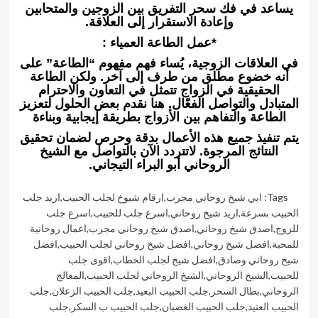
يساعد في فك سحر التفريق بين الزوجين والمتحابين
وإعادة الاستقرار إلى العلاقة.
*عمل الطاعة العمياء :
في العلاقات الزوجية، يُساء فهم مفهوم “الطاعة” على
أنه خضوع مطلق من طرف إلى آخر. ولكن الطاعة
الحقيقية في الزواج تتمثل في التعاون والاحترام
المتبادل والتواصل الفعّال. هنا نقدم بعض الحلول لتعزيز
الطاعة والتفاهم بين الأزواج بطريقة إيجابية وبناءة
يتم تنفيذ جميع هذه الأعمال بدقة وحرص لضمان تحقيق
النتائج المرجوة. لاتتردد الآن بالتواصل مع الشيخ
الروحاني أبو البراء التيجاني.
Tags:
ابي شيخ روحاني مجرب
,
ارقام شيوخ لجلب الحبيب
,
اريد جلب
الحبيب بسرعة
,
اريد شيخ روحاني
,
اسرع جلب للحبيب
,
اسرع جلب
للزوج
,
اصدق شيخ روحاني
,
اصدق شيخ روحاني مجرب
,
اعمال روحانية
للمحبة
,
افضل شيخ روحاني
,
افضل شيخ روحاني لجلب الحبيب
,
افضل
شيخ روحاني وصادق
,
افضل شيخ لجلب الخطاب
,
اقوى جلب
للحبيب
,
الشيخ الروحاني
,
الشيخ الروحاني لجلب الحبيب
,
المعالج
الروحاني
,
بطال السحر
,
جلب الحبيب البعيد
,
جلب الحبيب الزعلان
,
جلب
الحبيب العنيد
,
جلب الحبيب الغضبان
,
جلب الحبيب ب السكر
,
جلب