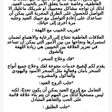
العاطفية، وخاصة عندما يتعلق الأمر بالحبيب العنيد.
لذلك ان تواجه مشاكل معحبيبك او شريكك ماعليك الا
التواصل للحصول على الطرق المجربة التي يمكن أن
تساعدك على إعادة التواصل مع حبيبك العنيد وجلبه
مرة أخرى إلى حياتك.
*تقريب الحبيب مع اللهفة :
العلاقات العاطفية تحتاج إلى الرعاية والاهتمام لضمان
استمرارها ونجاحها من بين الأمور التي يمكن أن تساعد
في تعزيز العلاقة بين الحبيبين هي زيادة اللهفة
والشوق
*فك وعلاج السحر :
يقدم لكم الشيخ خدمات متنوعة لفك وعلاج جميع أنواع
السحر بأمان وفعالية مثل السحر الاسود واليهودي
والمأكول والمشروب
*جلب الزوج العنيد:
التعامل مع الزوج العنيد يمكن أن يكون تحديًا، لكنه
ليس مستحيلاً لذلك من المهم أن يتم بناء علاقة قائمة
على الحب والتفاهم المتبادل
*جلب الطليق :