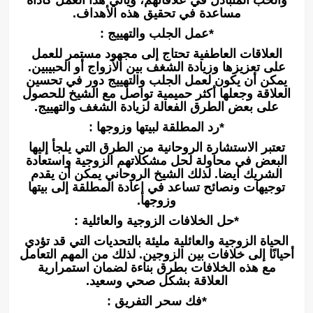
مساعدة في تحقيق هذه الأهداف.
*عمل الجلب والتهييج :
العلاقات العاطفية تحتاج إلى مجهود مستمر للعمل
على تعزيزها وزيادة الشغف بين الأزواج أو الحبيبين.
يمكن أن يكون لعمل الجلب والتهييج دور في تحسين
العلاقة وجعلها أكثر حميمية تواصل مع الشيخ للحصول
على بعض الطرق الفعالة لزيادة الشغف والتهييج.
*رد المطلقة لبيتها وزوجها :
تعتبر الاستشارة الروحانية من الطرق التي يلجأ إليها
البعض في محاولة لحل مشكلاتهم الزوجية واستعادة
الشريك ايضا. لذلك الشيخ الروحاني يمكن أن يقدم
توجيهات ونصائح تساعد في إعادة المطلقة إلى بيتها
وزوجها.
*حل الخلافات الزوجية والعائلية :
الحياة الزوجية والعائلية مليئة بالتحديات التي قد تؤدي
أحيانًا إلى خلافات بين الزوجين. لذلك من المهم التعامل
مع هذه الخلافات بطرق بناءة لضمان استمرارية
العلاقة بشكل صحي وسعيد.
*فك سحر التفريق :