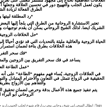
العلاقات العاطفية تحتاج إلى مجهود مستمر للعمل على تعزيزها
يكون لعمل الجلب والتهييج دور في تحسين العلاقة وجعلها
الطرق الفعالة لزيادة الش
*رد المطلقة لبيتها و
تعتبر الاستشارة الروحانية من الطرق التي يلجأ إليها الب
الشريك ايضا. لذلك الشيخ الروحاني يمكن أن يقدم توجيهات ون
*حل الخلافات الزوجية و
الحياة الزوجية والعائلية مليئة بالتحديات التي قد تؤدي أحيانًا
هذه الخلافات بطرق بناءة لضمان استمرار
*فك سحر التفري
يساعد في فك سحر التفريق بين الزوجين والمتحاب
*عمل الطاعة العم
في العلاقات الزوجية، يُساء فهم مفهوم “الطاعة” على أ
الحقيقية في الزواج تتمثل في التعاون والاحترام المتبادل والت
والتفاهم بين الأزواج بطريقة
يتم تنفيذ جميع هذه الأعمال بدقة وحرص لضمان تحقيق النتا
الروحاني أبو البراء ا
Tags:
ابطال السحر
,
ابي شيخ روحاني مجرب
,
ارقام شيوخ لجلب الحبيب
,
اريد 