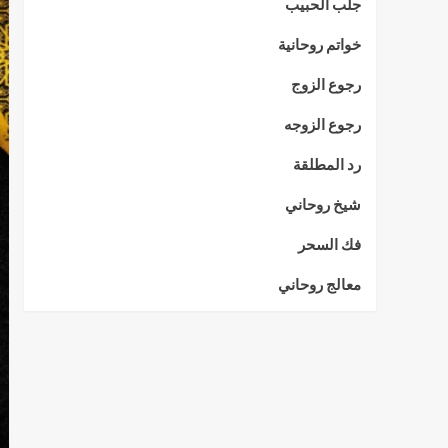
جلب الحبيب
خواتم روحانية
رجوع الزوج
رجوع الزوجه
رد المطلقة
شيخ روحاني
فك السحر
معالج روحاني