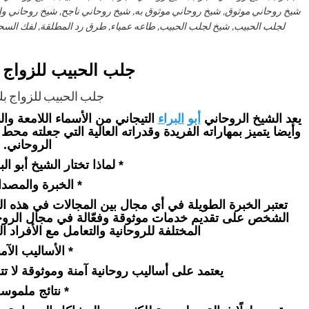
شيخ روحاني موثوق, شيخ روحاني موثوق به, شيخ روحاني ناجح, شيخ روحاني 
لجلب الحبيب, شيخ لجلب الحبيب, طاعه عمياء, طرق رد المطلقة, لفك السحر,
جلب الحبيب للزواج 
جلب الحبيب للزواج بك
يعد الشيخ الروحاني
أبو
البراء
التيجاني من الأسماء اللامعة وال
وأيضا يتميز بمهاراته الفريدة وقدراته العالية التي جعلته مح
الروحاني.
* لماذا تختار الشيخ أبو الب
* الخبرة والمصدا
تعتبر الخبرة الطويلة في أي مجال بين المجالات في هذه ال
الشخص على تقديم خدمات موثوقة وفعّالة في مجال الروحانيا
المختلفة للروحانية والتعامل مع الأفراد ال
* الأساليب الآمن
يعتمد على أساليب روحانية آمنة وموثوقة لا تتع
* نتائج ملموسة