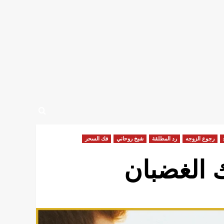
رجوع الزوجه
رد المطلقة
شيخ روحاني
فك السحر
 الغضبان