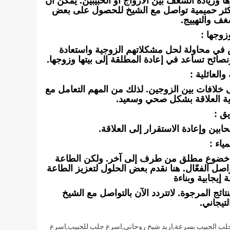
 وزيادة الشغف بين الأزواج أو الحبيبين. يمكن أن
 أكثر حميمية تواصل مع الشيخ للحصول على بعض
غف والتهييج.
زوجها :
عض في محاولة لحل مشكلاتهم الزوجية واستعادة
صائح تساعد في إعادة المطلقة إلى بيتها وزوجها.
العائلية :
 إلى خلافات بين الزوجين. لذلك من المهم التعامل مع
ية العلاقة بشكل صحي وسعيد.
ق :
ين وإعادة الاستقرار إلى العلاقة.
ياء :
نه خضوع مطلق من طرف إلى آخر. ولكن الطاعة
واصل الفعّال. هنا نقدم بعض الحلول لتعزيز الطاعة
 إيجابية وبناءة
ئج المرجوة. لاتتردد الآن بالتواصل مع الشيخ
لتيجاني.
جلب الحبيب بسرعة
,
اريد شيخ روحاني
,
اسرع جلب للحبيب
,
اسرع