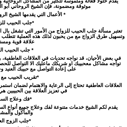
يقدم حلولًا فعالة وملموسة للكثير من المشاكل الروحانية
موثوقة ومضمونة، فإن الشيخ الروحاني أبو البر
* الأعمال التي يقدمها الشيخ الروح
*جلب الحبيب للزو
تعتبر مسألة جلب الحبيب للزواج من الأمور التي تشغل بال 
وتسهيل طرق الزواج مع من يحبون لذلك هذه العملية تتطلب فهمًا
علاقة قوية ومست
* جلب الحبيب الع
في بعض الأحيان، قد نواجه تحديات في العلاقات العاطفية، وخ
تواجه مشاكل معحبيبك او شريكك ماعليك الا التواصل للح
على إعادة التواصل مع حبيبك العنيد و
*تقريب الحبيب مع ا
العلاقات العاطفية تحتاج إلى الرعاية والاهتمام لضمان استمر
في تعزيز العلاقة بين الحبيبين هي
*فك وعلاج السح
يقدم لكم الشيخ خدمات متنوعة لفك وعلاج جميع أنواع السح
والمأكول والمش
*جلب الزوج العن