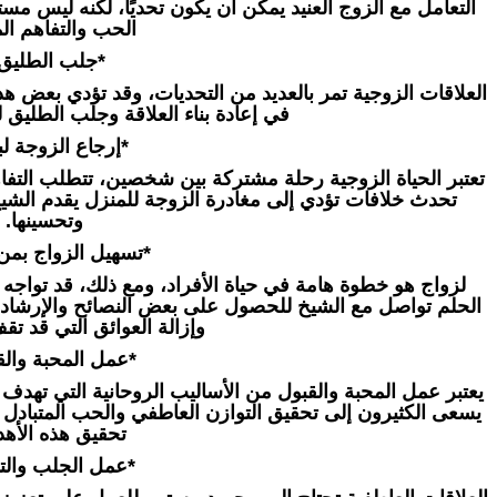
التعامل مع الزوج العنيد يمكن أن يكون تحديًا، لكنه ليس مستح
الحب والتفاهم الم
*جلب الطليق 
العلاقات الزوجية تمر بالعديد من التحديات، وقد تؤدي بعض هذه
في إعادة بناء العلاقة وجلب الطليق ل
*إرجاع الزوجة لبي
تعتبر الحياة الزوجية رحلة مشتركة بين شخصين، تتطلب التفاه
تحدث خلافات تؤدي إلى مغادرة الزوجة للمنزل يقدم الشيخ ح
وتحسينها.
*تسهيل الزواج بمن
لزواج هو خطوة هامة في حياة الأفراد، ومع ذلك، قد تواجه 
الحلم تواصل مع الشيخ للحصول على بعض النصائح والإرشاد
وإزالة العوائق التي قد ت
*عمل المحبة والق
يعتبر عمل المحبة والقبول من الأساليب الروحانية التي تهدف إ
يسعى الكثيرون إلى تحقيق التوازن العاطفي والحب المتبادل 
تحقيق هذه الأه
*عمل الجلب والته