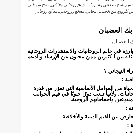
واتس, شيخ روحاني واتس اب, شيخ روحاني وفلكي, شيخ سوداني
 للزواج من الحبيب, مجاني, معالج رروحاني, معالج روحاني
بك الغضبان
 الغضبان
بارزة في عالم الروحانيات والاستشارات الروحانية
ط ثقة بين الكثيرين ممن يبحثون عن الإرشاد والدعم
راء التيجاني ؟
قية :
حياة من العوامل الأساسية التي تعزز من قدرة
ت. ولأنها تلعب دورًا حيويًا في فهم الجوانب
متنوعين واحتياجاتهم الروحية.
ة :
ارض بين القيم الدينية والأخلاقية.
 :