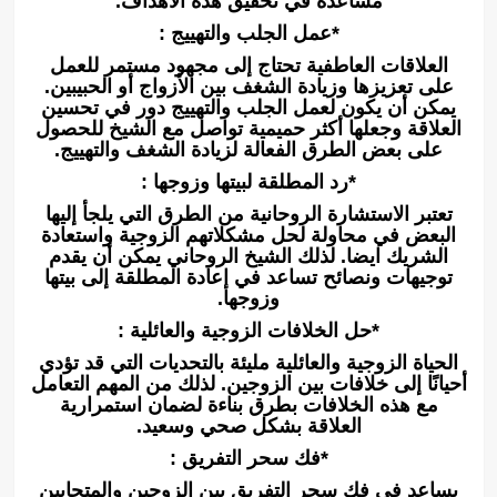
مساعدة في تحقيق هذه الأهداف.
*عمل الجلب والتهييج :
العلاقات العاطفية تحتاج إلى مجهود مستمر للعمل
على تعزيزها وزيادة الشغف بين الأزواج أو الحبيبين.
يمكن أن يكون لعمل الجلب والتهييج دور في تحسين
العلاقة وجعلها أكثر حميمية تواصل مع الشيخ للحصول
على بعض الطرق الفعالة لزيادة الشغف والتهييج.
*رد المطلقة لبيتها وزوجها :
تعتبر الاستشارة الروحانية من الطرق التي يلجأ إليها
البعض في محاولة لحل مشكلاتهم الزوجية واستعادة
الشريك ايضا. لذلك الشيخ الروحاني يمكن أن يقدم
توجيهات ونصائح تساعد في إعادة المطلقة إلى بيتها
وزوجها.
*حل الخلافات الزوجية والعائلية :
الحياة الزوجية والعائلية مليئة بالتحديات التي قد تؤدي
أحيانًا إلى خلافات بين الزوجين. لذلك من المهم التعامل
مع هذه الخلافات بطرق بناءة لضمان استمرارية
العلاقة بشكل صحي وسعيد.
*فك سحر التفريق :
يساعد في فك سحر التفريق بين الزوجين والمتحابين