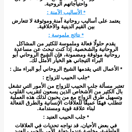
واحتياجاتهم الروحية.
* الأساليب الآمنة :
يعتمد على أساليب روحانية آمنة وموثوقة لا تتعارض
بين القيم الدينية والأخلاقية.
* نتائج ملموسة :
يقدم حلولًا فعالة وملموسة للكثير من المشاكل
الروحانية والشخصية. إذا كنت تبحث عن مساعدة
روحانية موثوقة ومضمونة، فإن الشيخ الروحاني أبو
البراء التيجاني هو الخيار الأمثل لك.
* الأعمال التي يقدمها الشيخ الروحاني أبو البراء مثل :
*جلب الحبيب للزواج :
تعتبر مسألة جلب الحبيب للزواج من الأمور التي تشغل
بال الكثير من الأشخاص الذين يسعون لتقريب القلوب
وتسهيل طرق الزواج مع من يحبون لذلك هذه العملية
تتطلب فهمًا عميقًا للعلاقات الإنسانية والطرق الفعالة
لبناء علاقة قوية ومستدامة.
* جلب الحبيب العنيد :
في بعض الأحيان، قد نواجه تحديات في العلاقات
العاطفية، وخاصة عندما يتعلق الأمر بالحبيب العنيد.