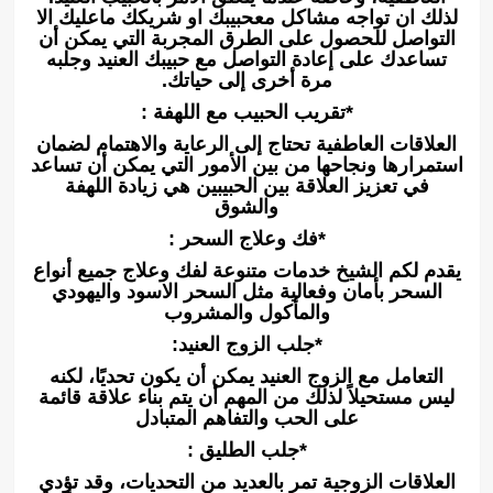
لذلك ان تواجه مشاكل معحبيبك او شريكك ماعليك الا
التواصل للحصول على الطرق المجربة التي يمكن أن
تساعدك على إعادة التواصل مع حبيبك العنيد وجلبه
مرة أخرى إلى حياتك.
*تقريب الحبيب مع اللهفة :
العلاقات العاطفية تحتاج إلى الرعاية والاهتمام لضمان
استمرارها ونجاحها من بين الأمور التي يمكن أن تساعد
في تعزيز العلاقة بين الحبيبين هي زيادة اللهفة
والشوق
*فك وعلاج السحر :
يقدم لكم الشيخ خدمات متنوعة لفك وعلاج جميع أنواع
السحر بأمان وفعالية مثل السحر الاسود واليهودي
والمأكول والمشروب
*جلب الزوج العنيد:
التعامل مع الزوج العنيد يمكن أن يكون تحديًا، لكنه
ليس مستحيلاً لذلك من المهم أن يتم بناء علاقة قائمة
على الحب والتفاهم المتبادل
*جلب الطليق :
العلاقات الزوجية تمر بالعديد من التحديات، وقد تؤدي