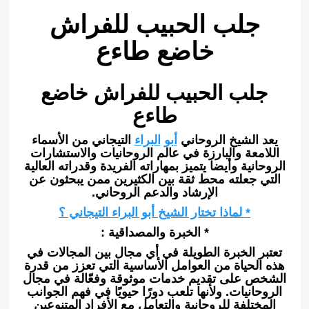
جلب الحبيب للفراش
خاضع طاءع
جلب الحبيب للفراش خاضع
طاءع
يعد الشيخ الروحاني
أبو
البراء
التيجاني من الأسماء
اللامعة والبارزة في عالم الروحانيات والاستشارات
الروحانية وأيضا يتميز بمهاراته الفريدة وقدراته العالية
التي جعلته محط ثقة بين الكثيرين ممن يبحثون عن
الإرشاد والدعم الروحاني.
* لماذا تختار الشيخ أبو البراء التيجاني ؟
* الخبرة والمصداقية :
تعتبر الخبرة الطويلة في أي مجال بين المجالات في
هذه الحياة من العوامل الأساسية التي تعزز من قدرة
الشخص على تقديم خدمات موثوقة وفعّالة في مجال
الروحانيات. ولأنها تلعب دورًا حيويًا في فهم الجوانب
المختلفة للروحانية والتعامل مع الأفراد المتنوعين