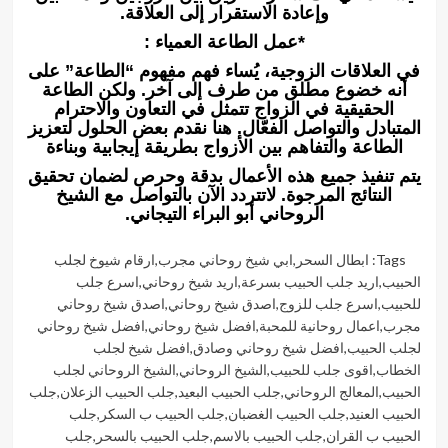
وإعادة الاستقرار إلى العلاقة.
*عمل الطاعة العمياء :
في العلاقات الزوجية، يُساء فهم مفهوم “الطاعة” على
أنه خضوع مطلق من طرف إلى آخر. ولكن الطاعة
الحقيقية في الزواج تتمثل في التعاون والاحترام
المتبادل والتواصل الفعّال. هنا نقدم بعض الحلول لتعزيز
الطاعة والتفاهم بين الأزواج بطريقة إيجابية وبناءة
يتم تنفيذ جميع هذه الأعمال بدقة وحرص لضمان تحقيق
النتائج المرجوة. لاتتردد الآن بالتواصل مع الشيخ
الروحاني أبو البراء التيجاني.
Tags:
ابطال السحر
,
ابي شيخ روحاني مجرب
,
ارقام شيوخ لجلب
الحبيب
,
اريد جلب الحبيب بسرعة
,
اريد شيخ روحاني
,
اسرع جلب
للحبيب
,
اسرع جلب للزوج
,
اصدق شيخ روحاني
,
اصدق شيخ روحاني
مجرب
,
اعمال روحانية للمحبة
,
افضل شيخ روحاني
,
افضل شيخ روحاني
لجلب الحبيب
,
افضل شيخ روحاني وصادق
,
افضل شيخ لجلب
الخطاب
,
اقوى جلب للحبيب
,
الشيخ الروحاني
,
الشيخ الروحاني لجلب
الحبيب
,
المعالج الروحاني
,
جلب الحبيب البعيد
,
جلب الحبيب الزعلان
,
جلب
الحبيب العنيد
,
جلب الحبيب الغضبان
,
جلب الحبيب ب السكر
,
جلب
الحبيب ب القران
,
جلب الحبيب بالاسم
,
جلب الحبيب بالسحر
,
جلب