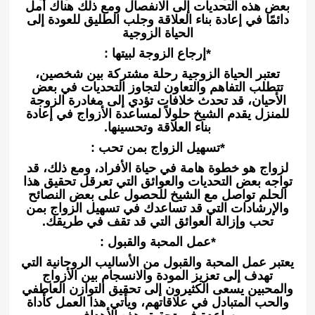
بعض هذه التحديات إلى الانفصال ومع ذلك هناك أمل
دائمًا في إعادة بناء العلاقة وجلب الطليق للعودة إلى
الحياة الزوجية
*إرجاع الزوجة لبيتها :
تعتبر الحياة الزوجية رحلة مشتركة بين شخصين،
تتطلب التفاهم والتعاون لتجاوز التحديات في بعض
الأحيان، قد تحدث خلافات تؤدي إلى مغادرة الزوجة
للمنزل يقدم الشيخ حلولاً لمساعدة الأزواج في إعادة
بناء العلاقة وتحسينها.
*تسهيل الزواج بمن تحب :
لزواج هو خطوة هامة في حياة الأفراد، ومع ذلك، قد
تواجه بعض التحديات والعوائق التي تعرقل تحقيق هذا
الحلم تواصل مع الشيخ للحصول على بعض النصائح
والإرشادات التي قد تساعدك في تسهيل الزواج بمن
تحب وإزالة العوائق التي قد تقف في طريقك.
*عمل المحبة والقبول :
يعتبر عمل المحبة والقبول من الأساليب الروحانية التي
تهدف إلى تعزيز المودة والانسجام بين الأزواج
والمحبين يسعى الكثيرون إلى تحقيق التوازن العاطفي
والحب المتبادل في علاقاتهم، ويأتي هذا العمل كأداة