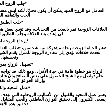
*جلب الزوج العن
التعامل مع الزوج العنيد يمكن أن يكون تحديًا، لكنه ليس مستح
الحب والتفاهم الم
*جلب الطليق 
العلاقات الزوجية تمر بالعديد من التحديات، وقد تؤدي بعض هذه
في إعادة بناء العلاقة وجلب الطليق ل
*إرجاع الزوجة لبي
تعتبر الحياة الزوجية رحلة مشتركة بين شخصين، تتطلب التفاه
تحدث خلافات تؤدي إلى مغادرة الزوجة للمنزل يقدم الشيخ ح
وتحسينها.
*تسهيل الزواج بمن
لزواج هو خطوة هامة في حياة الأفراد، ومع ذلك، قد تواجه 
الحلم تواصل مع الشيخ للحصول على بعض النصائح والإرشاد
وإزالة العوائق التي قد ت
*عمل المحبة والق
يعتبر عمل المحبة والقبول من الأساليب الروحانية التي تهدف إ
يسعى الكثيرون إلى تحقيق التوازن العاطفي والحب المتبادل 
تحقيق هذه الأه