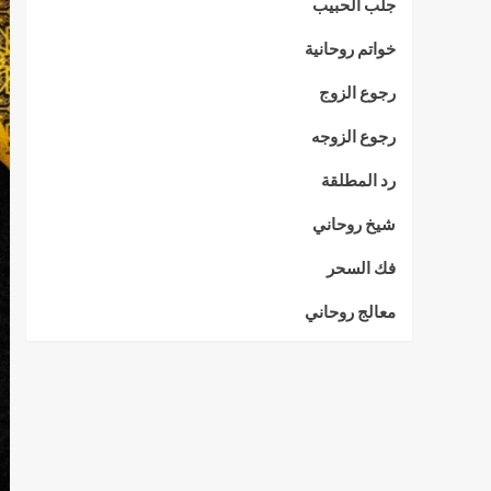
جلب الحبيب
خواتم روحانية
رجوع الزوج
رجوع الزوجه
رد المطلقة
شيخ روحاني
فك السحر
معالج روحاني