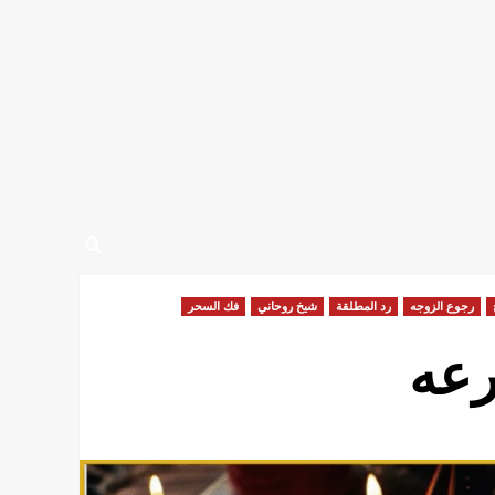
رجوع الزوجه
رد المطلقة
شيخ روحاني
فك السحر
رعه