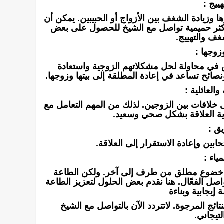
ييج :
 وزيادة الشغف بين الأزواج أو الحبيبين. يمكن أن
 أكثر حميمية تواصل مع الشيخ للحصول على بعض
غف والتهييج.
زوجها :
عض في محاولة لحل مشكلاتهم الزوجية واستعادة
صائح تساعد في إعادة المطلقة إلى بيتها وزوجها.
العائلية :
 إلى خلافات بين الزوجين. لذلك من المهم التعامل مع
ية العلاقة بشكل صحي وسعيد.
ق :
ين وإعادة الاستقرار إلى العلاقة.
ياء :
نه خضوع مطلق من طرف إلى آخر. ولكن الطاعة
واصل الفعّال. هنا نقدم بعض الحلول لتعزيز الطاعة
 إيجابية وبناءة
ئج المرجوة. لاتتردد الآن بالتواصل مع الشيخ
لتيجاني.