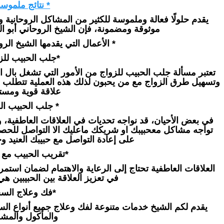
* نتائج ملموسة
يقدم حلولًا فعالة وملموسة للكثير من المشاكل الروحانية
موثوقة ومضمونة، فإن الشيخ الروحاني أبو البر
* الأعمال التي يقدمها الشيخ الروح
*جلب الحبيب للزو
تعتبر مسألة جلب الحبيب للزواج من الأمور التي تشغل بال 
وتسهيل طرق الزواج مع من يحبون لذلك هذه العملية تتطلب فهمًا
علاقة قوية ومست
* جلب الحبيب الع
في بعض الأحيان، قد نواجه تحديات في العلاقات العاطفية، وخ
تواجه مشاكل معحبيبك او شريكك ماعليك الا التواصل للح
على إعادة التواصل مع حبيبك العنيد و
*تقريب الحبيب مع ا
العلاقات العاطفية تحتاج إلى الرعاية والاهتمام لضمان استمر
في تعزيز العلاقة بين الحبيبين هي
*فك وعلاج السح
يقدم لكم الشيخ خدمات متنوعة لفك وعلاج جميع أنواع السح
والمأكول والمش