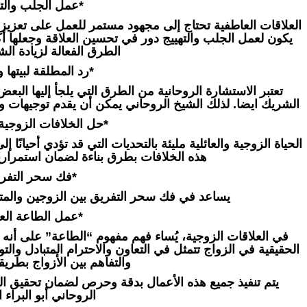
*عمل الجلب والته
العلاقات العاطفية تحتاج إلى مجهود مستمر للعمل على تعزيزها
يكون لعمل الجلب والتهييج دور في تحسين العلاقة وجعلها
الطرق الفعالة لزيادة الش
*رد المطلقة لبيتها و
تعتبر الاستشارة الروحانية من الطرق التي يلجأ إليها الب
الشريك ايضا. لذلك الشيخ الروحاني يمكن أن يقدم توجيهات ون
*حل الخلافات الزوجية و
الحياة الزوجية والعائلية مليئة بالتحديات التي قد تؤدي أحيانًا
هذه الخلافات بطرق بناءة لضمان استمرار
*فك سحر التفري
يساعد في فك سحر التفريق بين الزوجين والمتحاب
*عمل الطاعة العم
في العلاقات الزوجية، يُساء فهم مفهوم “الطاعة” على أ
الحقيقية في الزواج تتمثل في التعاون والاحترام المتبادل والت
والتفاهم بين الأزواج بطريقة
يتم تنفيذ جميع هذه الأعمال بدقة وحرص لضمان تحقيق النتا
الروحاني أبو البراء ا