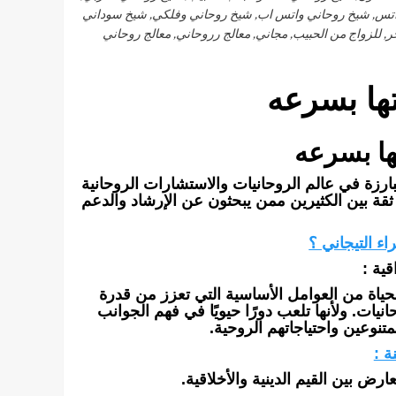
واتس, شيخ روحاني واتس اب, شيخ روحاني وفلكي, شيخ سوداني
 للزواج من الحبيب, مجاني, معالج رروحاني, معالج روحاني
تها بسرعه
ها بسرعه
بارزة في عالم الروحانيات والاستشارات الروحانية
ط ثقة بين الكثيرين ممن يبحثون عن الإرشاد والدعم
راء التيجاني ؟
قية :
حياة من العوامل الأساسية التي تعزز من قدرة
ت. ولأنها تلعب دورًا حيويًا في فهم الجوانب
متنوعين واحتياجاتهم الروحية.
ة :
ارض بين القيم الدينية والأخلاقية.