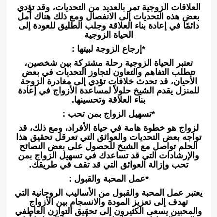
العلاقات الزوجية تمر بالعديد من التحديات، وقد تؤدي
بعض هذه التحديات إلى الانفصال ومع ذلك هناك أمل
دائمًا في إعادة بناء العلاقة وجلب الطليق للعودة إلى
الحياة الزوجية
*إرجاع الزوجة لبيتها :
تعتبر الحياة الزوجية رحلة مشتركة بين شخصين،
تتطلب التفاهم والتعاون لتجاوز التحديات في بعض
الأحيان، قد تحدث خلافات تؤدي إلى مغادرة الزوجة
للمنزل يقدم الشيخ حلولاً لمساعدة الأزواج في إعادة
بناء العلاقة وتحسينها.
*تسهيل الزواج بمن تحب :
لزواج هو خطوة هامة في حياة الأفراد، ومع ذلك، قد
تواجه بعض التحديات والعوائق التي تعرقل تحقيق هذا
الحلم تواصل مع الشيخ للحصول على بعض النصائح
والإرشادات التي قد تساعدك في تسهيل الزواج بمن
تحب وإزالة العوائق التي قد تقف في طريقك.
*عمل المحبة والقبول :
يعتبر عمل المحبة والقبول من الأساليب الروحانية التي
تهدف إلى تعزيز المودة والانسجام بين الأزواج
والمحبين يسعى الكثيرون إلى تحقيق التوازن العاطفي