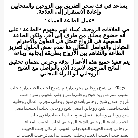
يساعد في فك سحر التفريق بين الزوجين والمتحابين
وإعادة الاستقرار إلى العلاقة.
*عمل الطاعة العمياء :
في العلاقات الزوجية، يُساء فهم مفهوم “الطاعة” على
أنه خضوع مطلق من طرف إلى آخر. ولكن الطاعة
الحقيقية في الزواج تتمثل في التعاون والاحترام
المتبادل والتواصل الفعّال. هنا نقدم بعض الحلول لتعزيز
الطاعة والتفاهم بين الأزواج بطريقة إيجابية وبناءة
يتم تنفيذ جميع هذه الأعمال بدقة وحرص لضمان تحقيق
النتائج المرجوة. لاتتردد الآن بالتواصل مع الشيخ
الروحاني أبو البراء التيجاني.
Tags:
ابي شيخ روحاني مجرب
,
ارقام شيوخ لجلب الحبيب
,
اريد جلب
الحبيب بسرعة
,
اريد شيخ روحاني
,
اسرع جلب للحبيب
,
اسرع جلب
للزوج
,
اصدق شيخ روحاني
,
اصدق شيخ روحاني مجرب
,
اعمال روحانية
للمحبة
,
افضل شيخ روحاني
,
افضل شيخ روحاني لجلب الحبيب
,
افضل
شيخ روحاني وصادق
,
افضل شيخ لجلب الخطاب
,
اقوى جلب
للحبيب
,
الشيخ الروحاني
,
الشيخ الروحاني لجلب الحبيب
,
المعالج
الروحاني
,
جلب الحبيب البعيد
,
جلب الحبيب الزعلان
,
جلب الحبيب
العنيد
,
جلب الحبيب الغضبان
,
جلب الحبيب ب السكر
,
جلب الحبيب ب