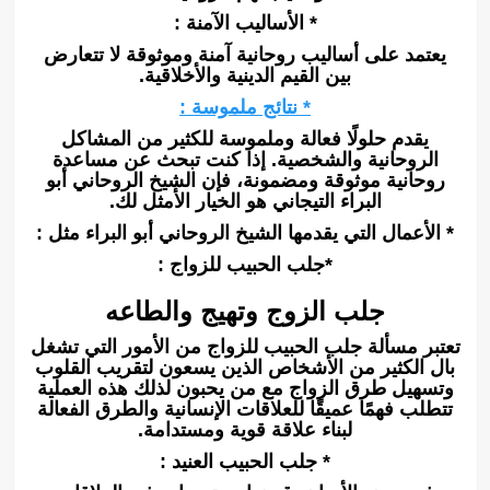
* الأساليب الآمنة :
يعتمد على أساليب روحانية آمنة وموثوقة لا تتعارض
بين القيم الدينية والأخلاقية.
* نتائج ملموسة :
يقدم حلولًا فعالة وملموسة للكثير من المشاكل
الروحانية والشخصية. إذا كنت تبحث عن مساعدة
روحانية موثوقة ومضمونة، فإن الشيخ الروحاني أبو
البراء التيجاني هو الخيار الأمثل لك.
* الأعمال التي يقدمها الشيخ الروحاني أبو البراء مثل :
*جلب الحبيب للزواج :
جلب الزوج وتهيج والطاعه
تعتبر مسألة جلب الحبيب للزواج من الأمور التي تشغل
بال الكثير من الأشخاص الذين يسعون لتقريب القلوب
وتسهيل طرق الزواج مع من يحبون لذلك هذه العملية
تتطلب فهمًا عميقًا للعلاقات الإنسانية والطرق الفعالة
لبناء علاقة قوية ومستدامة.
* جلب الحبيب العنيد :