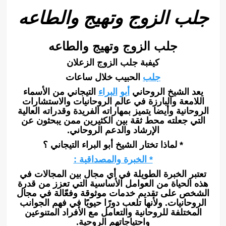
جلب الزوج وتهيج والطاعه
جلب الزوج وتهيج والطاعه
كيفبة جلب الزوج الزعلان
جلب
الحبيب خلال ساعات
يعد الشيخ الروحاني
أبو
البراء
التيجاني من الأسماء
اللامعة والبارزة في عالم الروحانيات والاستشارات
الروحانية وأيضا يتميز بمهاراته الفريدة وقدراته العالية
التي جعلته محط ثقة بين الكثيرين ممن يبحثون عن
الإرشاد والدعم الروحاني.
* لماذا تختار الشيخ أبو البراء التيجاني ؟
* الخبرة والمصداقية :
تعتبر الخبرة الطويلة في أي مجال بين المجالات في
هذه الحياة من العوامل الأساسية التي تعزز من قدرة
الشخص على تقديم خدمات موثوقة وفعّالة في مجال
الروحانيات. ولأنها تلعب دورًا حيويًا في فهم الجوانب
المختلفة للروحانية والتعامل مع الأفراد المتنوعين
واحتياجاتهم الروحية.