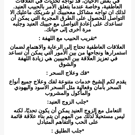
في بعض الأحيان، قد نواجه تحديات في العلاقات
العاطفية، وخاصة عندما يتعلق الأمر بالحبيب العنيد.
لذلك ان تواجه مشاكل معحبيبك او شريكك ماعليك الا
التواصل للحصول على الطرق المجربة التي يمكن أن
تساعدك على إعادة التواصل مع حبيبك العنيد وجلبه
مرة أخرى إلى حياتك.
*تقريب الحبيب مع اللهفة :
العلاقات العاطفية تحتاج إلى الرعاية والاهتمام لضمان
استمرارها ونجاحها من بين الأمور التي يمكن أن تساعد
في تعزيز العلاقة بين الحبيبين هي زيادة اللهفة
والشوق
*فك وعلاج السحر :
يقدم لكم الشيخ خدمات متنوعة لفك وعلاج جميع أنواع
السحر بأمان وفعالية مثل السحر الاسود واليهودي
والمأكول والمشروب
*جلب الزوج العنيد:
التعامل مع الزوج العنيد يمكن أن يكون تحديًا، لكنه
ليس مستحيلاً لذلك من المهم أن يتم بناء علاقة قائمة
على الحب والتفاهم المتبادل
*جلب الطليق :