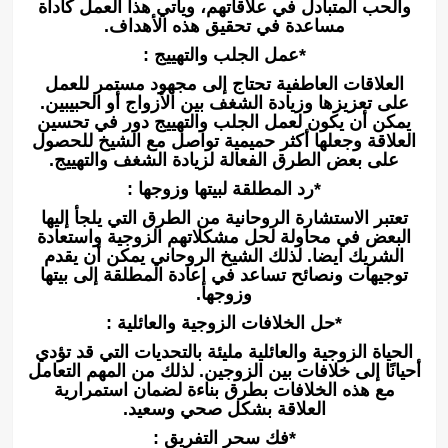
والحب المتبادل في علاقاتهم، ويأتي هذا العمل كأداة
مساعدة في تحقيق هذه الأهداف.
*عمل الجلب والتهييج :
العلاقات العاطفية تحتاج إلى مجهود مستمر للعمل
على تعزيزها وزيادة الشغف بين الأزواج أو الحبيبين.
يمكن أن يكون لعمل الجلب والتهييج دور في تحسين
العلاقة وجعلها أكثر حميمية تواصل مع الشيخ للحصول
على بعض الطرق الفعالة لزيادة الشغف والتهييج.
*رد المطلقة لبيتها وزوجها :
تعتبر الاستشارة الروحانية من الطرق التي يلجأ إليها
البعض في محاولة لحل مشكلاتهم الزوجية واستعادة
الشريك ايضا. لذلك الشيخ الروحاني يمكن أن يقدم
توجيهات ونصائح تساعد في إعادة المطلقة إلى بيتها
وزوجها.
*حل الخلافات الزوجية والعائلية :
الحياة الزوجية والعائلية مليئة بالتحديات التي قد تؤدي
أحيانًا إلى خلافات بين الزوجين. لذلك من المهم التعامل
مع هذه الخلافات بطرق بناءة لضمان استمرارية
العلاقة بشكل صحي وسعيد.
*فك سحر التفريق :