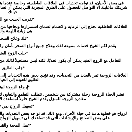
في بعض الأحيان، قد نواجه تحديات في العلاقات العاطفية، وخاصة عندما يتع
شريكك ماعليك الا التواصل للحصول على الطرق المجربة التي يمكن أن تساعد
حياتك.
*تقريب الحبيب مع الل
العلاقات العاطفية تحتاج إلى الرعاية والاهتمام لضمان استمرارها ونجاحها من 
هي زيادة اللهفة وا
*فك وعلاج السحر
يقدم لكم الشيخ خدمات متنوعة لفك وعلاج جميع أنواع السحر بأمان وف
*جلب الزوج العني
التعامل مع الزوج العنيد يمكن أن يكون تحديًا، لكنه ليس مستحيلاً لذلك من 
*جلب الطليق :
العلاقات الزوجية تمر بالعديد من التحديات، وقد تؤدي بعض هذه التحديات إلى ا
الطليق للعودة إلى الحيا
*إرجاع الزوجة لبيته
تعتبر الحياة الزوجية رحلة مشتركة بين شخصين، تتطلب التفاهم والتعاون ل
مغادرة الزوجة للمنزل يقدم الشيخ حلولاً لمساعدة الأ
*تسهيل الزواج بمن 
لزواج هو خطوة هامة في حياة الأفراد، ومع ذلك، قد تواجه بعض التحديات وا
على بعض النصائح والإرشادات التي قد تساعدك في تسهيل الزواج 
*عمل المحبة والقبو