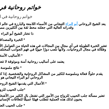
خواتم روحانية في
خواتم روحانية في ا
يعد الشيخ الروحاني
أبو
البراء
التيجاني من الأسماء اللامعة والبارزة في عالم ا
وقدراته العالية التي جعلته محط ثقة بين الكثيرين مم
ذا تختار الشيخ أبو البراء 
* الخبرة والمصداقي
تعتبر الخبرة الطويلة في أي مجال بين المجالات في هذه الحياة من العوامل
وفعّالة في مجال الروحانيات. ولأنها تلعب دورًا حيويًا في فهم الجوانب المختلفة
* الأساليب الآمنة
يعتمد على أساليب روحانية آمنة وموثوقة لا تتعار
* نتائج ملموسة 
يقدم حلولًا فعالة وملموسة للكثير من المشاكل الروحانية والشخصية. إذا
الروحاني أبو البراء التيجاني هو 
* الأعمال التي يقدمها الشيخ الروحا
*جلب الحبيب للزوا
تعتبر مسألة جلب الحبيب للزواج من الأمور التي تشغل بال الكثير من الأ
يحبون لذلك هذه العملية تتطلب فهمًا عميقًا للعلاقات الإنسان
* جلب الحبيب العني