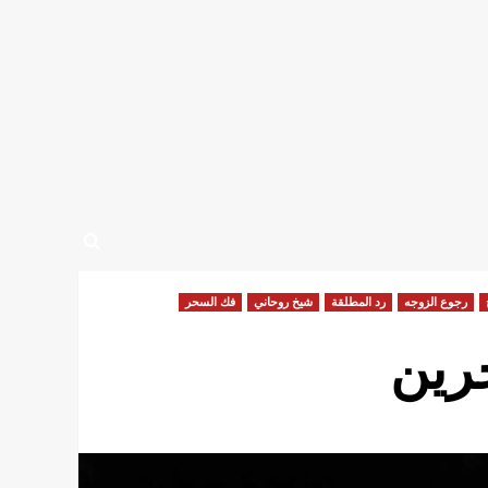
رجوع الزوجه
رد المطلقة
شيخ روحاني
فك السحر
حرين