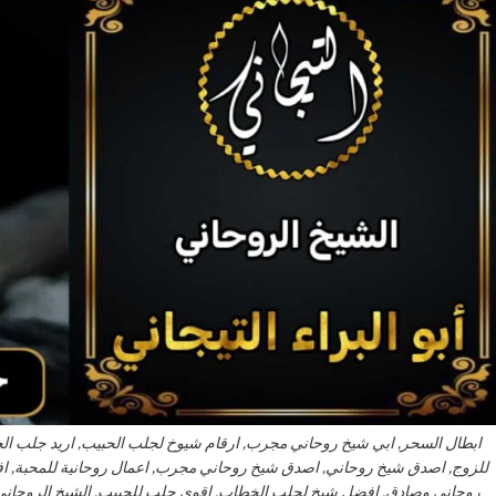
ابطال السحر, ابي شيخ روحاني مجرب, ارقام شيوخ لجلب الحبيب, اريد جلب ا
للزوج, اصدق شيخ روحاني, اصدق شيخ روحاني مجرب, اعمال روحانية للمحبة, 
روحاني وصادق, افضل شيخ لجلب الخطاب, اقوى جلب للحبيب, الشيخ الروحاني, 