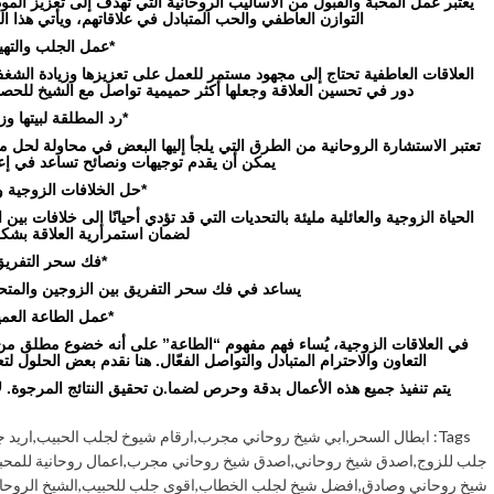
يعتبر عمل المحبة والقبول من الأساليب الروحانية التي تهدف إلى تعزيز المو
التوازن العاطفي والحب المتبادل في علاقاتهم، ويأتي هذا 
*عمل الجلب والتهيي
العلاقات العاطفية تحتاج إلى مجهود مستمر للعمل على تعزيزها وزيادة الشغف 
دور في تحسين العلاقة وجعلها أكثر حميمية تواصل مع الشيخ للحصو
*رد المطلقة لبيتها وز
تعتبر الاستشارة الروحانية من الطرق التي يلجأ إليها البعض في محاولة لحل م
يمكن أن يقدم توجيهات ونصائح تساعد في إعاد
*حل الخلافات الزوجية وا
الحياة الزوجية والعائلية مليئة بالتحديات التي قد تؤدي أحيانًا إلى خلافات ب
لضمان استمرارية العلاقة بش
*فك سحر التفريق
يساعد في فك سحر التفريق بين الزوجين والمتحابي
*عمل الطاعة العميا
في العلاقات الزوجية، يُساء فهم مفهوم “الطاعة” على أنه خضوع مطلق من
التعاون والاحترام المتبادل والتواصل الفعّال. هنا نقدم بعض الحلول لتع
يتم تنفيذ جميع هذه الأعمال بدقة وحرص لضما.ن تحقيق النتائج المرجوة. لات
Tags:
ابطال السحر
,
ابي شيخ روحاني مجرب
,
ارقام شيوخ لجلب الحبيب
,
اريد 
جلب للزوج
,
اصدق شيخ روحاني
,
اصدق شيخ روحاني مجرب
,
اعمال روحانية للمحب
شيخ روحاني وصادق
,
افضل شيخ لجلب الخطاب
,
اقوى جلب للحبيب
,
الشيخ الروحا