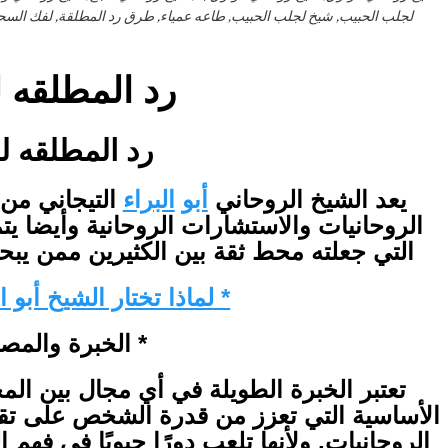
لجلب الحبيب, شيخ لجلب الحبيب, طاعه عمياء, طرق رد المطلقة, لفك السحر,
رد المطلقه ل
رد المطلقه ل
يعد الشيخ الروحاني
أبو
البراء
التيجاني من ا
الروحانيات والاستشارات الروحانية وأيضا يتمي
التي جعلته محط ثقة بين الكثيرين ممن يبح
* لماذا تختار الشيخ أبو ا
* الخبرة والمصد
تعتبر الخبرة الطويلة في أي مجال بين الم
الأساسية التي تعزز من قدرة الشخص على تقد
الروحانيات. ولأنها تلعب دورًا حيويًا في فهم 