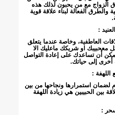
 الزواج مع من يحبون لذلك هذه
ية والطرق الفعالة لبناء علاقة قوية
.
عنيد :
قات العاطفية، وخاصة عندما يتعلق
كل معحبيبك او شريكك ماعليك الا
مكن أن تساعدك على إعادة التواصل
 أخرى إلى حياتك.
اللهفة :
مام لضمان استمرارها ونجاحها من بين
قة بين الحبيبين هي زيادة اللهفة
حر :