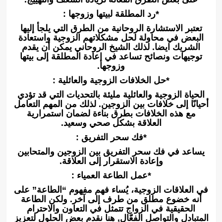
*رد المطلقة لبيتها وزوجها :
تعتبر الاستشارة الروحانية من الطرق التي يلجأ إليها
البعض في محاولة لحل مشكلاتهم الزوجية واستعادة
الشريك ايضا. لذلك الشيخ الروحاني يمكن أن يقدم
توجيهات ونصائح تساعد في إعادة المطلقة إلى بيتها
وزوجها.
*حل الخلافات الزوجية والعائلية :
الحياة الزوجية والعائلية مليئة بالتحديات التي قد تؤدي
أحيانًا إلى خلافات بين الزوجين. لذلك من المهم التعامل
مع هذه الخلافات بطرق بناءة لضمان استمرارية
العلاقة بشكل صحي وسعيد.
*فك سحر التفريق :
يساعد في فك سحر التفريق بين الزوجين والمتحابين
وإعادة الاستقرار إلى العلاقة.
*عمل الطاعة العمياء :
في العلاقات الزوجية، يُساء فهم مفهوم “الطاعة” على
أنه خضوع مطلق من طرف إلى آخر. ولكن الطاعة
الحقيقية في الزواج تتمثل في التعاون والاحترام
المتبادل والتواصل الفعّال. هنا نقدم بعض الحلول لتعزيز