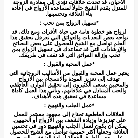
الأحيان، قد تحدث خلافات تؤدي إلى مغادرة الزوجة
للمنزل يقدم الشيخ حلولاً لمساعدة الأزواج في إعادة
بناء العلاقة وتحسينها.
*تسهيل الزواج بمن تحب :
لزواج هو خطوة هامة في حياة الأفراد، ومع ذلك، قد
تواجه بعض التحديات والعوائق التي تعرقل تحقيق هذا
الحلم تواصل مع الشيخ للحصول على بعض النصائح
والإرشادات التي قد تساعدك في تسهيل الزواج بمن
تحب وإزالة العوائق التي قد تقف في طريقك.
*عمل المحبة والقبول :
يعتبر عمل المحبة والقبول من الأساليب الروحانية التي
تهدف إلى تعزيز المودة والانسجام بين الأزواج
والمحبين يسعى الكثيرون إلى تحقيق التوازن العاطفي
والحب المتبادل في علاقاتهم، ويأتي هذا العمل كأداة
مساعدة في تحقيق هذه الأهداف.
*عمل الجلب والتهييج :
العلاقات العاطفية تحتاج إلى مجهود مستمر للعمل
على تعزيزها وزيادة الشغف بين الأزواج أو الحبيبين.
يمكن أن يكون لعمل الجلب والتهييج دور في تحسين
العلاقة وجعلها أكثر حميمية تواصل مع الشيخ للحصول
على بعض الطرق الفعالة لزيادة الشغف والتهييج.