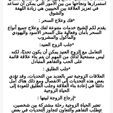
استمرارها ونجاحها من بين الأمور التي يمكن أن تساعد
في تعزيز العلاقة بين الحبيبين هي زيادة اللهفة
والشوق
*فك وعلاج السحر :
يقدم لكم الشيخ خدمات متنوعة لفك وعلاج جميع أنواع
السحر بأمان وفعالية مثل السحر الاسود واليهودي
والمأكول والمشروب
*جلب الزوج العنيد:
التعامل مع الزوج العنيد يمكن أن يكون تحديًا، لكنه
ليس مستحيلاً لذلك من المهم أن يتم بناء علاقة قائمة
على الحب والتفاهم المتبادل
*جلب الطليق :
العلاقات الزوجية تمر بالعديد من التحديات، وقد تؤدي
بعض هذه التحديات إلى الانفصال ومع ذلك هناك أمل
دائمًا في إعادة بناء العلاقة وجلب الطليق للعودة إلى
الحياة الزوجية
*إرجاع الزوجة لبيتها :
تعتبر الحياة الزوجية رحلة مشتركة بين شخصين،
تتطلب التفاهم والتعاون لتجاوز التحديات في بعض