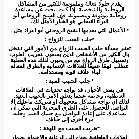
يقدم حلولًا فعالة وملموسة للكثير من المشاكل
الروحانية والشخصية. إذا كنت تبحث عن مساعدة
روحانية موثوقة ومضمونة، فإن الشيخ الروحاني أبو
البراء التيجاني هو الخيار الأمثل لك.
* الأعمال التي يقدمها الشيخ الروحاني أبو البراء مثل :
*جلب الحبيب للزواج :
تعتبر مسألة جلب الحبيب للزواج من الأمور التي تشغل
بال الكثير من الأشخاص الذين يسعون لتقريب القلوب
وتسهيل طرق الزواج مع من يحبون لذلك هذه العملية
تتطلب فهمًا عميقًا للعلاقات الإنسانية والطرق الفعالة
لبناء علاقة قوية ومستدامة.
* جلب الحبيب العنيد :
في بعض الأحيان، قد نواجه تحديات في العلاقات
العاطفية، وخاصة عندما يتعلق الأمر بالحبيب العنيد.
لذلك ان تواجه مشاكل معحبيبك او شريكك ماعليك الا
التواصل للحصول على الطرق المجربة التي يمكن أن
تساعدك على إعادة التواصل مع حبيبك العنيد وجلبه
مرة أخرى إلى حياتك.
*تقريب الحبيب مع اللهفة :
العلاقات العاطفية تحتاج إلى الرعاية والاهتمام لضمان