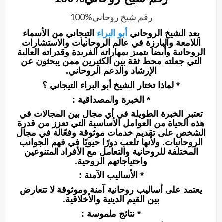
رقم شيخ روحاني%100
يعد الشيخ الروحاني
أبو
البراء
التيجاني من الأسماء
اللامعة والبارزة في عالم الروحانيات والاستشارات
الروحانية وأيضا يتميز بمهاراته الفريدة وقدراته العالية
التي جعلته محط ثقة بين الكثيرين ممن يبحثون عن
الإرشاد والدعم الروحاني.
* لماذا تختار الشيخ أبو البراء التيجاني ؟
* الخبرة والمصداقية :
تعتبر الخبرة الطويلة في أي مجال بين المجالات في
هذه الحياة من العوامل الأساسية التي تعزز من قدرة
الشخص على تقديم خدمات موثوقة وفعّالة في مجال
الروحانيات. ولأنها تلعب دورًا حيويًا في فهم الجوانب
المختلفة للروحانية والتعامل مع الأفراد المتنوعين
واحتياجاتهم الروحية.
* الأساليب الآمنة :
يعتمد على أساليب روحانية آمنة وموثوقة لا تتعارض
بين القيم الدينية والأخلاقية.
* نتائج ملموسة :