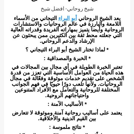
شيخ روحاني- افضل شيخ
يعد الشيخ الروحاني
أبو
البراء
التيجاني من الأسماء
اللامعة والبارزة في عالم الروحانيات والاستشارات
الروحانية وأيضا يتميز بمهاراته الفريدة وقدراته العالية
التي جعلته محط ثقة بين الكثيرين ممن يبحثون عن
الإرشاد والدعم الروحاني.
* لماذا تختار الشيخ أبو البراء التيجاني ؟
* الخبرة والمصداقية :
تعتبر الخبرة الطويلة في أي مجال بين المجالات في
هذه الحياة من العوامل الأساسية التي تعزز من قدرة
الشخص على تقديم خدمات موثوقة وفعّالة في مجال
الروحانيات. ولأنها تلعب دورًا حيويًا في فهم الجوانب
المختلفة للروحانية والتعامل مع الأفراد المتنوعين
واحتياجاتهم الروحية.
* الأساليب الآمنة :
يعتمد على أساليب روحانية آمنة وموثوقة لا تتعارض
بين القيم الدينية والأخلاقية.
* نتائج ملموسة :