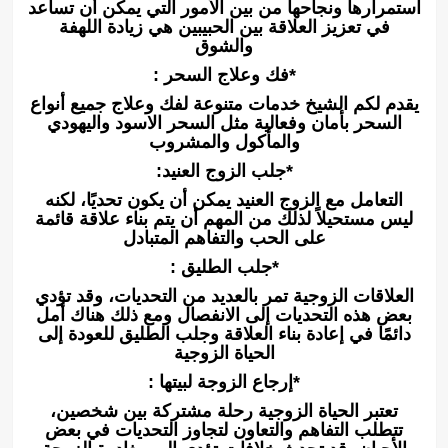
استمرارها ونجاحها من بين الأمور التي يمكن أن تساعد
في تعزيز العلاقة بين الحبيبين هي زيادة اللهفة
والشوق
*فك وعلاج السحر :
يقدم لكم الشيخ خدمات متنوعة لفك وعلاج جميع أنواع
السحر بأمان وفعالية مثل السحر الاسود واليهودي
والمأكول والمشروب
*جلب الزوج العنيد:
التعامل مع الزوج العنيد يمكن أن يكون تحديًا، لكنه
ليس مستحيلاً لذلك من المهم أن يتم بناء علاقة قائمة
على الحب والتفاهم المتبادل
*جلب الطليق :
العلاقات الزوجية تمر بالعديد من التحديات، وقد تؤدي
بعض هذه التحديات إلى الانفصال ومع ذلك هناك أمل
دائمًا في إعادة بناء العلاقة وجلب الطليق للعودة إلى
الحياة الزوجية
*إرجاع الزوجة لبيتها :
تعتبر الحياة الزوجية رحلة مشتركة بين شخصين،
تتطلب التفاهم والتعاون لتجاوز التحديات في بعض