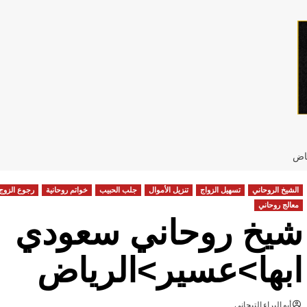
ياض
الشيخ الروحاني
تسهيل الزواج
تنزيل الأموال
جلب الحبيب
خواتم روحانية
رجوع الزوج
معالج روحاني
شيخ روحاني سعودي
ابها>عسير>الرياض
أبو البراء التيجاني