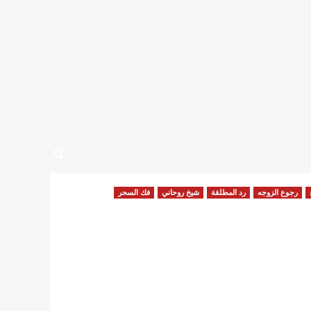
رجوع الزوجه
رد المطلقة
شيخ روحاني
فك السحر