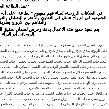
*عمل الطاعة العم
في العلاقات الزوجية، يُساء فهم مفهوم “الطاعة” على أ
الحقيقية في الزواج تتمثل في التعاون والاحترام المتبادل والت
والتفاهم بين الأزواج بطريقة
يتم تنفيذ جميع هذه الأعمال بدقة وحرص لضمان تحقيق النتا
الروحاني أبو البراء ا
Tags:
ابطال السحر
,
ابي شيخ روحاني مجرب
,
ارقام شيوخ لجلب الحبيب
,
اريد 
جلب للزوج
,
اصدق شيخ روحاني
,
اصدق شيخ روحاني مجرب
,
اعمال روحانية للمحب
شيخ روحاني وصادق
,
افضل شيخ لجلب الخطاب
,
اقوى جلب للحبيب
,
الشيخ الروحا
البعيد
,
جلب الحبيب الزعلان
,
جلب الحبيب العنيد
,
جلب الحبيب الغضبان
,
جلب الحبيب
الحبيب بالسحر
,
جلب الحبيب بالسحر الرهيب
,
جلب الحبيب بالسكر
,
جلب الحبيب ب
بالصورة الشخصية خلال ساعة واحدة
,
جلب الحبيب بالصورة على الهاتف
,
جلب الحب
الحبيب بالقرنفل تحت اللسان
,
جلب الحبيب بالكلام
,
جلب الحبيب بالماء
,
جلب الحبي
الحبيب برقم الهاتف
,
جلب الحبيب برقم تليفونه
,
جلب الحبيب برقم هاتفه
,
جلب الح
الحبيب بصورة
,
جلب الحبيب بفص ثوم
,
جلب الحبيب بلاسم
,
جلب الحبيب بلصوره
,
ج
في الحال
,
جلب الحبيب في ساعة
,
جلب الحبيب في ساعه
,
جلب الحبيب كالبرق
,
جل
للزواج بسرعه
,
جلب الحبيب للزواج بصورته
,
جلب الحبيب مجرب
,
جلب الحبيب م
خلال ساعة
,
جلب الرجال للزواج
,
جلب الزوج
,
جلب الزوج العنيد
,
جلب الزوج بالصور