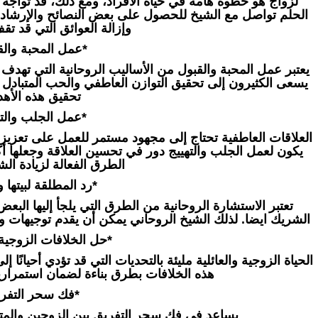
لزواج هو خطوة هامة في حياة الأفراد، ومع ذلك، قد تواجه 
الحلم تواصل مع الشيخ للحصول على بعض النصائح والإرشاد
وإزالة العوائق التي قد ت
*عمل المحبة والق
يعتبر عمل المحبة والقبول من الأساليب الروحانية التي تهدف إ
يسعى الكثيرون إلى تحقيق التوازن العاطفي والحب المتبادل 
تحقيق هذه الأه
*عمل الجلب والته
العلاقات العاطفية تحتاج إلى مجهود مستمر للعمل على تعزيزها
يكون لعمل الجلب والتهييج دور في تحسين العلاقة وجعلها
الطرق الفعالة لزيادة الش
*رد المطلقة لبيتها و
تعتبر الاستشارة الروحانية من الطرق التي يلجأ إليها الب
الشريك ايضا. لذلك الشيخ الروحاني يمكن أن يقدم توجيهات ون
*حل الخلافات الزوجية و
الحياة الزوجية والعائلية مليئة بالتحديات التي قد تؤدي أحيانًا
هذه الخلافات بطرق بناءة لضمان استمرار
*فك سحر التفري
يساعد في فك سحر التفريق بين الزوجين والمتحاب