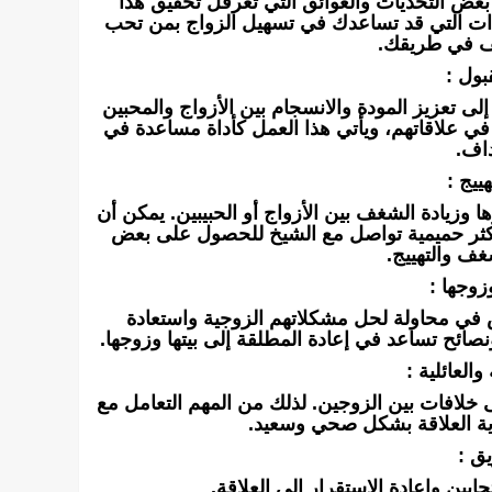
بعض التحديات والعوائق التي تعرقل تحقيق هذا
ات التي قد تساعدك في تسهيل الزواج بمن تحب
قف في طريقك.
بول :
لى تعزيز المودة والانسجام بين الأزواج والمحبين
في علاقاتهم، ويأتي هذا العمل كأداة مساعدة في
داف.
ييج :
 وزيادة الشغف بين الأزواج أو الحبيبين. يمكن أن
 أكثر حميمية تواصل مع الشيخ للحصول على بعض
غف والتهييج.
زوجها :
عض في محاولة لحل مشكلاتهم الزوجية واستعادة
صائح تساعد في إعادة المطلقة إلى بيتها وزوجها.
العائلية :
 إلى خلافات بين الزوجين. لذلك من المهم التعامل مع
ية العلاقة بشكل صحي وسعيد.
ق :
ين وإعادة الاستقرار إلى العلاقة.