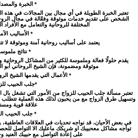
* الخبرة والمصدا
تعتبر الخبرة الطويلة في أي مجال بين المجالات في هذه ال
الشخص على تقديم خدمات موثوقة وفعّالة في مجال الروحانيا
المختلفة للروحانية والتعامل مع الأفراد ال
* الأساليب الآمن
يعتمد على أساليب روحانية آمنة وموثوقة لا تتع
* نتائج ملموسة
يقدم حلولًا فعالة وملموسة للكثير من المشاكل الروحانية
موثوقة ومضمونة، فإن الشيخ الروحاني أبو البر
* الأعمال التي يقدمها الشيخ الروح
*جلب الحبيب للزو
تعتبر مسألة جلب الحبيب للزواج من الأمور التي تشغل بال 
وتسهيل طرق الزواج مع من يحبون لذلك هذه العملية تتطلب فهمًا
علاقة قوية ومست
* جلب الحبيب الع
في بعض الأحيان، قد نواجه تحديات في العلاقات العاطفية، وخ
تواجه مشاكل معحبيبك او شريكك ماعليك الا التواصل للح
على إعادة التواصل مع حبيبك العنيد و