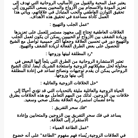
يعتبر عمل المحبة والقبول من الأساليب الروحانية التي تهدف إلى
تعزيز المودة والانسجام بين الأزواج والمحبين يسعى الكثيرون إلى
تحقيق التوازن العاطفي والحب المتبادل في علاقاتهم، ويأتي هذا
العمل كأداة مساعدة في تحقيق هذه الأهداف.
*عمل الجلب والتهييج :
العلاقات العاطفية تحتاج إلى مجهود مستمر للعمل على تعزيزها
وزيادة الشغف بين الأزواج أو الحبيبين. يمكن أن يكون لعمل الجلب
والتهييج دور في تحسين العلاقة وجعلها أكثر حميمية تواصل مع الشيخ
للحصول على بعض الطرق الفعالة لزيادة الشغف والتهييج.
*رد المطلقة لبيتها وزوجها :
تعتبر الاستشارة الروحانية من الطرق التي يلجأ إليها البعض في
محاولة لحل مشكلاتهم الزوجية واستعادة الشريك ايضا. لذلك الشيخ
الروحاني يمكن أن يقدم توجيهات ونصائح تساعد في إعادة المطلقة
إلى بيتها وزوجها.
*حل الخلافات الزوجية والعائلية :
الحياة الزوجية والعائلية مليئة بالتحديات التي قد تؤدي أحيانًا إلى
خلافات بين الزوجين. لذلك من المهم التعامل مع هذه الخلافات بطرق
بناءة لضمان استمرارية العلاقة بشكل صحي وسعيد.
*فك سحر التفريق :
يساعد في فك سحر التفريق بين الزوجين والمتحابين وإعادة
الاستقرار إلى العلاقة.
*عمل الطاعة العمياء :
في العلاقات الزوجية، يُساء فهم مفهوم “الطاعة” على أنه خضوع