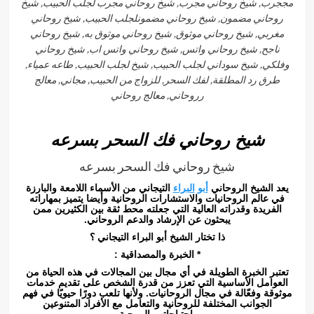
مججرب, شيخ روحاني مجرب, شيخ روحاني مجرب لجلب الحبيب, شيخ
روحاني مضمون, شيخ روحاني مضمونلجلب الحبيب, شيخ روحاني
مغربي, شيخ روحاني موثوق, شيخ روحاني موثوق به, شيخ روحاني
ناجح, شيخ روحاني واتس, شيخ روحاني واتس اب, شيخ روحاني
وفلكي, شيخ سوداني لجلب الحبيب, شيخ لجلب الحبيب, طاعه عمياء,
طرق رد المطلقة, لفك السحر, للزواج من الحبيب, مجاني, معالج
رروحاني, معالج روحاني
شيخ روحاني فك السحر بسرعه
شيخ روحاني فك السحر بسرعه
يعد الشيخ الروحاني
أبو
البراء
التيجاني من الأسماء اللامعة والبارزة
في عالم الروحانيات والاستشارات الروحانية وأيضا يتميز بمهاراته
الفريدة وقدراته العالية التي جعلته محط ثقة بين الكثيرين ممن
يبحثون عن الإرشاد والدعم الروحاني.
ذا تختار الشيخ أبو البراء التيجاني ؟
* الخبرة والمصداقية :
تعتبر الخبرة الطويلة في أي مجال بين المجالات في هذه الحياة من
العوامل الأساسية التي تعزز من قدرة الشخص على تقديم خدمات
موثوقة وفعّالة في مجال الروحانيات. ولأنها تلعب دورًا حيويًا في فهم
الجوانب المختلفة للروحانية والتعامل مع الأفراد المتنوعين
واحتياجاتهم الروحية.