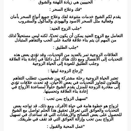
الحبيبين هي زيادة اللهفة والشوق
*فك وعلاج السحر :
يقدم لكم الشيخ خدمات متنوعة لفك وعلاج جميع أنواع السحر بأمان
وفعالية مثل السحر الاسود واليهودي والمأكول والمشروب
*جلب الزوج العنيد:
التعامل مع الزوج العنيد يمكن أن يكون تحديًا، لكنه ليس مستحيلاً لذلك
من المهم أن يتم بناء علاقة قائمة على الحب والتفاهم المتبادل
*جلب الطليق :
العلاقات الزوجية تمر بالعديد من التحديات، وقد تؤدي بعض هذه
التحديات إلى الانفصال ومع ذلك هناك أمل دائمًا في إعادة بناء العلاقة
وجلب الطليق للعودة إلى الحياة الزوجية
*إرجاع الزوجة لبيتها :
تعتبر الحياة الزوجية رحلة مشتركة بين شخصين، تتطلب التفاهم
والتعاون لتجاوز التحديات في بعض الأحيان، قد تحدث خلافات تؤدي
إلى مغادرة الزوجة للمنزل يقدم الشيخ حلولاً لمساعدة الأزواج في
إعادة بناء العلاقة وتحسينها.
*تسهيل الزواج بمن تحب :
لزواج هو خطوة هامة في حياة الأفراد، ومع ذلك، قد تواجه بعض
التحديات والعوائق التي تعرقل تحقيق هذا الحلم تواصل مع الشيخ
للحصول على بعض النصائح والإرشادات التي قد تساعدك في تسهيل
الزواج بمن تحب وإزالة العوائق التي قد تقف في طريقك.
*عمل المحبة والقبول :