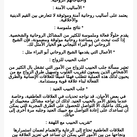
* الأساليب الآمنة :
يعتمد على أساليب روحانية آمنة وموثوقة لا تتعارض بين القيم الدينية
والأخلاقية.
* نتائج ملموسة :
يقدم حلولًا فعالة وملموسة للكثير من المشاكل الروحانية والشخصية.
إذا كنت تبحث عن مساعدة روحانية موثوقة ومضمونة، فإن الشيخ
الروحاني أبو البراء التيجاني هو الخيار الأمثل لك.
* الأعمال التي يقدمها الشيخ الروحاني أبو البراء مثل :
*جلب الحبيب للزواج :
تعتبر مسألة جلب الحبيب للزواج من الأمور التي تشغل بال الكثير من
الأشخاص الذين يسعون لتقريب القلوب وتسهيل طرق الزواج مع من
يحبون لذلك هذه العملية تتطلب فهمًا عميقًا للعلاقات الإنسانية والطرق
الفعالة لبناء علاقة قوية ومستدامة.
* جلب الحبيب العنيد :
في بعض الأحيان، قد نواجه تحديات في العلاقات العاطفية، وخاصة
عندما يتعلق الأمر بالحبيب العنيد. لذلك ان تواجه مشاكل معحبيبك او
شريكك ماعليك الا التواصل للحصول على الطرق المجربة التي يمكن
أن تساعدك على إعادة التواصل مع حبيبك العنيد وجلبه مرة أخرى إلى
حياتك.
*تقريب الحبيب مع اللهفة :
العلاقات العاطفية تحتاج إلى الرعاية والاهتمام لضمان استمرارها
ونجاحها من بين الأمور التي يمكن أن تساعد في تعزيز العلاقة بين