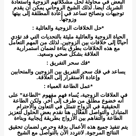
البعض في محاولة لحل مشكلاتهم الزوجية واستعادة
الشريك ايضا. لذلك الشيخ الروحاني يمكن أن يقدم
توجيهات ونصائح تساعد في إعادة المطلقة إلى بيتها
وزوجها.
*حل الخلافات الزوجية والعائلية :
الحياة الزوجية والعائلية مليئة بالتحديات التي قد تؤدي
أحيانًا إلى خلافات بين الزوجين. لذلك من المهم التعامل
مع هذه الخلافات بطرق بناءة لضمان استمرارية
العلاقة بشكل صحي وسعيد.
*فك سحر التفريق :
يساعد في فك سحر التفريق بين الزوجين والمتحابين
وإعادة الاستقرار إلى العلاقة.
*عمل الطاعة العمياء :
في العلاقات الزوجية، يُساء فهم مفهوم “الطاعة” على
أنه خضوع مطلق من طرف إلى آخر. ولكن الطاعة
الحقيقية في الزواج تتمثل في التعاون والاحترام
المتبادل والتواصل الفعّال. هنا نقدم بعض الحلول لتعزيز
الطاعة والتفاهم بين الأزواج بطريقة إيجابية وبناءة
يتم تنفيذ جميع هذه الأعمال بدقة وحرص لضمان تحقيق
النتائج المرجوة. لاتتردد الآن بالتواصل مع الشيخ