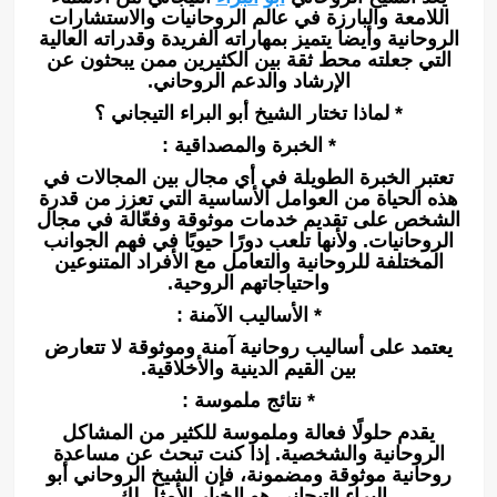
اللامعة والبارزة في عالم الروحانيات والاستشارات
الروحانية وأيضا يتميز بمهاراته الفريدة وقدراته العالية
التي جعلته محط ثقة بين الكثيرين ممن يبحثون عن
الإرشاد والدعم الروحاني.
* لماذا تختار الشيخ أبو البراء التيجاني ؟
* الخبرة والمصداقية :
تعتبر الخبرة الطويلة في أي مجال بين المجالات في
هذه الحياة من العوامل الأساسية التي تعزز من قدرة
الشخص على تقديم خدمات موثوقة وفعّالة في مجال
الروحانيات. ولأنها تلعب دورًا حيويًا في فهم الجوانب
المختلفة للروحانية والتعامل مع الأفراد المتنوعين
واحتياجاتهم الروحية.
* الأساليب الآمنة :
يعتمد على أساليب روحانية آمنة وموثوقة لا تتعارض
بين القيم الدينية والأخلاقية.
* نتائج ملموسة :
يقدم حلولًا فعالة وملموسة للكثير من المشاكل
الروحانية والشخصية. إذا كنت تبحث عن مساعدة
روحانية موثوقة ومضمونة، فإن الشيخ الروحاني أبو
البراء التيجاني هو الخيار الأمثل لك.