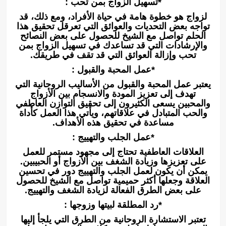
*تسهيل الزواج بمن تحب :
لزواج هو خطوة هامة في حياة الأفراد، ومع ذلك، قد
تواجه بعض التحديات والعوائق التي تعرقل تحقيق هذا
الحلم تواصل مع الشيخ للحصول على بعض النصائح
والإرشادات التي قد تساعدك في تسهيل الزواج بمن
تحب وإزالة العوائق التي قد تقف في طريقك.
*عمل المحبة والقبول :
يعتبر عمل المحبة والقبول من الأساليب الروحانية التي
تهدف إلى تعزيز المودة والانسجام بين الأزواج
والمحبين يسعى الكثيرون إلى تحقيق التوازن العاطفي
والحب المتبادل في علاقاتهم، ويأتي هذا العمل كأداة
مساعدة في تحقيق هذه الأهداف.
*عمل الجلب والتهييج :
العلاقات العاطفية تحتاج إلى مجهود مستمر للعمل
على تعزيزها وزيادة الشغف بين الأزواج أو الحبيبين.
يمكن أن يكون لعمل الجلب والتهييج دور في تحسين
العلاقة وجعلها أكثر حميمية تواصل مع الشيخ للحصول
على بعض الطرق الفعالة لزيادة الشغف والتهييج.
*رد المطلقة لبيتها وزوجها :
تعتبر الاستشارة الروحانية من الطرق التي يلجأ إليها