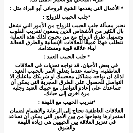
* الأعمال التي يقدمها الشيخ الروحاني أبو البراء مثل :
*جلب الحبيب للزواج :
تعتبر مسألة جلب الحبيب للزواج من الأمور التي تشغل
بال الكثير من الأشخاص الذين يسعون لتقريب القلوب
وتسهيل طرق الزواج مع من يحبون لذلك هذه العملية
تتطلب فهمًا عميقًا للعلاقات الإنسانية والطرق الفعالة
لبناء علاقة قوية ومستدامة.
* جلب الحبيب العنيد :
في بعض الأحيان، قد نواجه تحديات في العلاقات
العاطفية، وخاصة عندما يتعلق الأمر بالحبيب العنيد.
لذلك ان تواجه مشاكل معحبيبك او شريكك ماعليك الا
التواصل للحصول على الطرق المجربة التي يمكن أن
تساعدك على إعادة التواصل مع حبيبك العنيد وجلبه
مرة أخرى إلى حياتك.
*تقريب الحبيب مع اللهفة :
العلاقات العاطفية تحتاج إلى الرعاية والاهتمام لضمان
استمرارها ونجاحها من بين الأمور التي يمكن أن تساعد
في تعزيز العلاقة بين الحبيبين هي زيادة اللهفة
والشوق