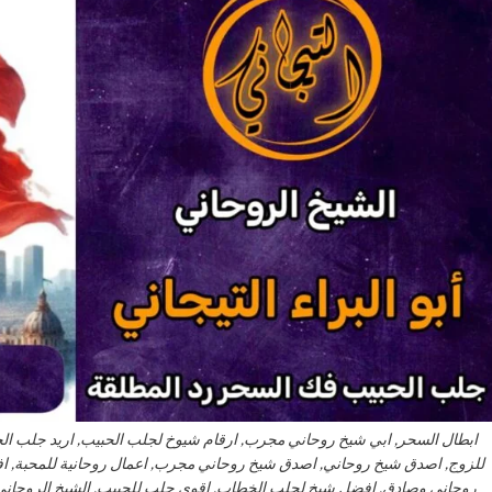
ابطال السحر, ابي شيخ روحاني مجرب, ارقام شيوخ لجلب الحبيب, اريد جلب ا
للزوج, اصدق شيخ روحاني, اصدق شيخ روحاني مجرب, اعمال روحانية للمحبة, 
روحاني وصادق, افضل شيخ لجلب الخطاب, اقوى جلب للحبيب, الشيخ الروحاني, 