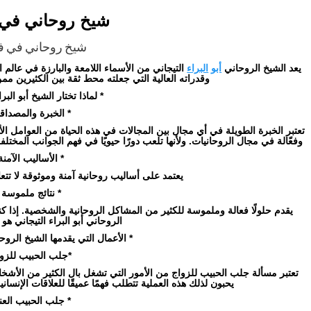
شيخ روحاني في ف
شيخ روحاني في فر
يعد الشيخ الروحاني
أبو
البراء
التيجاني من الأسماء اللامعة والبارزة في عالم ا
وقدراته العالية التي جعلته محط ثقة بين الكثيرين مم
* لماذا تختار الشيخ أبو البرا
* الخبرة والمصداقي
تعتبر الخبرة الطويلة في أي مجال بين المجالات في هذه الحياة من العوامل
وفعّالة في مجال الروحانيات. ولأنها تلعب دورًا حيويًا في فهم الجوانب المختلفة
* الأساليب الآمنة
يعتمد على أساليب روحانية آمنة وموثوقة لا تتعار
* نتائج ملموسة 
يقدم حلولًا فعالة وملموسة للكثير من المشاكل الروحانية والشخصية. إذا
الروحاني أبو البراء التيجاني هو 
* الأعمال التي يقدمها الشيخ الروحا
*جلب الحبيب للزوا
تعتبر مسألة جلب الحبيب للزواج من الأمور التي تشغل بال الكثير من الأ
يحبون لذلك هذه العملية تتطلب فهمًا عميقًا للعلاقات الإنسان
* جلب الحبيب العني