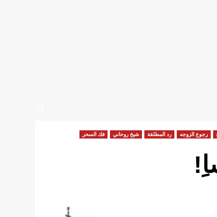
رجوع الزوجه
رد المطلقة
شيخ روحاني
فك السحر
ِ!