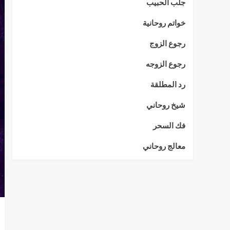
جلب الحبيب
خواتم روحانية
رجوع الزوج
رجوع الزوجه
رد المطلقة
شيخ روحاني
فك السحر
معالج روحاني