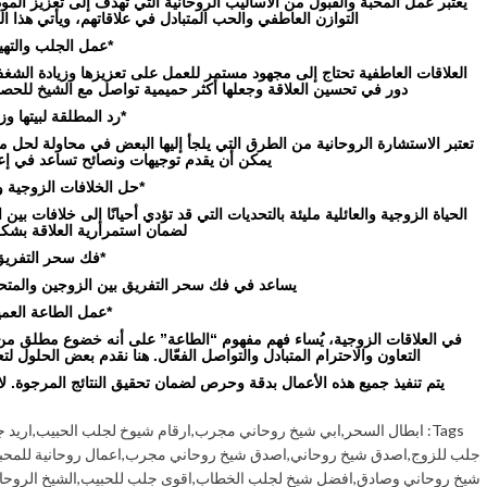
يعتبر عمل المحبة والقبول من الأساليب الروحانية التي تهدف إلى تعزيز المو
التوازن العاطفي والحب المتبادل في علاقاتهم، ويأتي هذا 
*عمل الجلب والتهيي
العلاقات العاطفية تحتاج إلى مجهود مستمر للعمل على تعزيزها وزيادة الشغف 
دور في تحسين العلاقة وجعلها أكثر حميمية تواصل مع الشيخ للحصو
*رد المطلقة لبيتها وز
تعتبر الاستشارة الروحانية من الطرق التي يلجأ إليها البعض في محاولة لحل م
يمكن أن يقدم توجيهات ونصائح تساعد في إعاد
*حل الخلافات الزوجية وا
الحياة الزوجية والعائلية مليئة بالتحديات التي قد تؤدي أحيانًا إلى خلافات ب
لضمان استمرارية العلاقة بش
*فك سحر التفريق
يساعد في فك سحر التفريق بين الزوجين والمتحابي
*عمل الطاعة العميا
في العلاقات الزوجية، يُساء فهم مفهوم “الطاعة” على أنه خضوع مطلق من
التعاون والاحترام المتبادل والتواصل الفعّال. هنا نقدم بعض الحلول لتع
يتم تنفيذ جميع هذه الأعمال بدقة وحرص لضمان تحقيق النتائج المرجوة. لاتت
Tags:
ابطال السحر
,
ابي شيخ روحاني مجرب
,
ارقام شيوخ لجلب الحبيب
,
اريد 
جلب للزوج
,
اصدق شيخ روحاني
,
اصدق شيخ روحاني مجرب
,
اعمال روحانية للمحب
شيخ روحاني وصادق
,
افضل شيخ لجلب الخطاب
,
اقوى جلب للحبيب
,
الشيخ الروحا