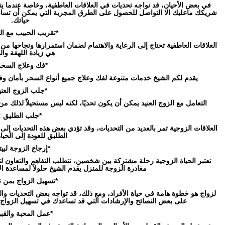
في بعض الأحيان، قد نواجه تحديات في العلاقات العاطفية، وخاصة عندما يتع
شريكك ماعليك الا التواصل للحصول على الطرق المجربة التي يمكن أن تساعد
حياتك.
*تقريب الحبيب مع الل
العلاقات العاطفية تحتاج إلى الرعاية والاهتمام لضمان استمرارها ونجاحها من 
هي زيادة اللهفة وا
*فك وعلاج السحر
يقدم لكم الشيخ خدمات متنوعة لفك وعلاج جميع أنواع السحر بأمان وف
*جلب الزوج العني
التعامل مع الزوج العنيد يمكن أن يكون تحديًا، لكنه ليس مستحيلاً لذلك من 
*جلب الطليق :
العلاقات الزوجية تمر بالعديد من التحديات، وقد تؤدي بعض هذه التحديات إلى ا
الطليق للعودة إلى الحيا
*إرجاع الزوجة لبيته
تعتبر الحياة الزوجية رحلة مشتركة بين شخصين، تتطلب التفاهم والتعاون ل
مغادرة الزوجة للمنزل يقدم الشيخ حلولاً لمساعدة الأ
*تسهيل الزواج بمن 
لزواج هو خطوة هامة في حياة الأفراد، ومع ذلك، قد تواجه بعض التحديات وا
على بعض النصائح والإرشادات التي قد تساعدك في تسهيل الزواج 
*عمل المحبة والقبو