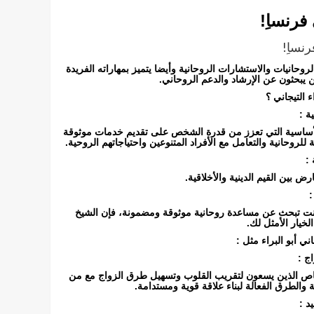
رنساِ!
نساِ!
لروحانيات والاستشارات الروحانية وأيضا يتميز بمهاراته الفريدة
ن يبحثون عن الإرشاد والدعم الروحاني.
ء التيجاني ؟
ة :
 الأساسية التي تعزز من قدرة الشخص على تقديم خدمات موثوقة
 للروحانية والتعامل مع الأفراد المتنوعين واحتياجاتهم الروحية.
 :
ض بين القيم الدينية والأخلاقية.
:
 كنت تبحث عن مساعدة روحانية موثوقة ومضمونة، فإن الشيخ
الخيار الأمثل لك.
ني أبو البراء مثل :
ج :
شخاص الذين يسعون لتقريب القلوب وتسهيل طرق الزواج مع من
ية والطرق الفعالة لبناء علاقة قوية ومستدامة.
د :