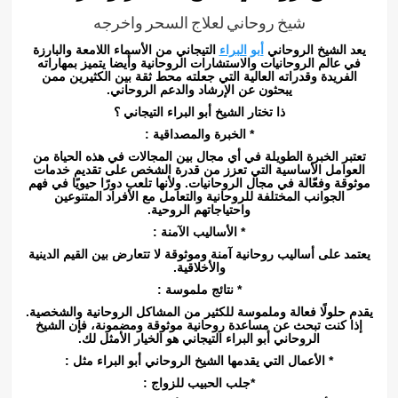
شيخ روحاني لعلاج السحر واخرجه
يعد الشيخ الروحاني
أبو
البراء
التيجاني من الأسماء اللامعة والبارزة
في عالم الروحانيات والاستشارات الروحانية وأيضا يتميز بمهاراته
الفريدة وقدراته العالية التي جعلته محط ثقة بين الكثيرين ممن
يبحثون عن الإرشاد والدعم الروحاني.
ذا تختار الشيخ أبو البراء التيجاني ؟
* الخبرة والمصداقية :
تعتبر الخبرة الطويلة في أي مجال بين المجالات في هذه الحياة من
العوامل الأساسية التي تعزز من قدرة الشخص على تقديم خدمات
موثوقة وفعّالة في مجال الروحانيات. ولأنها تلعب دورًا حيويًا في فهم
الجوانب المختلفة للروحانية والتعامل مع الأفراد المتنوعين
واحتياجاتهم الروحية.
* الأساليب الآمنة :
يعتمد على أساليب روحانية آمنة وموثوقة لا تتعارض بين القيم الدينية
والأخلاقية.
* نتائج ملموسة :
يقدم حلولًا فعالة وملموسة للكثير من المشاكل الروحانية والشخصية.
إذا كنت تبحث عن مساعدة روحانية موثوقة ومضمونة، فإن الشيخ
الروحاني أبو البراء التيجاني هو الخيار الأمثل لك.
* الأعمال التي يقدمها الشيخ الروحاني أبو البراء مثل :
*جلب الحبيب للزواج :