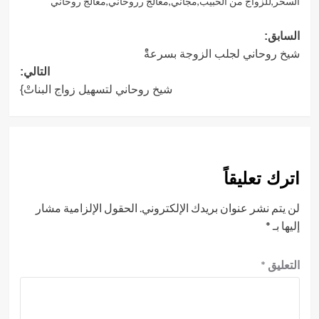
السحر
,
للزواج من الحبيب
,
مجاني
,
معالج رروحاني
,
معالج روحاني
تصفّح
السابق:
شيخ روحاني لجلب الزوجة بسرعةًْ
المقالات
التالي:
شيخ روحاني لتسهيل زواج البناتْ}
اترك تعليقاً
لن يتم نشر عنوان بريدك الإلكتروني.
الحقول الإلزامية مشار
إليها بـ
*
التعليق
*