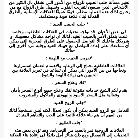
تعتبر مسألة جلب الحبيب للزواج من الأمور التي تشغل بال الكثير من
الأشخاص الذين يسعون لتقريب القلوب وتسهيل طرق الزواج مع من
يحبون لذلك هذه العملية تتطلب فهمًا عميقًا للعلاقات الإنسانية والطرق
الفعالة لبناء علاقة قوية ومستدامة.
* جلب الحبيب العنيد :
في بعض الأحيان، قد نواجه تحديات في العلاقات العاطفية، وخاصة
عندما يتعلق الأمر بالحبيب العنيد. لذلك ان تواجه مشاكل معحبيبك او
شريكك ماعليك الا التواصل للحصول على الطرق المجربة التي يمكن
أن تساعدك على إعادة التواصل مع حبيبك العنيد وجلبه مرة أخرى إلى
حياتك.
*تقريب الحبيب مع اللهفة :
العلاقات العاطفية تحتاج إلى الرعاية والاهتمام لضمان استمرارها
ونجاحها من بين الأمور التي يمكن أن تساعد في تعزيز العلاقة بين
الحبيبين هي زيادة اللهفة والشوق
*فك وعلاج السحر :
يقدم لكم الشيخ خدمات متنوعة لفك وعلاج جميع أنواع السحر بأمان
وفعالية مثل السحر الاسود واليهودي والمأكول والمشروب
*جلب الزوج العنيد:
التعامل مع الزوج العنيد يمكن أن يكون تحديًا، لكنه ليس مستحيلاً لذلك
من المهم أن يتم بناء علاقة قائمة على الحب والتفاهم المتبادل
*جلب الطليق :
العلاقات الزوجية تمر بالعديد من التحديات، وقد تؤدي بعض هذه
التحديات إلى الانفصال ومع ذلك هناك أمل دائمًا في إعادة بناء العلاقة