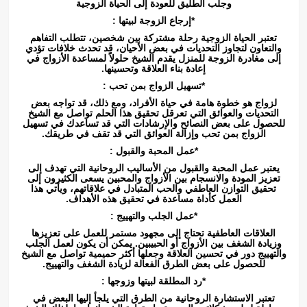
وجلب الطليق للعودة إلى الحياة الزوجية
*إرجاع الزوجة لبيتها :
تعتبر الحياة الزوجية رحلة مشتركة بين شخصين، تتطلب التفاهم
والتعاون لتجاوز التحديات في بعض الأحيان، قد تحدث خلافات تؤدي
إلى مغادرة الزوجة للمنزل يقدم الشيخ حلولاً لمساعدة الأزواج في
إعادة بناء العلاقة وتحسينها.
*تسهيل الزواج بمن تحب :
لزواج هو خطوة هامة في حياة الأفراد، ومع ذلك، قد تواجه بعض
التحديات والعوائق التي تعرقل تحقيق هذا الحلم تواصل مع الشيخ
للحصول على بعض النصائح والإرشادات التي قد تساعدك في تسهيل
الزواج بمن تحب وإزالة العوائق التي قد تقف في طريقك.
*عمل المحبة والقبول :
يعتبر عمل المحبة والقبول من الأساليب الروحانية التي تهدف إلى
تعزيز المودة والانسجام بين الأزواج والمحبين يسعى الكثيرون إلى
تحقيق التوازن العاطفي والحب المتبادل في علاقاتهم، ويأتي هذا
العمل كأداة مساعدة في تحقيق هذه الأهداف.
*عمل الجلب والتهييج :
العلاقات العاطفية تحتاج إلى مجهود مستمر للعمل على تعزيزها
وزيادة الشغف بين الأزواج أو الحبيبين. يمكن أن يكون لعمل الجلب
والتهييج دور في تحسين العلاقة وجعلها أكثر حميمية تواصل مع الشيخ
للحصول على بعض الطرق الفعالة لزيادة الشغف والتهييج.
*رد المطلقة لبيتها وزوجها :
تعتبر الاستشارة الروحانية من الطرق التي يلجأ إليها البعض في