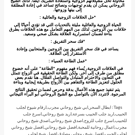
محاولة لحل مشكلاتهم الزوجية واستعادة الشريك ايضا. لذلك الشيخ
الروحاني يمكن أن يقدم توجيهات ونصائح تساعد في إعادة المطلقة
إلى بيتها وزوجها.
*حل الخلافات الزوجية والعائلية :
الحياة الزوجية والعائلية مليئة بالتحديات التي قد تؤدي أحيانًا إلى
خلافات بين الزوجين. لذلك من المهم التعامل مع هذه الخلافات بطرق
بناءة لضمان استمرارية العلاقة بشكل صحي وسعيد.
*فك سحر التفريق :
يساعد في فك سحر التفريق بين الزوجين والمتحابين وإعادة
الاستقرار إلى العلاقة.
*عمل الطاعة العمياء :
في العلاقات الزوجية، يُساء فهم مفهوم “الطاعة” على أنه خضوع
مطلق من طرف إلى آخر. ولكن الطاعة الحقيقية في الزواج تتمثل
في التعاون والاحترام المتبادل والتواصل الفعّال. هنا نقدم بعض
الحلول لتعزيز الطاعة والتفاهم بين الأزواج بطريقة إيجابية وبناءة
يتم تنفيذ جميع هذه الأعمال بدقة وحرص لضما.ن تحقيق النتائج
المرجوة. لاتتردد الآن بالتواصل مع الشيخ الروحاني أبو البراء التيجاني
Tags:
ابطال السحر
,
ابي شيخ روحاني مجرب
,
ارقام شيوخ لجلب
الحبيب
,
اريد جلب الحبيب بسرعة
,
اريد شيخ روحاني
,
اسرع جلب
للحبيب
,
اسرع جلب للزوج
,
اصدق شيخ روحاني
,
اصدق شيخ روحاني
مجرب
,
اعمال روحانية للمحبة
,
افضل شيخ روحاني
,
افضل شيخ روحاني
لجلب الحبيب
,
افضل شيخ روحاني وصادق
,
افضل شيخ لجلب