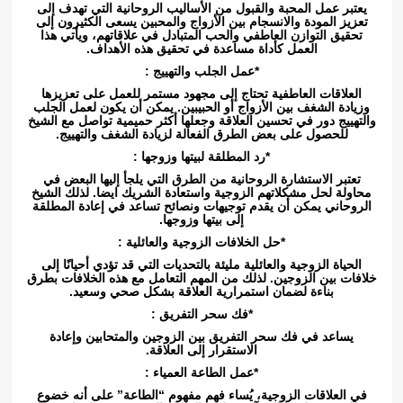
يعتبر عمل المحبة والقبول من الأساليب الروحانية التي تهدف إلى
تعزيز المودة والانسجام بين الأزواج والمحبين يسعى الكثيرون إلى
تحقيق التوازن العاطفي والحب المتبادل في علاقاتهم، ويأتي هذا
العمل كأداة مساعدة في تحقيق هذه الأهداف.
*عمل الجلب والتهييج :
العلاقات العاطفية تحتاج إلى مجهود مستمر للعمل على تعزيزها
وزيادة الشغف بين الأزواج أو الحبيبين. يمكن أن يكون لعمل الجلب
والتهييج دور في تحسين العلاقة وجعلها أكثر حميمية تواصل مع الشيخ
للحصول على بعض الطرق الفعالة لزيادة الشغف والتهييج.
*رد المطلقة لبيتها وزوجها :
تعتبر الاستشارة الروحانية من الطرق التي يلجأ إليها البعض في
محاولة لحل مشكلاتهم الزوجية واستعادة الشريك ايضا. لذلك الشيخ
الروحاني يمكن أن يقدم توجيهات ونصائح تساعد في إعادة المطلقة
إلى بيتها وزوجها.
*حل الخلافات الزوجية والعائلية :
الحياة الزوجية والعائلية مليئة بالتحديات التي قد تؤدي أحيانًا إلى
خلافات بين الزوجين. لذلك من المهم التعامل مع هذه الخلافات بطرق
بناءة لضمان استمرارية العلاقة بشكل صحي وسعيد.
*فك سحر التفريق :
يساعد في فك سحر التفريق بين الزوجين والمتحابين وإعادة
الاستقرار إلى العلاقة.
*عمل الطاعة العمياء :
في العلاقات الزوجية، يُساء فهم مفهوم “الطاعة” على أنه خضوع