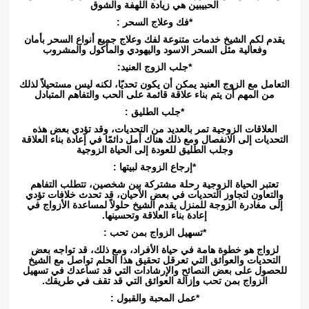
الحبيبين هي زيادة اللهفة والشوق
*فك وعلاج السحر :
يقدم لكم الشيخ خدمات متنوعة لفك وعلاج جميع أنواع السحر بأمان
وفعالية مثل السحر الاسود واليهودي والمأكول والمشروب
*جلب الزوج العنيد:
التعامل مع الزوج العنيد يمكن أن يكون تحديًا، لكنه ليس مستحيلاً لذلك
من المهم أن يتم بناء علاقة قائمة على الحب والتفاهم المتبادل
*جلب الطليق :
العلاقات الزوجية تمر بالعديد من التحديات، وقد تؤدي بعض هذه
التحديات إلى الانفصال ومع ذلك هناك أمل دائمًا في إعادة بناء العلاقة
وجلب الطليق للعودة إلى الحياة الزوجية
*إرجاع الزوجة لبيتها :
تعتبر الحياة الزوجية رحلة مشتركة بين شخصين، تتطلب التفاهم
والتعاون لتجاوز التحديات في بعض الأحيان، قد تحدث خلافات تؤدي
إلى مغادرة الزوجة للمنزل يقدم الشيخ حلولاً لمساعدة الأزواج في
إعادة بناء العلاقة وتحسينها.
*تسهيل الزواج بمن تحب :
لزواج هو خطوة هامة في حياة الأفراد، ومع ذلك، قد تواجه بعض
التحديات والعوائق التي تعرقل تحقيق هذا الحلم تواصل مع الشيخ
للحصول على بعض النصائح والإرشادات التي قد تساعدك في تسهيل
الزواج بمن تحب وإزالة العوائق التي قد تقف في طريقك.
*عمل المحبة والقبول :