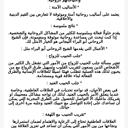
* الأساليب الآمنة :
يعتمد على أساليب روحانية آمنة وموثوقة لا تتعارض بين القيم الدينية
والأخلاقية.
* نتائج ملموسة :
يقدم حلولًا فعالة وملموسة للكثير من المشاكل الروحانية والشخصية.
إذا كنت تبحث عن مساعدة روحانية موثوقة ومضمونة، فإن الشيخ
الروحاني أبو البراء التيجاني هو الخيار الأمثل لك.
* الأعمال التي يقدمها الشيخ الروحاني أبو البراء مثل :
*جلب الحبيب للزواج :
تعتبر مسألة جلب الحبيب للزواج من الأمور التي تشغل بال الكثير من
الأشخاص الذين يسعون لتقريب القلوب وتسهيل طرق الزواج مع من
يحبون لذلك هذه العملية تتطلب فهمًا عميقًا للعلاقات الإنسانية والطرق
الفعالة لبناء علاقة قوية ومستدامة.
* جلب الحبيب العنيد :
في بعض الأحيان، قد نواجه تحديات في العلاقات العاطفية، وخاصة
عندما يتعلق الأمر بالحبيب العنيد. لذلك ان تواجه مشاكل معحبيبك او
شريكك ماعليك الا التواصل للحصول على الطرق المجربة التي يمكن
أن تساعدك على إعادة التواصل مع حبيبك العنيد وجلبه مرة أخرى إلى
حياتك.
*تقريب الحبيب مع اللهفة :
العلاقات العاطفية تحتاج إلى الرعاية والاهتمام لضمان استمرارها
ونجاحها من بين الأمور التي يمكن أن تساعد في تعزيز العلاقة بين