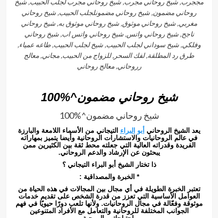
مججرب, شيخ روحاني مجرب, شيخ روحاني مجرب لجلب الحبيب, شيخ
روحاني مضمون, شيخ روحاني مضمونلجلب الحبيب, شيخ روحاني
مغربي, شيخ روحاني موثوق, شيخ روحاني موثوق به, شيخ روحاني
ناجح, شيخ روحاني واتس, شيخ روحاني واتس اب, شيخ روحاني
وفلكي, شيخ سوداني لجلب الحبيب, شيخ لجلب الحبيب, طاعه عمياء,
طرق رد المطلقة, لفك السحر, للزواج من الحبيب, مجاني, معالج
رروحاني, معالج روحاني
شيخ روحاني مضمون^%100
شيخ روحاني مضمون^%100
يعد الشيخ الروحاني
أبو
البراء
التيجاني من الأسماء اللامعة والبارزة
في عالم الروحانيات والاستشارات الروحانية وأيضا يتميز بمهاراته
الفريدة وقدراته العالية التي جعلته محط ثقة بين الكثيرين ممن
يبحثون عن الإرشاد والدعم الروحاني.
ذا تختار الشيخ أبو البراء التيجاني ؟
* الخبرة والمصداقية :
تعتبر الخبرة الطويلة في أي مجال بين المجالات في هذه الحياة من
العوامل الأساسية التي تعزز من قدرة الشخص على تقديم خدمات
موثوقة وفعّالة في مجال الروحانيات. ولأنها تلعب دورًا حيويًا في فهم
الجوانب المختلفة للروحانية والتعامل مع الأفراد المتنوعين
واحتياجاتهم الروحية.