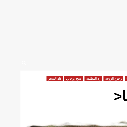
رجوع الزوجه
رد المطلقة
شيخ روحاني
فك السحر
ا<