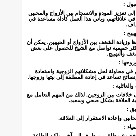
بول :
لى تعزيز المودة والانسجام بين الأزواج والمحبين
في علاقاتهم، ويأتي هذا العمل كأداة مساعدة في
داف.
ييج :
 وزيادة الشغف بين الأزواج أو الحبيبين. يمكن أن
 أكثر حميمية تواصل مع الشيخ للحصول على بعض
غف والتهييج.
زوجها :
عض في محاولة لحل مشكلاتهم الزوجية واستعادة
صائح تساعد في إعادة المطلقة إلى بيتها وزوجها.
العائلية :
 إلى خلافات بين الزوجين. لذلك من المهم التعامل مع
ية العلاقة بشكل صحي وسعيد.
ق :
ين وإعادة الاستقرار إلى العلاقة.
ياء :
نه خضوع مطلق من طرف إلى آخر. ولكن الطاعة