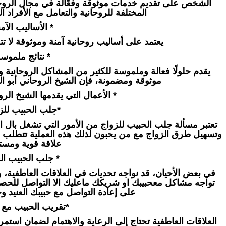
الشخص على تقديم خدمات موثوقة وفعّالة في مجال الروحانيا
المختلفة للروحانية والتعامل مع الأفراد ال
* الأساليب الآمن
يعتمد على أساليب روحانية آمنة وموثوقة لا تتع
* نتائج ملموسة
يقدم حلولًا فعالة وملموسة للكثير من المشاكل الروحانية
موثوقة ومضمونة، فإن الشيخ الروحاني أبو البر
* الأعمال التي يقدمها الشيخ الروح
*جلب الحبيب للزو
تعتبر مسألة جلب الحبيب للزواج من الأمور التي تشغل بال 
وتسهيل طرق الزواج مع من يحبون لذلك هذه العملية تتطلب فهمًا
علاقة قوية ومست
* جلب الحبيب الع
في بعض الأحيان، قد نواجه تحديات في العلاقات العاطفية، وخ
تواجه مشاكل معحبيبك او شريكك ماعليك الا التواصل للح
على إعادة التواصل مع حبيبك العنيد و
*تقريب الحبيب مع ا
العلاقات العاطفية تحتاج إلى الرعاية والاهتمام لضمان استمر