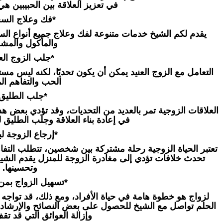
في تعزيز العلاقة بين الحبيبين هي
*فك وعلاج السح
يقدم لكم الشيخ خدمات متنوعة لفك وعلاج جميع أنواع السح
والمأكول والمش
*جلب الزوج العن
التعامل مع الزوج العنيد يمكن أن يكون تحديًا، لكنه ليس مستح
الحب والتفاهم الم
*جلب الطليق 
العلاقات الزوجية تمر بالعديد من التحديات، وقد تؤدي بعض هذه
في إعادة بناء العلاقة وجلب الطليق ل
*إرجاع الزوجة لبي
تعتبر الحياة الزوجية رحلة مشتركة بين شخصين، تتطلب التفاه
تحدث خلافات تؤدي إلى مغادرة الزوجة للمنزل يقدم الشيخ ح
وتحسينها.
*تسهيل الزواج بمن
لزواج هو خطوة هامة في حياة الأفراد، ومع ذلك، قد تواجه 
الحلم تواصل مع الشيخ للحصول على بعض النصائح والإرشاد
وإزالة العوائق التي قد ت