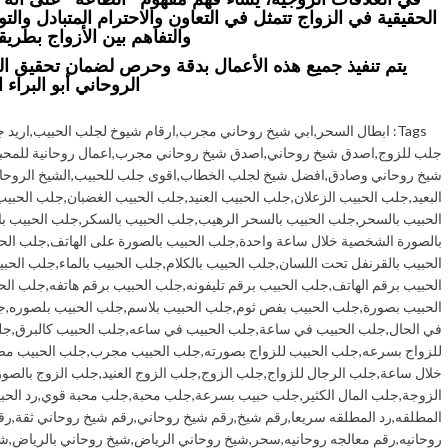
الحقيقية في الزواج تتمثل في التعاون والاحترام المتبادل والت
والتفاهم بين الأزواج بطريقة
يتم تنفيذ جميع هذه الأعمال بدقة وحرص لضمان تحقيق النتا
الروحاني أبو البراء ا
Tags:
ابطال السحر
,
ابي شيخ روحاني مجرب
,
ارقام شيوخ لجلب الحبيب
,
اريد 
جلب للزوج
,
اصدق شيخ روحاني
,
اصدق شيخ روحاني مجرب
,
اعمال روحانية للمحب
شيخ روحاني وصادق
,
افضل شيخ لجلب الخطاب
,
اقوى جلب للحبيب
,
الشيخ الروحا
البعيد
,
جلب الحبيب الزعلان
,
جلب الحبيب العنيد
,
جلب الحبيب الغضبان
,
جلب الحبيب
الحبيب بالسحر
,
جلب الحبيب بالسحر الرهيب
,
جلب الحبيب بالسكر
,
جلب الحبيب ب
بالصورة الشخصية خلال ساعة واحدة
,
جلب الحبيب بالصورة على الهاتف
,
جلب الحب
الحبيب بالقرنفل تحت اللسان
,
جلب الحبيب بالكلام
,
جلب الحبيب بالماء
,
جلب الحبي
الحبيب برقم الهاتف
,
جلب الحبيب برقم تليفونه
,
جلب الحبيب برقم هاتفه
,
جلب الح
الحبيب بصورة
,
جلب الحبيب بفص ثوم
,
جلب الحبيب بلاسم
,
جلب الحبيب بلصوره
,
ج
في الحال
,
جلب الحبيب في ساعة
,
جلب الحبيب في ساعه
,
جلب الحبيب كالبرق
,
جل
للزواج بسرعه
,
جلب الحبيب للزواج بصورته
,
جلب الحبيب مجرب
,
جلب الحبيب م
خلال ساعة
,
جلب الرجال للزواج
,
جلب الزوج
,
جلب الزوج العنيد
,
جلب الزوج بالصور
الزوجة
,
جلب المال الكثير
,
جلب حبيب بسرعة
,
جلب محبة
,
جلب محبة قوي
,
رد الحب
المطلقه
,
رد المطلقه سريعا
,
رقم شيخ
,
رقم شيخ روحاني
,
رقم شيخ روحاني ثقة
,
رق
روحانيه
,
رقم معالجه روحانيه
,
سحر
,
شيخ روحاني الرياض
,
شيخ روحاني بالرياض
,
شي