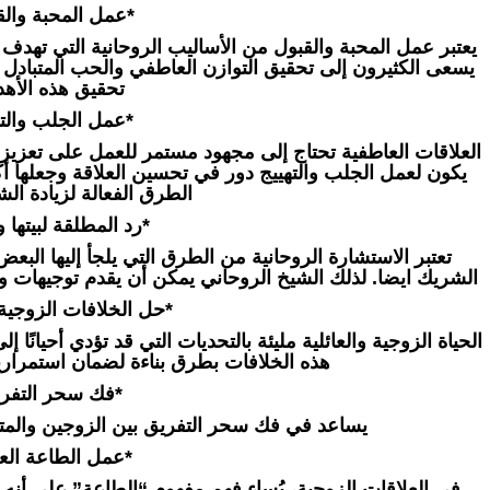
*عمل المحبة والق
يعتبر عمل المحبة والقبول من الأساليب الروحانية التي تهدف إ
يسعى الكثيرون إلى تحقيق التوازن العاطفي والحب المتبادل 
تحقيق هذه الأه
*عمل الجلب والته
العلاقات العاطفية تحتاج إلى مجهود مستمر للعمل على تعزيزها
يكون لعمل الجلب والتهييج دور في تحسين العلاقة وجعلها
الطرق الفعالة لزيادة الش
*رد المطلقة لبيتها و
تعتبر الاستشارة الروحانية من الطرق التي يلجأ إليها الب
الشريك ايضا. لذلك الشيخ الروحاني يمكن أن يقدم توجيهات ون
*حل الخلافات الزوجية و
الحياة الزوجية والعائلية مليئة بالتحديات التي قد تؤدي أحيانًا
هذه الخلافات بطرق بناءة لضمان استمرار
*فك سحر التفري
يساعد في فك سحر التفريق بين الزوجين والمتحاب
*عمل الطاعة العم
في العلاقات الزوجية، يُساء فهم مفهوم “الطاعة” على أ