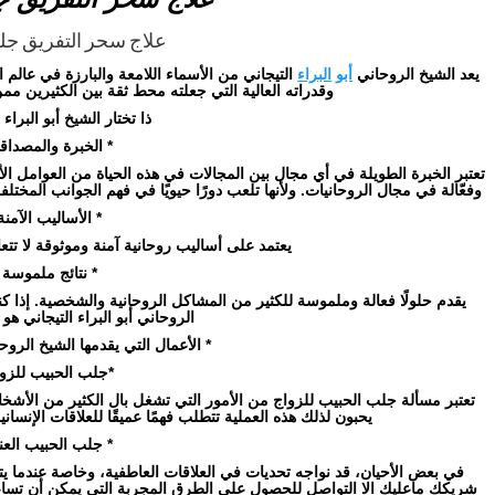
علاج سحر التفريق جل
يعد الشيخ الروحاني
أبو
البراء
التيجاني من الأسماء اللامعة والبارزة في عالم ا
وقدراته العالية التي جعلته محط ثقة بين الكثيرين مم
ذا تختار الشيخ أبو البراء 
* الخبرة والمصداقي
تعتبر الخبرة الطويلة في أي مجال بين المجالات في هذه الحياة من العوامل
وفعّالة في مجال الروحانيات. ولأنها تلعب دورًا حيويًا في فهم الجوانب المختلفة
* الأساليب الآمنة
يعتمد على أساليب روحانية آمنة وموثوقة لا تتعار
* نتائج ملموسة 
يقدم حلولًا فعالة وملموسة للكثير من المشاكل الروحانية والشخصية. إذا
الروحاني أبو البراء التيجاني هو 
* الأعمال التي يقدمها الشيخ الروحا
*جلب الحبيب للزوا
تعتبر مسألة جلب الحبيب للزواج من الأمور التي تشغل بال الكثير من الأ
يحبون لذلك هذه العملية تتطلب فهمًا عميقًا للعلاقات الإنسان
* جلب الحبيب العني
في بعض الأحيان، قد نواجه تحديات في العلاقات العاطفية، وخاصة عندما يتع
شريكك ماعليك الا التواصل للحصول على الطرق المجربة التي يمكن أن تساعد