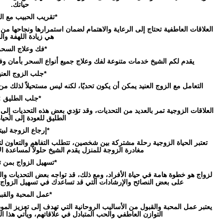
حياتك.
*تقريب الحبيب مع الل
العلاقات العاطفية تحتاج إلى الرعاية والاهتمام لضمان استمرارها ونجاحها من 
هي زيادة اللهفة وا
*فك وعلاج السحر
يقدم لكم الشيخ خدمات متنوعة لفك وعلاج جميع أنواع السحر بأمان وف
*جلب الزوج العني
التعامل مع الزوج العنيد يمكن أن يكون تحديًا، لكنه ليس مستحيلاً لذلك من 
*جلب الطليق :
العلاقات الزوجية تمر بالعديد من التحديات، وقد تؤدي بعض هذه التحديات إلى ا
الطليق للعودة إلى الحيا
*إرجاع الزوجة لبيته
تعتبر الحياة الزوجية رحلة مشتركة بين شخصين، تتطلب التفاهم والتعاون ل
مغادرة الزوجة للمنزل يقدم الشيخ حلولاً لمساعدة الأ
*تسهيل الزواج بمن 
لزواج هو خطوة هامة في حياة الأفراد، ومع ذلك، قد تواجه بعض التحديات وا
على بعض النصائح والإرشادات التي قد تساعدك في تسهيل الزواج 
*عمل المحبة والقبو
يعتبر عمل المحبة والقبول من الأساليب الروحانية التي تهدف إلى تعزيز المو
التوازن العاطفي والحب المتبادل في علاقاتهم، ويأتي هذا 