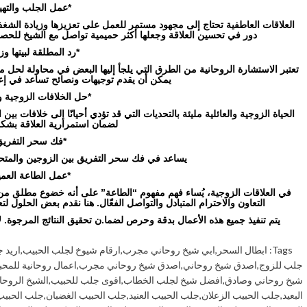
*عمل الجلب والتهيي
العلاقات العاطفية تحتاج إلى مجهود مستمر للعمل على تعزيزها وزيادة الشغف 
دور في تحسين العلاقة وجعلها أكثر حميمية تواصل مع الشيخ للحصو
*رد المطلقة لبيتها وز
تعتبر الاستشارة الروحانية من الطرق التي يلجأ إليها البعض في محاولة لحل م
يمكن أن يقدم توجيهات ونصائح تساعد في إعاد
*حل الخلافات الزوجية وا
الحياة الزوجية والعائلية مليئة بالتحديات التي قد تؤدي أحيانًا إلى خلافات ب
لضمان استمرارية العلاقة بش
*فك سحر التفريق
يساعد في فك سحر التفريق بين الزوجين والمتحابي
*عمل الطاعة العميا
في العلاقات الزوجية، يُساء فهم مفهوم “الطاعة” على أنه خضوع مطلق من
التعاون والاحترام المتبادل والتواصل الفعّال. هنا نقدم بعض الحلول لتع
يتم تنفيذ جميع هذه الأعمال بدقة وحرص لضما.ن تحقيق النتائج المرجوة. لات
Tags:
ابطال السحر
,
ابي شيخ روحاني مجرب
,
ارقام شيوخ لجلب الحبيب
,
اريد 
جلب للزوج
,
اصدق شيخ روحاني
,
اصدق شيخ روحاني مجرب
,
اعمال روحانية للمحب
شيخ روحاني وصادق
,
افضل شيخ لجلب الخطاب
,
اقوى جلب للحبيب
,
الشيخ الروحا
البعيد
,
جلب الحبيب الزعلان
,
جلب الحبيب العنيد
,
جلب الحبيب الغضبان
,
جلب الحبيب