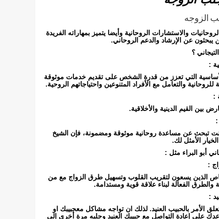
ب الزوجه
لروحانيات والاستشارات الروحانية وأيضا يتميز بمهاراته الفريدة
ن يبحثون عن الإرشاد والدعم الروحاني.
التيجاني ؟
ة :
 الأساسية التي تعزز من قدرة الشخص على تقديم خدمات موثوقة
 للروحانية والتعامل مع الأفراد المتنوعين واحتياجاتهم الروحية.
 :
ض بين القيم الدينية والأخلاقية.
:
 كنت تبحث عن مساعدة روحانية موثوقة ومضمونة، فإن الشيخ
الخيار الأمثل لك.
ني أبو البراء مثل :
ج :
شخاص الذين يسعون لتقريب القلوب وتسهيل طرق الزواج مع من
ية والطرق الفعالة لبناء علاقة قوية ومستدامة.
د :
لق الأمر بالحبيب العنيد. لذلك ان تواجه مشاكل معحبيبك او
ك على إعادة التواصل مع حبيبك العنيد وجلبه مرة أخرى إلى