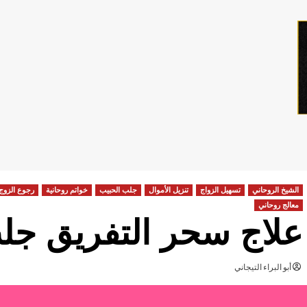
الشيخ الروحاني
تسهيل الزواج
تنزيل الأموال
جلب الحبيب
خواتم روحانية
رجوع الزوج
معالج روحاني
علاج سحر التفريق جل
أبو البراء التيجاني