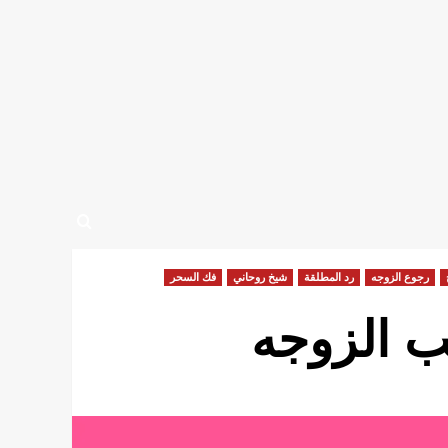
رجوع الزوجه
رد المطلقة
شيخ روحاني
فك السحر
ب الزوجه